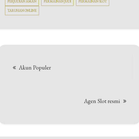
PERJUDIAN AMAN
PERMAINAN JUDI
PERMAINAN SLOT
TARUHAN ONLINE
Post
Akun Populer
navigation
Agen Slot resmi