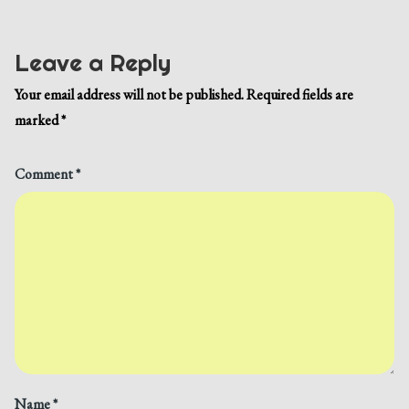
Leave a Reply
Your email address will not be published.
Required fields are
marked
*
Comment
*
Name
*