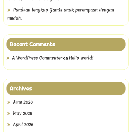
Panduan lengkap Gamis anak perempuan dengan
mudah.
Recent Comments
on
A WordPress Commenter
Hello world!
Archives
June 2026
May 2026
April 2026