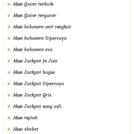
Akun Gacor terbaik
Akun Gacor tergacor
Akun habanero anti rungkat
Akun habanero Dipercaya
Akun habanero ovo
Akun Jackpot 24 Jam
Akun Jackpot bagus
Akun Jackpot Dipercaya
Akun Jackpot Qris
Akun Jackpot uang asli
Akun rupiah
Akun sbobet