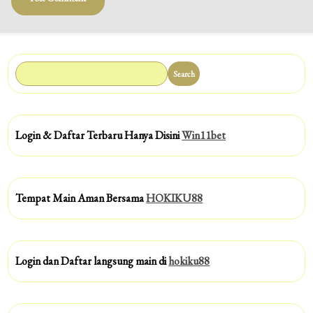
Search
Login & Daftar Terbaru Hanya Disini
Win11bet
Tempat Main Aman Bersama
HOKIKU88
Login dan Daftar langsung main di
hokiku88