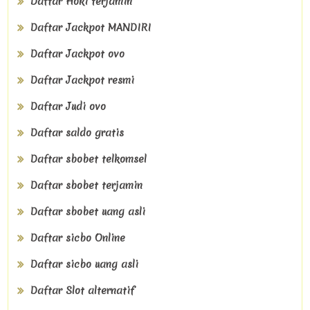
Daftar Hoki terjamin
Daftar Jackpot MANDIRI
Daftar Jackpot ovo
Daftar Jackpot resmi
Daftar Judi ovo
Daftar saldo gratis
Daftar sbobet telkomsel
Daftar sbobet terjamin
Daftar sbobet uang asli
Daftar sicbo Online
Daftar sicbo uang asli
Daftar Slot alternatif