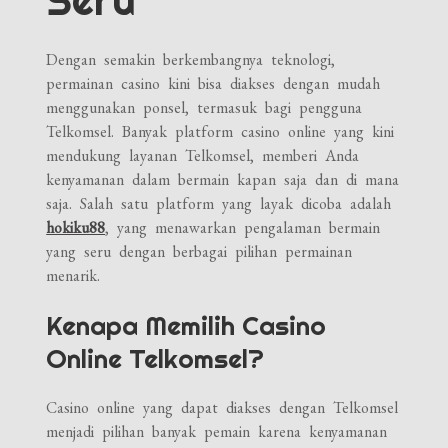
Seru
Dengan semakin berkembangnya teknologi,
permainan casino kini bisa diakses dengan mudah
menggunakan ponsel, termasuk bagi pengguna
Telkomsel. Banyak platform casino online yang kini
mendukung layanan Telkomsel, memberi Anda
kenyamanan dalam bermain kapan saja dan di mana
saja. Salah satu platform yang layak dicoba adalah
hokiku88
, yang menawarkan pengalaman bermain
yang seru dengan berbagai pilihan permainan
menarik.
Kenapa Memilih Casino
Online Telkomsel?
Casino online yang dapat diakses dengan Telkomsel
menjadi pilihan banyak pemain karena kenyamanan