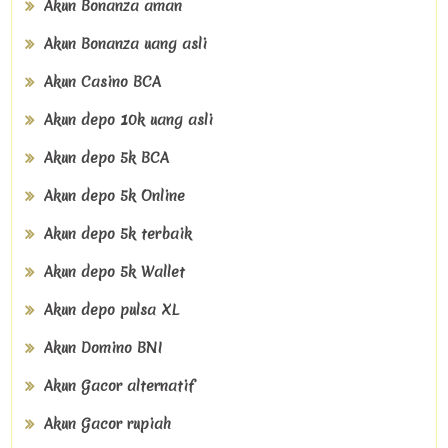
Akun Bonanza aman
Akun Bonanza uang asli
Akun Casino BCA
Akun depo 10k uang asli
Akun depo 5k BCA
Akun depo 5k Online
Akun depo 5k terbaik
Akun depo 5k Wallet
Akun depo pulsa XL
Akun Domino BNI
Akun Gacor alternatif
Akun Gacor rupiah