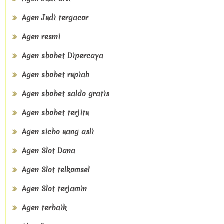
Agen Judi tergacor
Agen resmi
Agen sbobet Dipercaya
Agen sbobet rupiah
Agen sbobet saldo gratis
Agen sbobet terjitu
Agen sicbo uang asli
Agen Slot Dana
Agen Slot telkomsel
Agen Slot terjamin
Agen terbaik