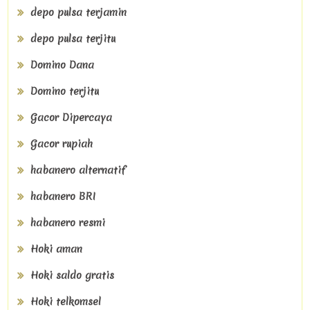
depo pulsa terjamin
depo pulsa terjitu
Domino Dana
Domino terjitu
Gacor Dipercaya
Gacor rupiah
habanero alternatif
habanero BRI
habanero resmi
Hoki aman
Hoki saldo gratis
Hoki telkomsel