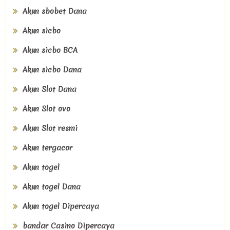
Akun sbobet Dana
Akun sicbo
Akun sicbo BCA
Akun sicbo Dana
Akun Slot Dana
Akun Slot ovo
Akun Slot resmi
Akun tergacor
Akun togel
Akun togel Dana
Akun togel Dipercaya
bandar Casino Dipercaya