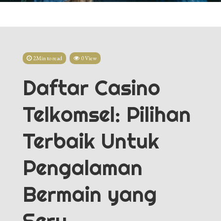
2Min to read
0 View
Daftar Casino
Telkomsel: Pilihan
Terbaik Untuk
Pengalaman
Bermain yang