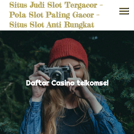
Situs Judi Slot Tergacor –
Skip
to
Pola Slot Paling Gacor –
content
Situs Slot Anti Rungkat
Daftar Casino telkomsel