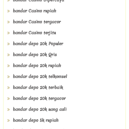
bandar Casino Dipercaya
bandar Casino rupiah
bandar Casino tergacor
bandar Casino terjitu
bandar depo 10k Populer
bandar depo 10k Qris
bandar depo 10k rupiah
bandar depo 10k telkomsel
bandar depo 10k terbaik
bandar depo 10k tergacor
bandar depo 10k uang asli
bandar depo 5k rupiah