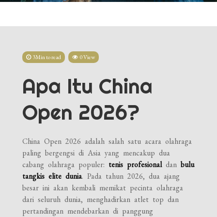
3Min to read
0 View
Apa Itu China
Open 2026?
China Open 2026 adalah salah satu acara olahraga
paling bergengsi di Asia yang mencakup dua
cabang olahraga populer:
tenis profesional
dan
bulu
tangkis elite dunia
. Pada tahun 2026, dua ajang
besar ini akan kembali memikat pecinta olahraga
dari seluruh dunia, menghadirkan atlet top dan
pertandingan mendebarkan di panggung