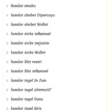
Bandar omaha
bandar sbobet Dipercaya
bandar sbobet Wallet
bandar sicbo telkomsel
bandar sicbo terjamin
bandar sicbo Wallet
bandar Slot resmi
bandar Slot telkomsel
bandar togel 24 Jam
bandar togel alternatif
bandar togel Dana
bandar togel Qris