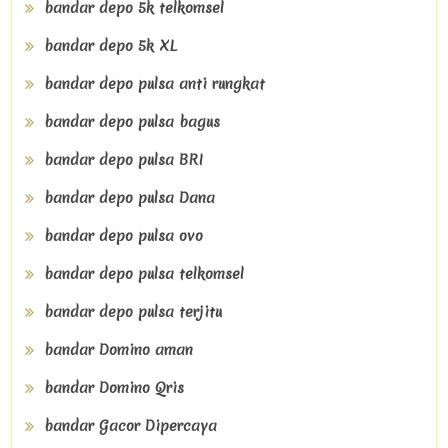
bandar depo 5k telkomsel
bandar depo 5k XL
bandar depo pulsa anti rungkat
bandar depo pulsa bagus
bandar depo pulsa BRI
bandar depo pulsa Dana
bandar depo pulsa ovo
bandar depo pulsa telkomsel
bandar depo pulsa terjitu
bandar Domino aman
bandar Domino Qris
bandar Gacor Dipercaya