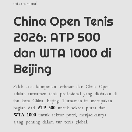
internasional.
China Open Tenis
2026: ATP 500
dan WTA 1000 di
Beijing
Salah satu komponen terbesar dari China Open
adalah turnamen tenis profesional yang diadakan di
ibu kota China, Beijing. Turnamen ini merupakan
bagian dari
ATP 500
untuk sektor putra dan
WTA 1000
untuk sektor putri, menjadikannya
ajang penting dalam tur tenis global.