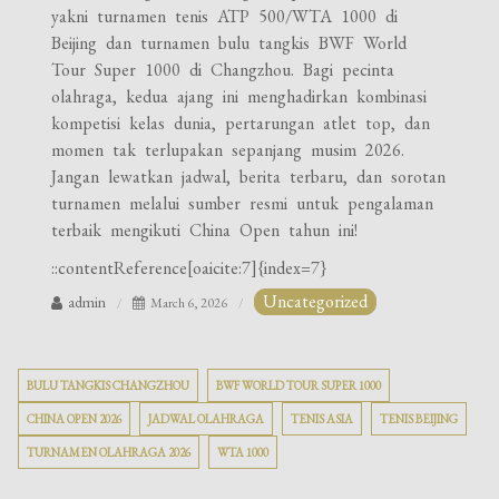
yakni turnamen tenis ATP 500/WTA 1000 di
Beijing dan turnamen bulu tangkis BWF World
Tour Super 1000 di Changzhou. Bagi pecinta
olahraga, kedua ajang ini menghadirkan kombinasi
kompetisi kelas dunia, pertarungan atlet top, dan
momen tak terlupakan sepanjang musim 2026.
Jangan lewatkan jadwal, berita terbaru, dan sorotan
turnamen melalui sumber resmi untuk pengalaman
terbaik mengikuti China Open tahun ini!
::contentReference[oaicite:7]{index=7}
Uncategorized
admin
March 6, 2026
BULU TANGKIS CHANGZHOU
BWF WORLD TOUR SUPER 1000
CHINA OPEN 2026
JADWAL OLAHRAGA
TENIS ASIA
TENIS BEIJING
TURNAMEN OLAHRAGA 2026
WTA 1000