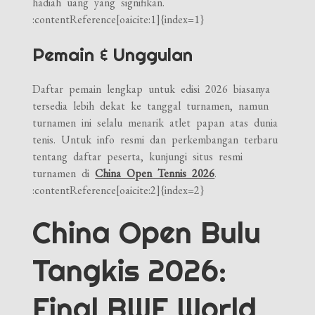
hadiah uang yang signifikan.
:contentReference[oaicite:1]{index=1}
Pemain & Unggulan
Daftar pemain lengkap untuk edisi 2026 biasanya
tersedia lebih dekat ke tanggal turnamen, namun
turnamen ini selalu menarik atlet papan atas dunia
tenis. Untuk info resmi dan perkembangan terbaru
tentang daftar peserta, kunjungi situs resmi
turnamen di
China Open Tennis 2026
.
:contentReference[oaicite:2]{index=2}
China Open Bulu
Tangkis 2026:
Final BWF World