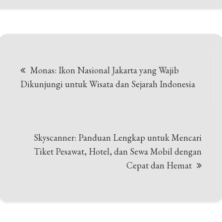
Post
Monas: Ikon Nasional Jakarta yang Wajib
navigation
Dikunjungi untuk Wisata dan Sejarah Indonesia
Skyscanner: Panduan Lengkap untuk Mencari
Tiket Pesawat, Hotel, dan Sewa Mobil dengan
Cepat dan Hemat