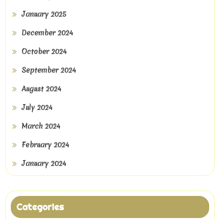
January 2025
December 2024
October 2024
September 2024
August 2024
July 2024
March 2024
February 2024
January 2024
Categories