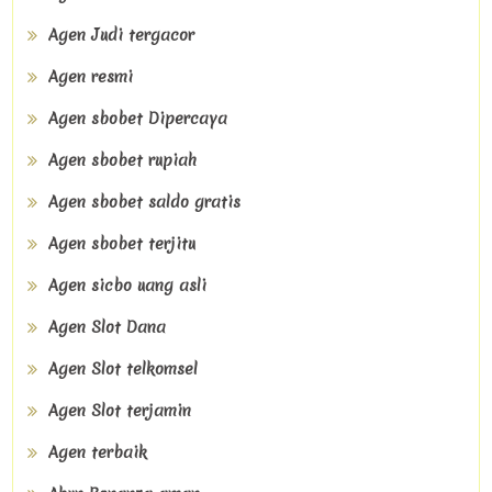
Agen Judi tergacor
Agen resmi
Agen sbobet Dipercaya
Agen sbobet rupiah
Agen sbobet saldo gratis
Agen sbobet terjitu
Agen sicbo uang asli
Agen Slot Dana
Agen Slot telkomsel
Agen Slot terjamin
Agen terbaik