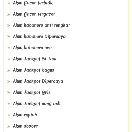
Akun Gacor terbaik
Akun Gacor tergacor
Akun habanero anti rungkat
Akun habanero Dipercaya
Akun habanero ovo
Akun Jackpot 24 Jam
Akun Jackpot bagus
Akun Jackpot Dipercaya
Akun Jackpot Qris
Akun Jackpot uang asli
Akun rupiah
Akun sbobet