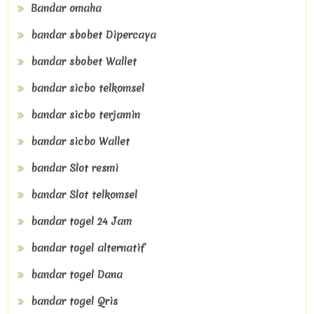
Bandar omaha
bandar sbobet Dipercaya
bandar sbobet Wallet
bandar sicbo telkomsel
bandar sicbo terjamin
bandar sicbo Wallet
bandar Slot resmi
bandar Slot telkomsel
bandar togel 24 Jam
bandar togel alternatif
bandar togel Dana
bandar togel Qris