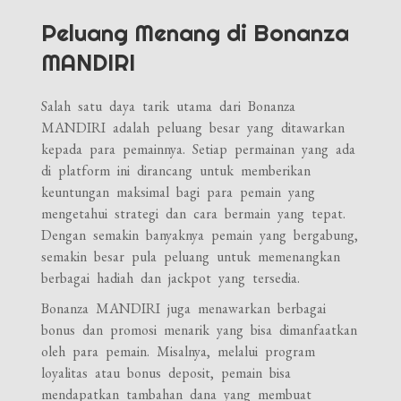
Peluang Menang di Bonanza
MANDIRI
Salah satu daya tarik utama dari Bonanza
MANDIRI adalah peluang besar yang ditawarkan
kepada para pemainnya. Setiap permainan yang ada
di platform ini dirancang untuk memberikan
keuntungan maksimal bagi para pemain yang
mengetahui strategi dan cara bermain yang tepat.
Dengan semakin banyaknya pemain yang bergabung,
semakin besar pula peluang untuk memenangkan
berbagai hadiah dan jackpot yang tersedia.
Bonanza MANDIRI juga menawarkan berbagai
bonus dan promosi menarik yang bisa dimanfaatkan
oleh para pemain. Misalnya, melalui program
loyalitas atau bonus deposit, pemain bisa
mendapatkan tambahan dana yang membuat