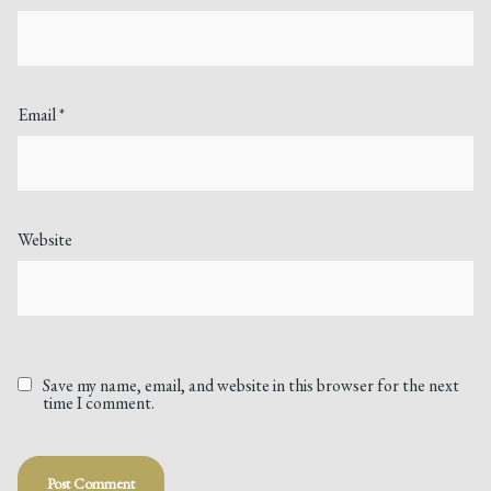
Email
*
Website
Save my name, email, and website in this browser for the next
time I comment.