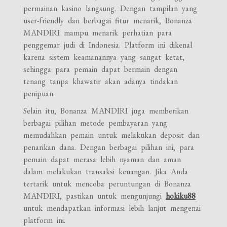
permainan kasino langsung. Dengan tampilan yang
user-friendly dan berbagai fitur menarik, Bonanza
MANDIRI mampu menarik perhatian para
penggemar judi di Indonesia. Platform ini dikenal
karena sistem keamanannya yang sangat ketat,
sehingga para pemain dapat bermain dengan
tenang tanpa khawatir akan adanya tindakan
penipuan.
Selain itu, Bonanza MANDIRI juga memberikan
berbagai pilihan metode pembayaran yang
memudahkan pemain untuk melakukan deposit dan
penarikan dana. Dengan berbagai pilihan ini, para
pemain dapat merasa lebih nyaman dan aman
dalam melakukan transaksi keuangan. Jika Anda
tertarik untuk mencoba peruntungan di Bonanza
MANDIRI, pastikan untuk mengunjungi
hokiku88
untuk mendapatkan informasi lebih lanjut mengenai
platform ini.