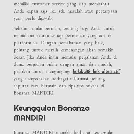
memiliki customer service yang siap membantu
Anda kapan saja jika ada masalah atau pertanyaan
yang perlu dijawab.
Sebelum mulai bermain, penting bagi Anda untuk
memahami aturan setiap permainan yang ada di
platform ini. Dengan pemahaman yang baik,
peluang untuk meraih kemenangan akan semakin
besar. Jika Anda ingin memulai perjalanan Anda di
dunia perjudian online dengan aman dan mudah,
pastikan untuk mengunjungi
hokiku88 link alternatif
yang menyediakan berbagai informasi penting
seputar cara bermain dan tips-tips sukses di
Bonanza MANDIRI.
Keunggulan Bonanza
MANDIRI
Bonanza MANDIRI memiliki berbagai keunggulan