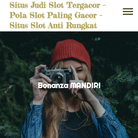
Situs Judi Slot Tergacor –
Skip
to
Pola Slot Paling Gacor –
content
Situs Slot Anti Rungkat
Bonanza MANDIRI