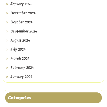
January 2025
December 2024
October 2024
September 2024
August 2024
July 2024
March 2024
February 2024
January 2024
Categories