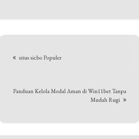
Post
situs sicbo Populer
navigation
Panduan Kelola Modal Aman di Win11bet Tanpa
Mudah Rugi