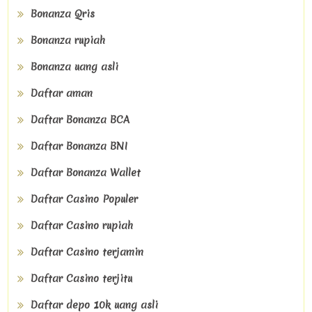
Bonanza Qris
Bonanza rupiah
Bonanza uang asli
Daftar aman
Daftar Bonanza BCA
Daftar Bonanza BNI
Daftar Bonanza Wallet
Daftar Casino Populer
Daftar Casino rupiah
Daftar Casino terjamin
Daftar Casino terjitu
Daftar depo 10k uang asli