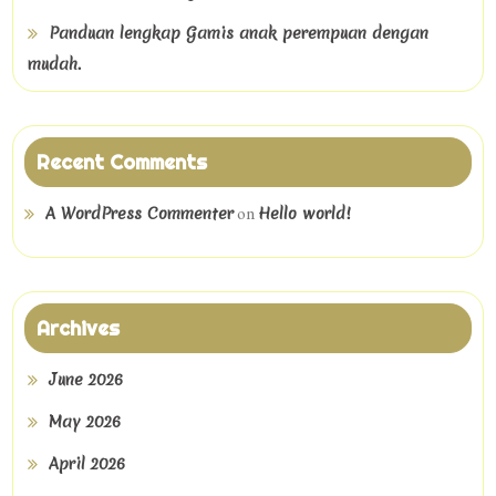
Panduan lengkap Gamis anak perempuan dengan
mudah.
Recent Comments
on
A WordPress Commenter
Hello world!
Archives
June 2026
May 2026
April 2026