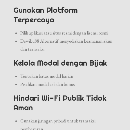
Gunakan Platform
Terpercaya
Pilih aplikasi atau situs resmi dengan lisensi resmi
Dewiku88 Alternatif menyediakan keamanan akun
dan transaksi
Kelola Modal dengan Bijak
Tentukan batas modal harian
Pisahkan modal asli dan bonus
Hindari Wi-Fi Publik Tidak
Aman
Gunakan jaringan pribadi untuk transaksi
pembayaran