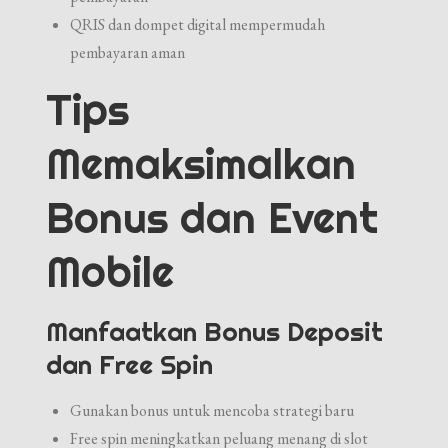
QRIS dan dompet digital mempermudah
pembayaran aman
Tips
Memaksimalkan
Bonus dan Event
Mobile
Manfaatkan Bonus Deposit
dan Free Spin
Gunakan bonus untuk mencoba strategi baru
Free spin meningkatkan peluang menang di slot