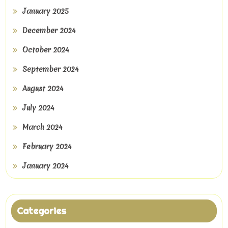
January 2025
December 2024
October 2024
September 2024
August 2024
July 2024
March 2024
February 2024
January 2024
Categories