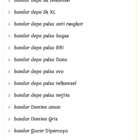
bandar depo 5k telkomsel
bandar depo 5k XL
bandar depo pulsa anti rungkat
bandar depo pulsa bagus
bandar depo pulsa BRI
bandar depo pulsa Dana
bandar depo pulsa ovo
bandar depo pulsa telkomsel
bandar depo pulsa terjitu
bandar Domino aman
bandar Domino Qris
bandar Gacor Dipercaya