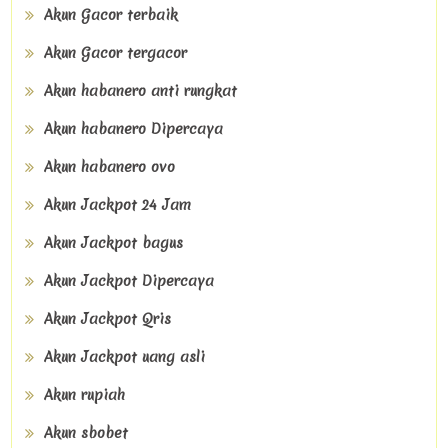
Akun Gacor terbaik
Akun Gacor tergacor
Akun habanero anti rungkat
Akun habanero Dipercaya
Akun habanero ovo
Akun Jackpot 24 Jam
Akun Jackpot bagus
Akun Jackpot Dipercaya
Akun Jackpot Qris
Akun Jackpot uang asli
Akun rupiah
Akun sbobet