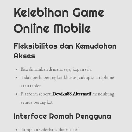
Kelebihan Game
Online Mobile
Fleksibilitas dan Kemudahan
Akses
Bisa dimainkan di mana saja, kapan saja
Tidak perlu perangkat khusus, cukup smartphone
atau tablet
Platform seperti
Dewiku88 Alternatif
mendukung
semua perangkat
Interface Ramah Pengguna
Tampilan sederhana dan intuitif