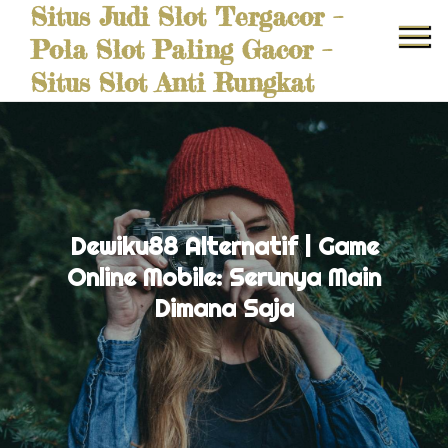
Situs Judi Slot Tergacor –
Skip
to
Pola Slot Paling Gacor –
content
Situs Slot Anti Rungkat
Dewiku88 Alternatif | Game
Online Mobile: Serunya Main
Dimana Saja