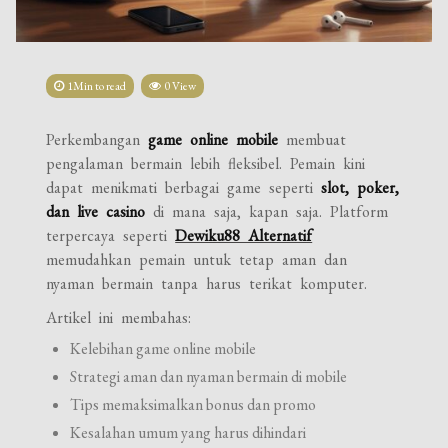
1Min to read
0 View
Perkembangan
game online mobile
membuat
pengalaman bermain lebih fleksibel. Pemain kini
dapat menikmati berbagai game seperti
slot, poker,
dan live casino
di mana saja, kapan saja. Platform
terpercaya seperti
Dewiku88 Alternatif
memudahkan pemain untuk tetap aman dan
nyaman bermain tanpa harus terikat komputer.
Artikel ini membahas:
Kelebihan game online mobile
Strategi aman dan nyaman bermain di mobile
Tips memaksimalkan bonus dan promo
Kesalahan umum yang harus dihindari