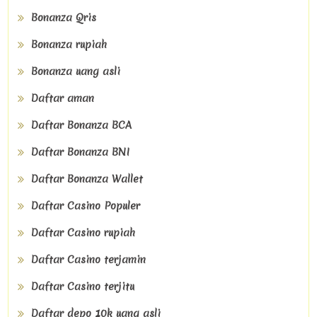
Bonanza Qris
Bonanza rupiah
Bonanza uang asli
Daftar aman
Daftar Bonanza BCA
Daftar Bonanza BNI
Daftar Bonanza Wallet
Daftar Casino Populer
Daftar Casino rupiah
Daftar Casino terjamin
Daftar Casino terjitu
Daftar depo 10k uang asli