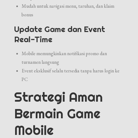
Mudah untuk navigasi menu, taruhan, dan klaim
bonus
Update Game dan Event
Real-Time
Mobile memungkinkan notifikasi promo dan
turnamen langsung
Event eksklusif selalu tersedia tanpa harus login ke
PC
Strategi Aman
Bermain Game
Mobile