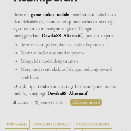
Bermain
game online mobile
memberikan kebebasan
dan fleksibilitas, namun tetap memerlukan strategi
agar aman dan menguntungkan. Dengan
menggunakan
Dewiku88 Alternatif
, pemain dapat:
Bermain slot, poker, dan live casino kapan saja
Memaksimalkan bonus dan promo
Mengelola modal dengan aman
Mengikuti event eksklusif dengan peluang reward
lebih besar
Untuk tips tambahan strategi bermain game online
mobile, kunjungi
Dewiku88 Alternatif
.
Uncategorized
admin
January 19, 2026
BONUS GAME
DEWIKU88 ALTERNATIF
GAME ONLINE MOBILE