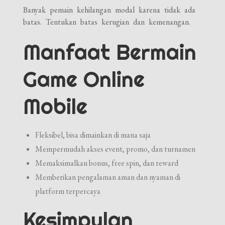
Banyak pemain kehilangan modal karena tidak ada
batas. Tentukan batas kerugian dan kemenangan.
Manfaat Bermain
Game Online
Mobile
Fleksibel, bisa dimainkan di mana saja
Mempermudah akses event, promo, dan turnamen
Memaksimalkan bonus, free spin, dan reward
Memberikan pengalaman aman dan nyaman di
platform terpercaya
Kesimpulan