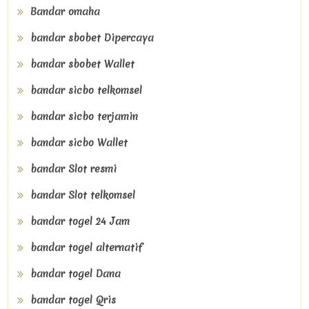
Bandar omaha
bandar sbobet Dipercaya
bandar sbobet Wallet
bandar sicbo telkomsel
bandar sicbo terjamin
bandar sicbo Wallet
bandar Slot resmi
bandar Slot telkomsel
bandar togel 24 Jam
bandar togel alternatif
bandar togel Dana
bandar togel Qris