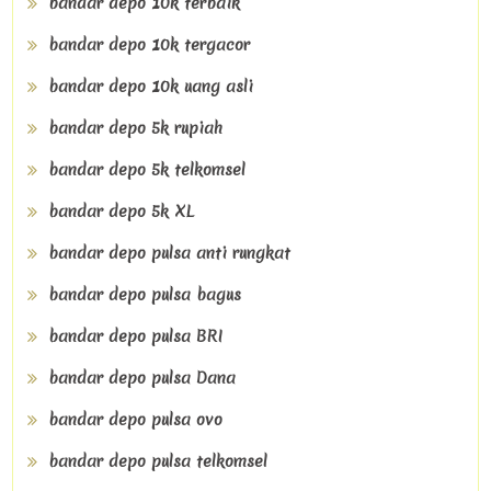
bandar depo 10k terbaik
bandar depo 10k tergacor
bandar depo 10k uang asli
bandar depo 5k rupiah
bandar depo 5k telkomsel
bandar depo 5k XL
bandar depo pulsa anti rungkat
bandar depo pulsa bagus
bandar depo pulsa BRI
bandar depo pulsa Dana
bandar depo pulsa ovo
bandar depo pulsa telkomsel