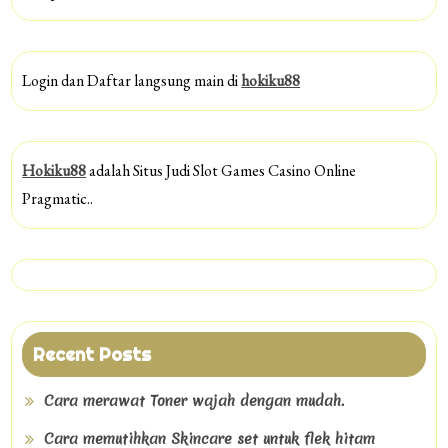
Login dan Daftar langsung main di
hokiku88
Hokiku88
adalah Situs Judi Slot Games Casino Online
Pragmatic..
Recent Posts
Cara merawat Toner wajah dengan mudah.
Cara memutihkan Skincare set untuk flek hitam