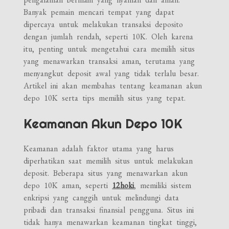
Banyak pemain mencari tempat yang dapat
dipercaya untuk melakukan transaksi deposito
dengan jumlah rendah, seperti 10K. Oleh karena
itu, penting untuk mengetahui cara memilih situs
yang menawarkan transaksi aman, terutama yang
menyangkut deposit awal yang tidak terlalu besar.
Artikel ini akan membahas tentang keamanan akun
depo 10K serta tips memilih situs yang tepat.
Keamanan Akun Depo 10K
Keamanan adalah faktor utama yang harus
diperhatikan saat memilih situs untuk melakukan
deposit. Beberapa situs yang menawarkan akun
depo 10K aman, seperti
12hoki
, memiliki sistem
enkripsi yang canggih untuk melindungi data
pribadi dan transaksi finansial pengguna. Situs ini
tidak hanya menawarkan keamanan tingkat tinggi,