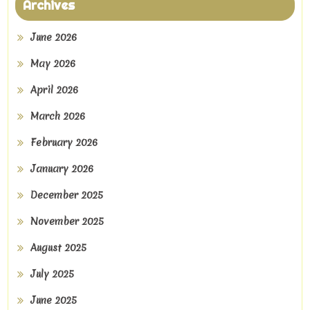
Archives
June 2026
May 2026
April 2026
March 2026
February 2026
January 2026
December 2025
November 2025
August 2025
July 2025
June 2025