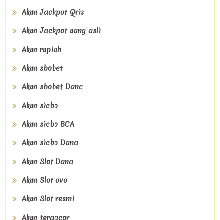
Akun Jackpot Qris
Akun Jackpot uang asli
Akun rupiah
Akun sbobet
Akun sbobet Dana
Akun sicbo
Akun sicbo BCA
Akun sicbo Dana
Akun Slot Dana
Akun Slot ovo
Akun Slot resmi
Akun tergacor