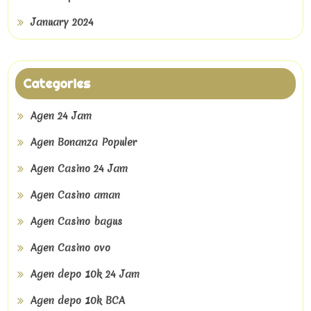
January 2024
Categories
Agen 24 Jam
Agen Bonanza Populer
Agen Casino 24 Jam
Agen Casino aman
Agen Casino bagus
Agen Casino ovo
Agen depo 10k 24 Jam
Agen depo 10k BCA