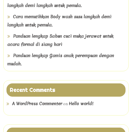
langkah demi langkah untuk pemula.
Cara memutihkan Body wash susu langkah demi
langkah untuk pemula.
Panduan lengkap Sabun cuci muka jerawat untuk
acara formal di siang hari
Panduan lengkap Gamis anak perempuan dengan
mudah.
Recent Comments
on
A WordPress Commenter
Hello world!