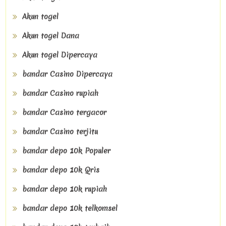
Akun togel
Akun togel Dana
Akun togel Dipercaya
bandar Casino Dipercaya
bandar Casino rupiah
bandar Casino tergacor
bandar Casino terjitu
bandar depo 10k Populer
bandar depo 10k Qris
bandar depo 10k rupiah
bandar depo 10k telkomsel