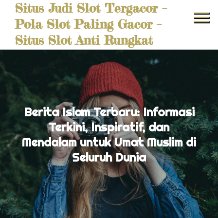
Situs Judi Slot Tergacor –
Skip
to
Pola Slot Paling Gacor –
content
Situs Slot Anti Rungkat
Berita Islam Terbaru: Informasi
Terkini, Inspiratif, dan
Mendalam untuk Umat Muslim di
Seluruh Dunia