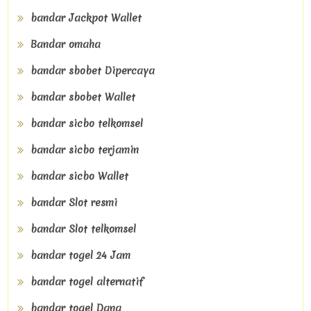
bandar Jackpot Wallet
Bandar omaha
bandar sbobet Dipercaya
bandar sbobet Wallet
bandar sicbo telkomsel
bandar sicbo terjamin
bandar sicbo Wallet
bandar Slot resmi
bandar Slot telkomsel
bandar togel 24 Jam
bandar togel alternatif
bandar togel Dana