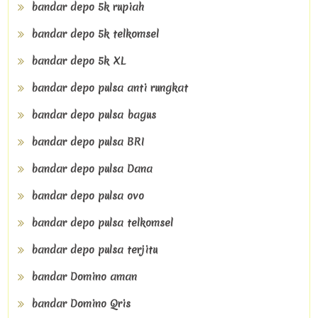
bandar depo 5k rupiah
bandar depo 5k telkomsel
bandar depo 5k XL
bandar depo pulsa anti rungkat
bandar depo pulsa bagus
bandar depo pulsa BRI
bandar depo pulsa Dana
bandar depo pulsa ovo
bandar depo pulsa telkomsel
bandar depo pulsa terjitu
bandar Domino aman
bandar Domino Qris