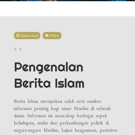
2Min to read
0 View
< <
Pengenalan
Berita Islam
Berita Islam merupakan salah satu sumber
informasi penting bagi umat Muslim di seluruh
dunia. Informasi ini mencakup berbagai aspek
kehidupan, mulai dari perkembangan politik di
negara-negara Muslim, kajian keagamaan, peristiwa