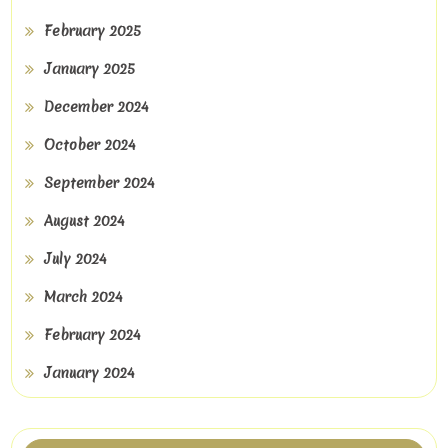
February 2025
January 2025
December 2024
October 2024
September 2024
August 2024
July 2024
March 2024
February 2024
January 2024