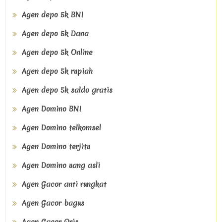
Agen depo 5k BNI
Agen depo 5k Dana
Agen depo 5k Online
Agen depo 5k rupiah
Agen depo 5k saldo gratis
Agen Domino BNI
Agen Domino telkomsel
Agen Domino terjitu
Agen Domino uang asli
Agen Gacor anti rungkat
Agen Gacor bagus