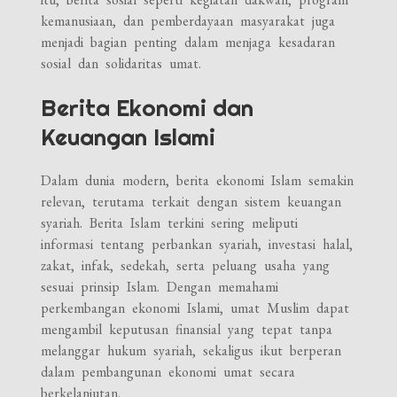
kemanusiaan, dan pemberdayaan masyarakat juga
menjadi bagian penting dalam menjaga kesadaran
sosial dan solidaritas umat.
Berita Ekonomi dan
Keuangan Islami
Dalam dunia modern, berita ekonomi Islam semakin
relevan, terutama terkait dengan sistem keuangan
syariah. Berita Islam terkini sering meliputi
informasi tentang perbankan syariah, investasi halal,
zakat, infak, sedekah, serta peluang usaha yang
sesuai prinsip Islam. Dengan memahami
perkembangan ekonomi Islami, umat Muslim dapat
mengambil keputusan finansial yang tepat tanpa
melanggar hukum syariah, sekaligus ikut berperan
dalam pembangunan ekonomi umat secara
berkelanjutan.