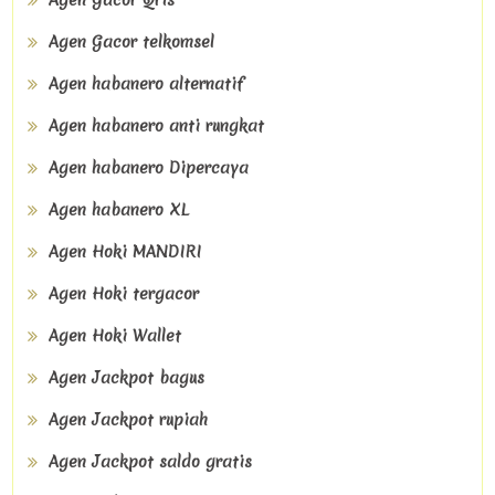
Agen Gacor Qris
Agen Gacor telkomsel
Agen habanero alternatif
Agen habanero anti rungkat
Agen habanero Dipercaya
Agen habanero XL
Agen Hoki MANDIRI
Agen Hoki tergacor
Agen Hoki Wallet
Agen Jackpot bagus
Agen Jackpot rupiah
Agen Jackpot saldo gratis