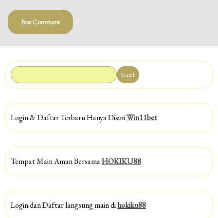
Search
Login & Daftar Terbaru Hanya Disini
Win11bet
Tempat Main Aman Bersama
HOKIKU88
Login dan Daftar langsung main di
hokiku88