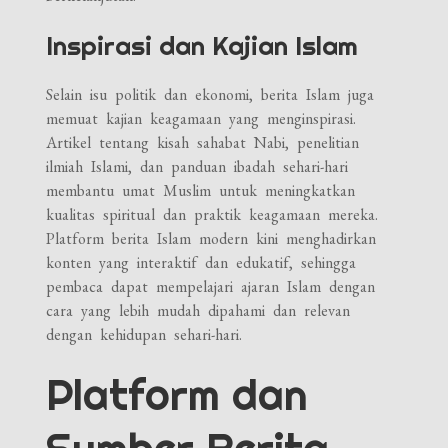
Inspirasi dan Kajian Islam
Selain isu politik dan ekonomi, berita Islam juga
memuat kajian keagamaan yang menginspirasi.
Artikel tentang kisah sahabat Nabi, penelitian
ilmiah Islami, dan panduan ibadah sehari-hari
membantu umat Muslim untuk meningkatkan
kualitas spiritual dan praktik keagamaan mereka.
Platform berita Islam modern kini menghadirkan
konten yang interaktif dan edukatif, sehingga
pembaca dapat mempelajari ajaran Islam dengan
cara yang lebih mudah dipahami dan relevan
dengan kehidupan sehari-hari.
Platform dan