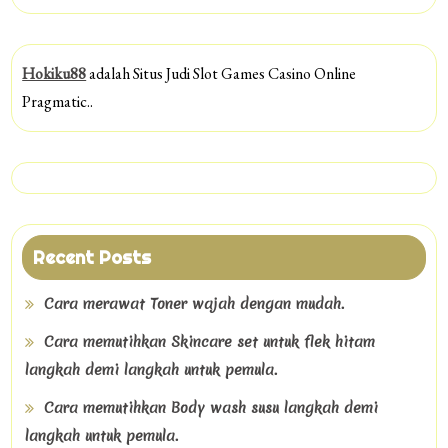
Hokiku88
adalah Situs Judi Slot Games Casino Online
Pragmatic..
Recent Posts
Cara merawat Toner wajah dengan mudah.
Cara memutihkan Skincare set untuk flek hitam
langkah demi langkah untuk pemula.
Cara memutihkan Body wash susu langkah demi
langkah untuk pemula.