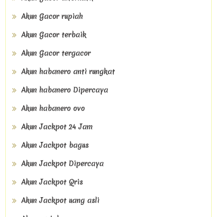
Akun Gacor rupiah
Akun Gacor terbaik
Akun Gacor tergacor
Akun habanero anti rungkat
Akun habanero Dipercaya
Akun habanero ovo
Akun Jackpot 24 Jam
Akun Jackpot bagus
Akun Jackpot Dipercaya
Akun Jackpot Qris
Akun Jackpot uang asli