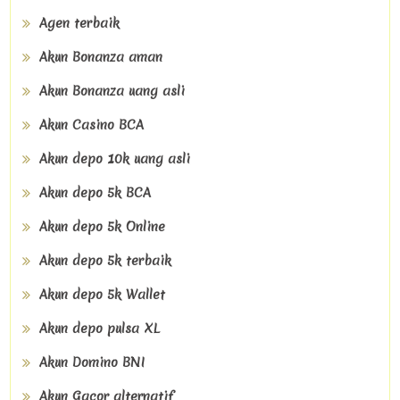
Agen terbaik
Akun Bonanza aman
Akun Bonanza uang asli
Akun Casino BCA
Akun depo 10k uang asli
Akun depo 5k BCA
Akun depo 5k Online
Akun depo 5k terbaik
Akun depo 5k Wallet
Akun depo pulsa XL
Akun Domino BNI
Akun Gacor alternatif