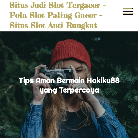
Situs Judi Slot Tergacor –
Skip
to
Pola Slot Paling Gacor –
content
Situs Slot Anti Rungkat
Tips Aman Bermain Hokiku88
yang Terpercaya