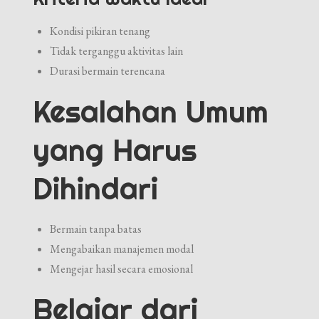
Kondisi pikiran tenang
Tidak terganggu aktivitas lain
Durasi bermain terencana
Kesalahan Umum
yang Harus
Dihindari
Bermain tanpa batas
Mengabaikan manajemen modal
Mengejar hasil secara emosional
Belajar dari