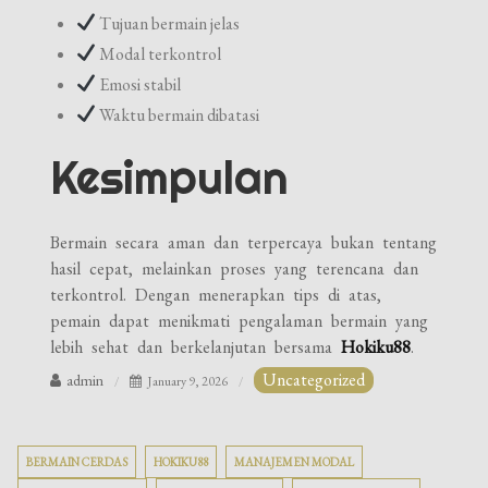
Tujuan bermain jelas
Modal terkontrol
Emosi stabil
Waktu bermain dibatasi
Kesimpulan
Bermain secara aman dan terpercaya bukan tentang
hasil cepat, melainkan proses yang terencana dan
terkontrol. Dengan menerapkan tips di atas,
pemain dapat menikmati pengalaman bermain yang
lebih sehat dan berkelanjutan bersama
Hokiku88
.
Uncategorized
admin
January 9, 2026
BERMAIN CERDAS
HOKIKU88
MANAJEMEN MODAL