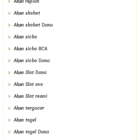
Akun rupiah
Akun sbobet
Akun sbobet Dana
Akun sicbo
Akun sicbo BCA
Akun sicbo Dana
Akun Slot Dana
Akun Slot ovo
Akun Slot resmi
Akun tergacor
Akun togel
Akun togel Dana