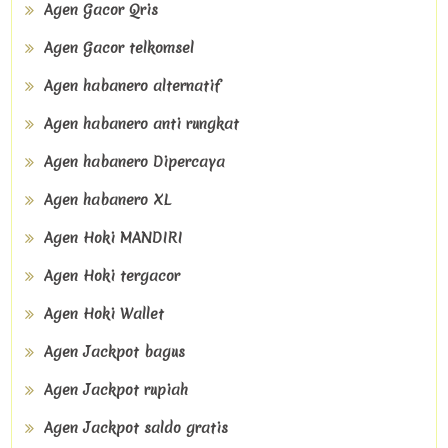
Agen Gacor Qris
Agen Gacor telkomsel
Agen habanero alternatif
Agen habanero anti rungkat
Agen habanero Dipercaya
Agen habanero XL
Agen Hoki MANDIRI
Agen Hoki tergacor
Agen Hoki Wallet
Agen Jackpot bagus
Agen Jackpot rupiah
Agen Jackpot saldo gratis