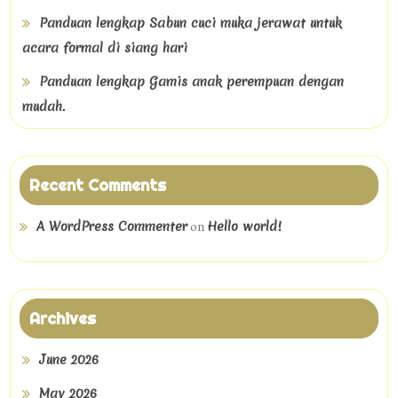
Panduan lengkap Sabun cuci muka jerawat untuk
acara formal di siang hari
Panduan lengkap Gamis anak perempuan dengan
mudah.
Recent Comments
on
A WordPress Commenter
Hello world!
Archives
June 2026
May 2026