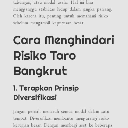
tabungan, atau modal usaha. Hal ini bisa
mengganggu stabilitas hidup dalam jangka panjang.
Oleh karena itu, penting untuk memahami risiko
sebelum mengambil keputusan besar.
Cara Menghindari
Risiko Taro
Bangkrut
1. Terapkan Prinsip
Diversifikasi
Jangan pernah menaruh semua modal dalam satu
tempat. Diversifikasi membantu mengurangi risiko
kerugian besar. Dengan membagi aset ke beberapa