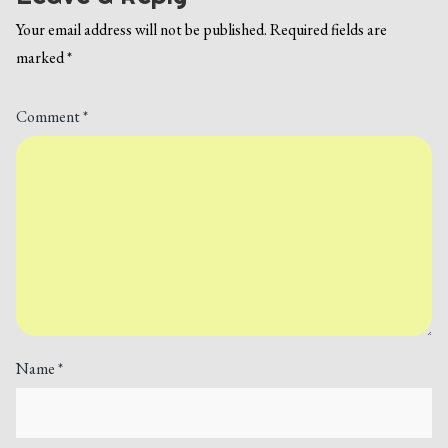
Your email address will not be published.
Required fields are
marked
*
Comment
*
Name
*