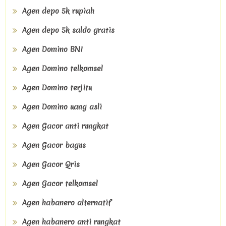
Agen depo 5k rupiah
Agen depo 5k saldo gratis
Agen Domino BNI
Agen Domino telkomsel
Agen Domino terjitu
Agen Domino uang asli
Agen Gacor anti rungkat
Agen Gacor bagus
Agen Gacor Qris
Agen Gacor telkomsel
Agen habanero alternatif
Agen habanero anti rungkat