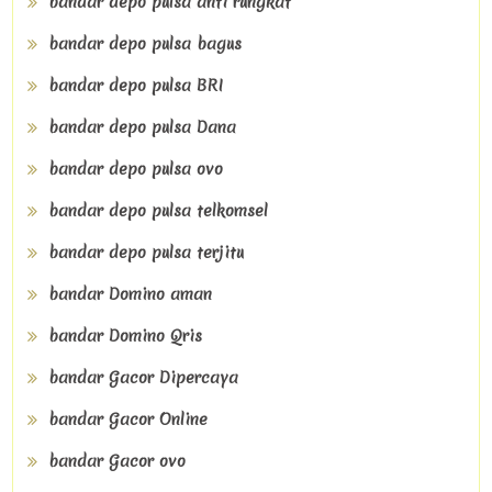
bandar depo pulsa anti rungkat
bandar depo pulsa bagus
bandar depo pulsa BRI
bandar depo pulsa Dana
bandar depo pulsa ovo
bandar depo pulsa telkomsel
bandar depo pulsa terjitu
bandar Domino aman
bandar Domino Qris
bandar Gacor Dipercaya
bandar Gacor Online
bandar Gacor ovo