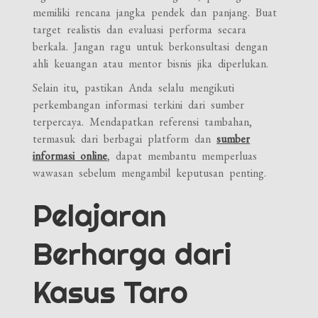
memiliki rencana jangka pendek dan panjang. Buat
target realistis dan evaluasi performa secara
berkala. Jangan ragu untuk berkonsultasi dengan
ahli keuangan atau mentor bisnis jika diperlukan.
Selain itu, pastikan Anda selalu mengikuti
perkembangan informasi terkini dari sumber
terpercaya. Mendapatkan referensi tambahan,
termasuk dari berbagai platform dan
sumber
informasi online
, dapat membantu memperluas
wawasan sebelum mengambil keputusan penting.
Pelajaran
Berharga dari
Kasus Taro