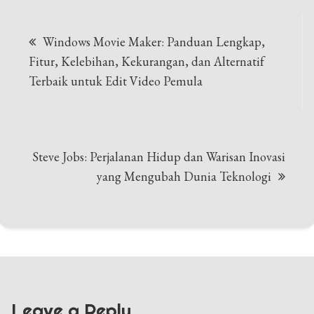
Post
Windows Movie Maker: Panduan Lengkap,
navigation
Fitur, Kelebihan, Kekurangan, dan Alternatif
Terbaik untuk Edit Video Pemula
Steve Jobs: Perjalanan Hidup dan Warisan Inovasi
yang Mengubah Dunia Teknologi
Leave a Reply