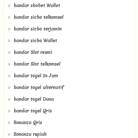
bandar sbobet Wallet
bandar sicbo telkomsel
bandar sicbo terjamin
bandar sicbo Wallet
bandar Slot resmi
bandar Slot telkomsel
bandar togel 24 Jam
bandar togel alternatif
bandar togel Dana
bandar togel Qris
Bonanza Qris
Bonanza rupiah