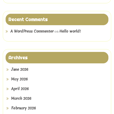
Recent Comments
on
A WordPress Commenter
Hello world!
Archives
June 2026
May 2026
April 2026
March 2026
February 2026