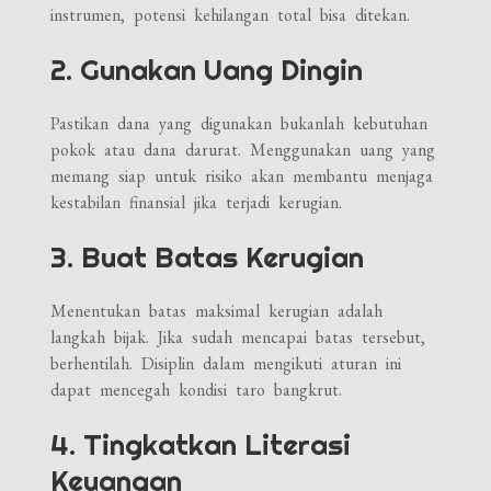
instrumen, potensi kehilangan total bisa ditekan.
2. Gunakan Uang Dingin
Pastikan dana yang digunakan bukanlah kebutuhan
pokok atau dana darurat. Menggunakan uang yang
memang siap untuk risiko akan membantu menjaga
kestabilan finansial jika terjadi kerugian.
3. Buat Batas Kerugian
Menentukan batas maksimal kerugian adalah
langkah bijak. Jika sudah mencapai batas tersebut,
berhentilah. Disiplin dalam mengikuti aturan ini
dapat mencegah kondisi taro bangkrut.
4. Tingkatkan Literasi
Keuangan