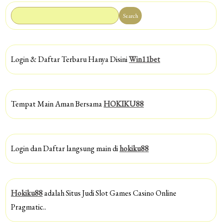
Search
Login & Daftar Terbaru Hanya Disini
Win11bet
Tempat Main Aman Bersama
HOKIKU88
Login dan Daftar langsung main di
hokiku88
Hokiku88
adalah Situs Judi Slot Games Casino Online
Pragmatic..