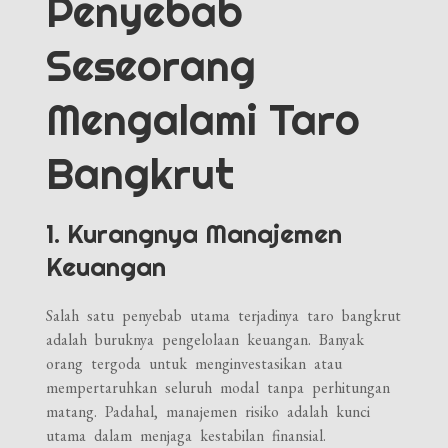
Penyebab
Seseorang
Mengalami Taro
Bangkrut
1. Kurangnya Manajemen
Keuangan
Salah satu penyebab utama terjadinya taro bangkrut
adalah buruknya pengelolaan keuangan. Banyak
orang tergoda untuk menginvestasikan atau
mempertaruhkan seluruh modal tanpa perhitungan
matang. Padahal, manajemen risiko adalah kunci
utama dalam menjaga kestabilan finansial.