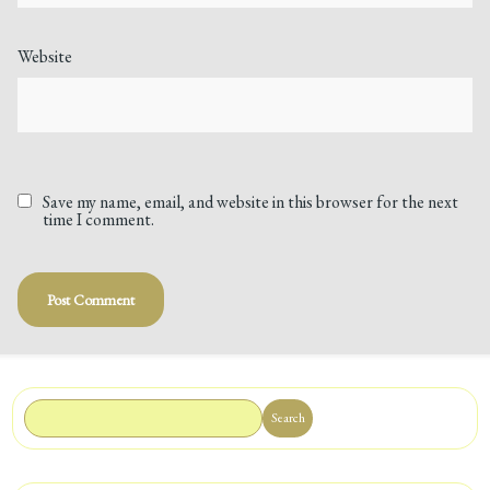
Website
Save my name, email, and website in this browser for the next
time I comment.
Search