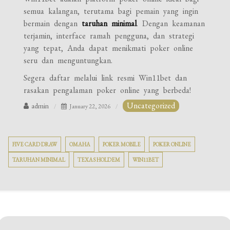
semua kalangan, terutama bagi pemain yang ingin
bermain dengan
taruhan minimal
. Dengan keamanan
terjamin, interface ramah pengguna, dan strategi
yang tepat, Anda dapat menikmati poker online
seru dan menguntungkan.
Segera daftar melalui link resmi Win11bet dan
rasakan pengalaman poker online yang berbeda!
Uncategorized
admin
January 22, 2026
FIVE CARD DRAW
OMAHA
POKER MOBILE
POKER ONLINE
TARUHAN MINIMAL
TEXAS HOLDEM
WIN11BET