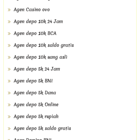
Agen Casino ovo
Agen depo 10k 24 Jam
Agen depo 10k BCA
Agen depo 10k saldo gratis
Agen depo 10k uang asli
Agen depo 5k 24 Jam
Agen depo 5k BNI
Agen depo 5k Dana
Agen depo 5k Online
Agen depo 5k rupiah
Agen depo 5k saldo gratis