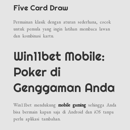
Five Card Draw
Permainan klasik dengan aturan sederhana, cocok
untuk pemula yang ingin latihan membaca lawan
dan kombinasi kartu.
Win11bet Mobile:
Poker di
Genggaman Anda
Win11bet mendukung
mobile gaming
sehingga Anda
bisa bermain kapan saja di Android dan iOS tanpa
perlu aplikasi tambahan.