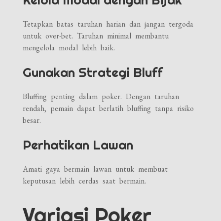
Tetapkan batas taruhan harian dan jangan tergoda
untuk over-bet. Taruhan minimal membantu
mengelola modal lebih baik.
Gunakan Strategi Bluff
Bluffing penting dalam poker. Dengan taruhan
rendah, pemain dapat berlatih bluffing tanpa risiko
besar.
Perhatikan Lawan
Amati gaya bermain lawan untuk membuat
keputusan lebih cerdas saat bermain.
Variasi Poker