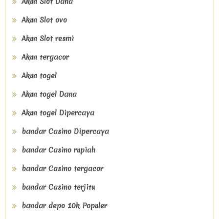
Akun Slot Dana
Akun Slot ovo
Akun Slot resmi
Akun tergacor
Akun togel
Akun togel Dana
Akun togel Dipercaya
bandar Casino Dipercaya
bandar Casino rupiah
bandar Casino tergacor
bandar Casino terjitu
bandar depo 10k Populer