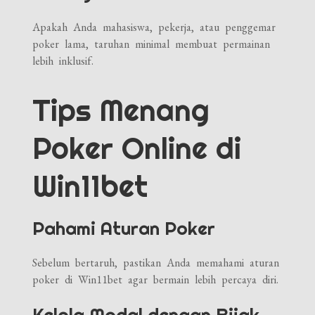
Apakah Anda mahasiswa, pekerja, atau penggemar
poker lama, taruhan minimal membuat permainan
lebih inklusif.
Tips Menang
Poker Online di
Win11bet
Pahami Aturan Poker
Sebelum bertaruh, pastikan Anda memahami aturan
poker di Win11bet agar bermain lebih percaya diri.
Kelola Modal dengan Bijak