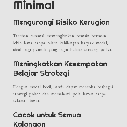
Minimal
Mengurangi Risiko Kerugian
Taruhan minimal memungkinkan pemain bermain
lebih lama tanpa takut kehilangan banyak modal,
ideal bagi pemula yang ingin belajar strategi poker.
Meningkatkan Kesempatan
Belajar Strategi
Dengan modal kecil, Anda dapat mencoba berbagai
strategi poker dan memahami pola lawan tanpa
tekanan besar.
Cocok untuk Semua
Kalangan