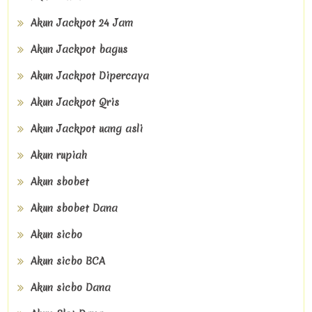
Akun Jackpot 24 Jam
Akun Jackpot bagus
Akun Jackpot Dipercaya
Akun Jackpot Qris
Akun Jackpot uang asli
Akun rupiah
Akun sbobet
Akun sbobet Dana
Akun sicbo
Akun sicbo BCA
Akun sicbo Dana