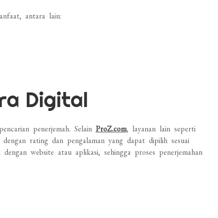
aat, antara lain:
a Digital
pencarian penerjemah. Selain
ProZ.com
, layanan lain seperti
dengan rating dan pengalaman yang dapat dipilih sesuai
 dengan website atau aplikasi, sehingga proses penerjemahan