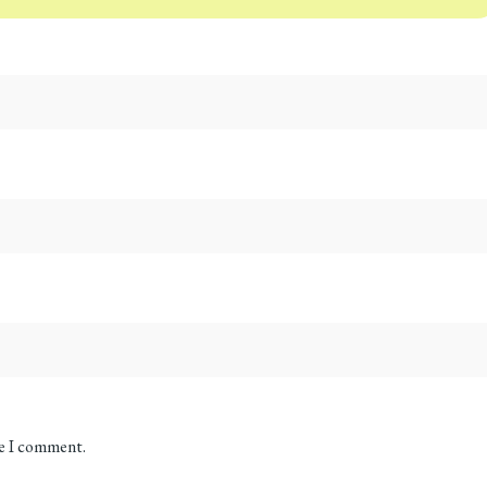
me I comment.