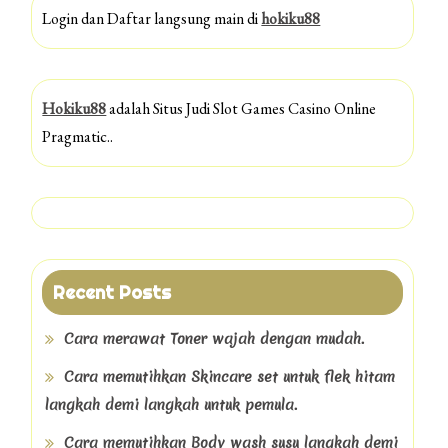
Login dan Daftar langsung main di
hokiku88
Hokiku88
adalah Situs Judi Slot Games Casino Online
Pragmatic..
Recent Posts
Cara merawat Toner wajah dengan mudah.
Cara memutihkan Skincare set untuk flek hitam
langkah demi langkah untuk pemula.
Cara memutihkan Body wash susu langkah demi