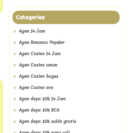
Categories
Agen 24 Jam
Agen Bonanza Populer
Agen Casino 24 Jam
Agen Casino aman
Agen Casino bagus
Agen Casino ovo
Agen depo 10k 24 Jam
Agen depo 10k BCA
Agen depo 10k saldo gratis
Agen depo 10k uang asli