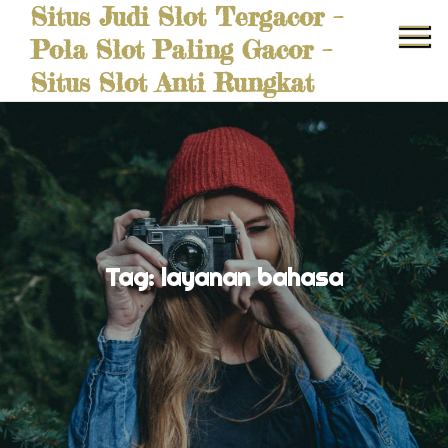
Situs Judi Slot Tergacor –
Skip
to
Pola Slot Paling Gacor –
content
Situs Slot Anti Rungkat
Tag:
layanan bahasa