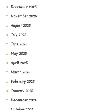
December 2025
November 2025
August 2025
July 2025
June 2025
May 2025
April 2025
March 2025
February 2025
January 2025
December 2024
October 2024