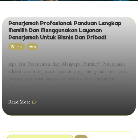
Uncategorized
Penerjemah Profesional: Panduan Lengkap
Memilih Dan Menggunakan Layanan
Penerjemah Untuk Bisnis Dan Pribadi
1min
0
Apa Itu Penerjemah dan Mengapa Penting? Penerjemah
adalah seseorang atau layanan yang mengubah teks atau
ucapan dari satu bahasa ke bahasa lain. Dalam era
globalisasi seperti sekarang, kebutuhan akan penerjemah
[…]
Read More