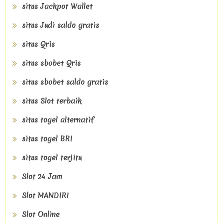
situs Jackpot Wallet
situs Judi saldo gratis
situs Qris
situs sbobet Qris
situs sbobet saldo gratis
situs Slot terbaik
situs togel alternatif
situs togel BRI
situs togel terjitu
Slot 24 Jam
Slot MANDIRI
Slot Online