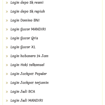
Login depo 5k resmi
Login depo 5k rupiah
Login Domino BNI
Login Gacor MANDIRI
Login Gacor Qris
Login Gacor XL
Login habanero 24 Jam
Login Hoki telkomsel
Login Jackpot Populer
Login Jackpot terjamin
Login Judi BCA
Login Judi MANDIRI