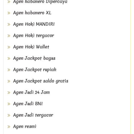
Agen habanero Dipercaya
Agen habanero XL
Agen Hoki MANDIRI
Agen Hoki tergacor
Agen Hoki Wallet
Agen Jackpot bagus
Agen Jackpot rupiah
Agen Jackpot saldo gratis
Agen Judi 24 Jam
Agen Judi BNI
Agen Judi tergacor
Agen resmi