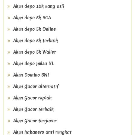
Akun depo 10k uang asli
Akun depo 5k BCA
Akun depo 5k Online
Akun depo 5k terbaik
Akun depo 5k Wallet
Akun depo pulsa XL
Akun Domino BNI
Akun Gacor alternatif
Akun Gacor rupiah
Akun Gacor terbaik
Akun Gacor tergacor
Akun habanero anti rungkat