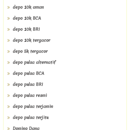
depo 10k aman
depo 10k BCA
depo 10k BRI
depo 10k tergacor
depo 5k tergacor
depo pulsa alternatif
depo pulsa BCA
depo pulsa BRI
depo pulsa resmi
depo pulsa terjamin
depo pulsa terjitu
Domino Dana