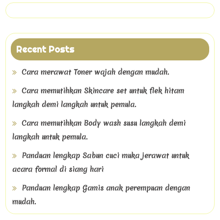
Recent Posts
Cara merawat Toner wajah dengan mudah.
Cara memutihkan Skincare set untuk flek hitam
langkah demi langkah untuk pemula.
Cara memutihkan Body wash susu langkah demi
langkah untuk pemula.
Panduan lengkap Sabun cuci muka jerawat untuk
acara formal di siang hari
Panduan lengkap Gamis anak perempuan dengan
mudah.