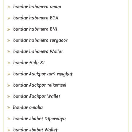
bandar habanero aman
bandar habanero BCA
bandar habanero BNI
bandar habanero tergacor
bandar habanero Wallet
bandar Hoki XL
bandar Jackpot anti rungkat
bandar Jackpot telkomsel
bandar Jackpot Wallet
Bandar omaha
bandar sbobet Dipercaya
bandar sbobet Wallet