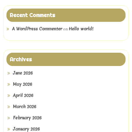
Recent Comments
on
A WordPress Commenter
Hello world!
Archives
June 2026
May 2026
April 2026
March 2026
February 2026
January 2026