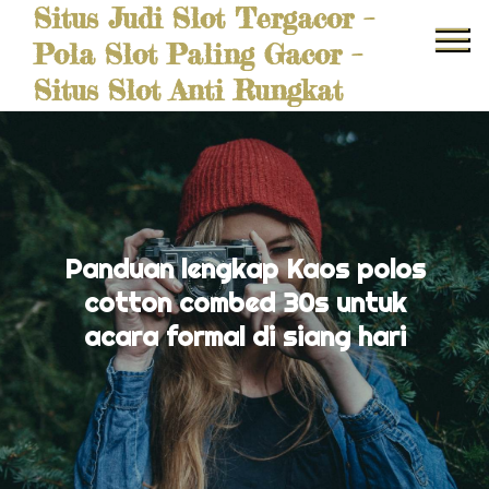
Situs Judi Slot Tergacor –
Skip
to
Pola Slot Paling Gacor –
content
Situs Slot Anti Rungkat
Panduan lengkap Kaos polos
cotton combed 30s untuk
acara formal di siang hari