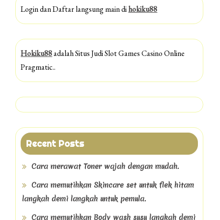
Login dan Daftar langsung main di
hokiku88
Hokiku88
adalah Situs Judi Slot Games Casino Online
Pragmatic..
Recent Posts
Cara merawat Toner wajah dengan mudah.
Cara memutihkan Skincare set untuk flek hitam
langkah demi langkah untuk pemula.
Cara memutihkan Body wash susu langkah demi