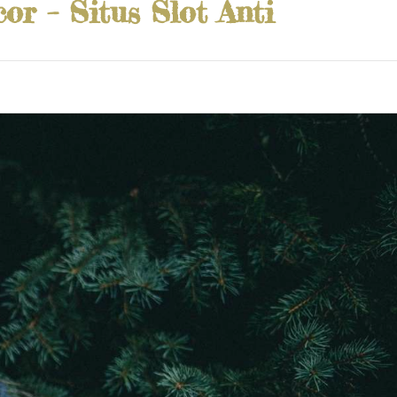
or – Situs Slot Anti