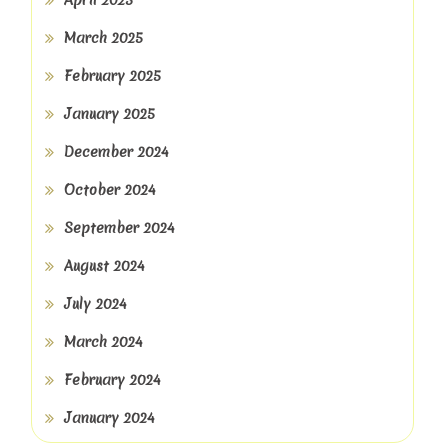
April 2025
March 2025
February 2025
January 2025
December 2024
October 2024
September 2024
August 2024
July 2024
March 2024
February 2024
January 2024