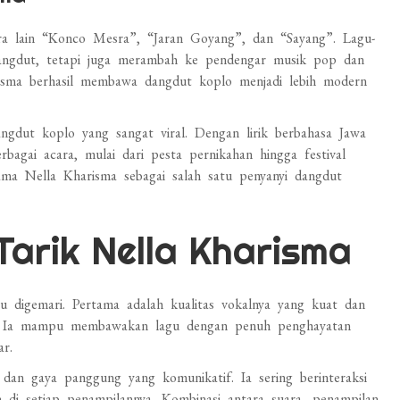
ra lain “Konco Mesra”, “Jaran Goyang”, dan “Sayang”. Lagu-
dangdut, tetapi juga merambah ke pendengar musik pop dan
sma berhasil membawa dangdut koplo menjadi lebih modern
ngdut koplo yang sangat viral. Dengan lirik berbahasa Jawa
bagai acara, mulai dari pesta pernikahan hingga festival
ama Nella Kharisma sebagai salah satu penyanyi dangdut
Tarik Nella Kharisma
 digemari. Pertama adalah kualitas vokalnya yang kuat dan
ng. Ia mampu membawakan lagu dengan penuh penghayatan
r.
dan gaya panggung yang komunikatif. Ia sering berinteraksi
di setiap penampilannya. Kombinasi antara suara, penampilan,