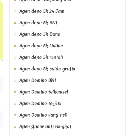
Agen depo 5k 24 Jam
Agen depo 5k BNI
Agen depo 5k Dana
Agen depo 5k Online
Agen depo 5k rupiah
Agen depo 5k saldo gratis
Agen Domino BNI
Agen Domino telkomsel
Agen Domino terjitu
Agen Domino uang asli
Agen Gacor anti rungkat