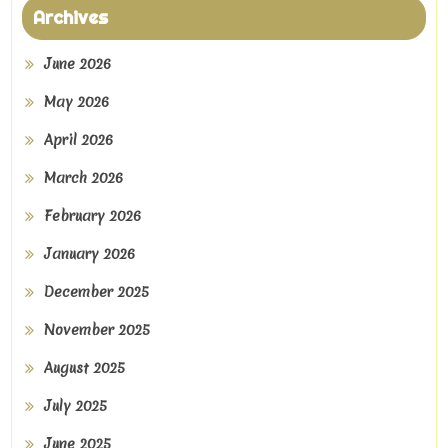
Archives
June 2026
May 2026
April 2026
March 2026
February 2026
January 2026
December 2025
November 2025
August 2025
July 2025
June 2025