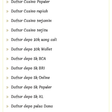
Daftar Casino Populer
Daftar Casino rupiah
Daftar Casino terjamin
Daftar Casino terjitu
Daftar depo 10k uang asli
Daftar depo 10k Wallet
Daftar depo 5k BCA
Daftar depo 5k BRI
Daftar depo 5k Online
Daftar depo 5k Populer
Daftar depo 5k XL
Daftar depo pulsa Dana