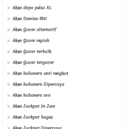
Akun depo pulsa XL
Akun Domino BNI
Akun Gacor alternatif
Akun Gacor rupiah
Akun Gacor terbaik
Akun Gacor tergacor
Akun habanero anti rungkat
Akun habanero Dipercaya
Akun habanero ovo
Akun Jackpot 24 Jam
Akun Jackpot bagus
Akun Jackpot Dipercaya