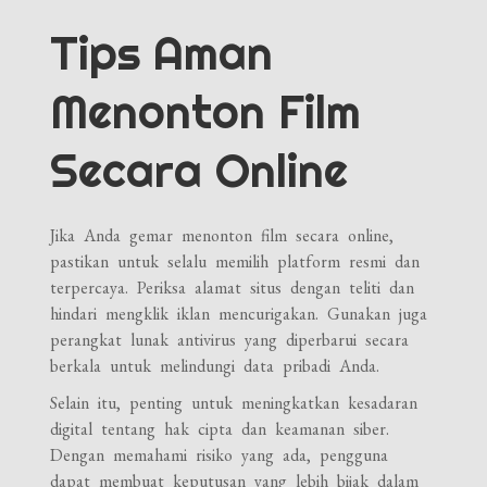
Tips Aman
Menonton Film
Secara Online
Jika Anda gemar menonton film secara online,
pastikan untuk selalu memilih platform resmi dan
terpercaya. Periksa alamat situs dengan teliti dan
hindari mengklik iklan mencurigakan. Gunakan juga
perangkat lunak antivirus yang diperbarui secara
berkala untuk melindungi data pribadi Anda.
Selain itu, penting untuk meningkatkan kesadaran
digital tentang hak cipta dan keamanan siber.
Dengan memahami risiko yang ada, pengguna
dapat membuat keputusan yang lebih bijak dalam