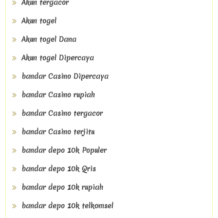
Akun tergacor
Akun togel
Akun togel Dana
Akun togel Dipercaya
bandar Casino Dipercaya
bandar Casino rupiah
bandar Casino tergacor
bandar Casino terjitu
bandar depo 10k Populer
bandar depo 10k Qris
bandar depo 10k rupiah
bandar depo 10k telkomsel