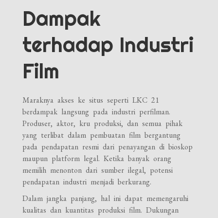
Dampak
terhadap Industri
Film
Maraknya akses ke situs seperti LKC 21
berdampak langsung pada industri perfilman.
Produser, aktor, kru produksi, dan semua pihak
yang terlibat dalam pembuatan film bergantung
pada pendapatan resmi dari penayangan di bioskop
maupun platform legal. Ketika banyak orang
memilih menonton dari sumber ilegal, potensi
pendapatan industri menjadi berkurang.
Dalam jangka panjang, hal ini dapat memengaruhi
kualitas dan kuantitas produksi film. Dukungan