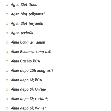
Agen Slot Dana
Agen Slot telkomsel
Agen Slot terjamin
Agen terbaik
Akun Bonanza aman
Akun Bonanza uang asli
Akun Casino BCA
Akun depo 10k uang asli
Akun depo 5k BCA
Akun depo 5k Online
Akun depo 5k terbaik
Akun depo 5k Wallet