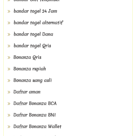
bandar togel 24 Jam
bandar togel alternatif
bandar togel Dana
bandar togel Qris
Bonanza Qris
Bonanza rupiah
Bonanza uang asli
Daftar aman
Daftar Bonanza BCA
Daftar Bonanza BNI
Daftar Bonanza Wallet