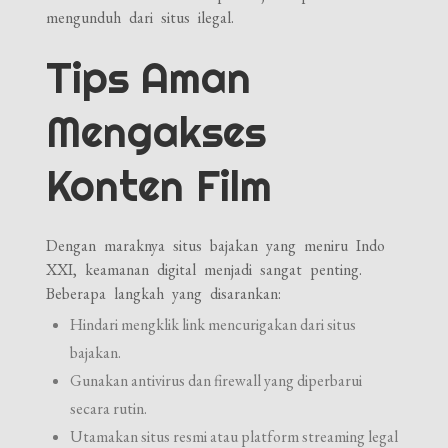
mengunduh dari situs ilegal.
Tips Aman
Mengakses
Konten Film
Dengan maraknya situs bajakan yang meniru Indo
XXI, keamanan digital menjadi sangat penting.
Beberapa langkah yang disarankan:
Hindari mengklik link mencurigakan dari situs
bajakan.
Gunakan antivirus dan firewall yang diperbarui
secara rutin.
Utamakan situs resmi atau platform streaming legal