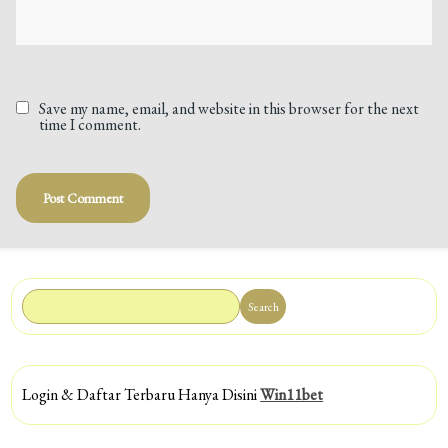
Save my name, email, and website in this browser for the next
time I comment.
Search
Login & Daftar Terbaru Hanya Disini
Win11bet