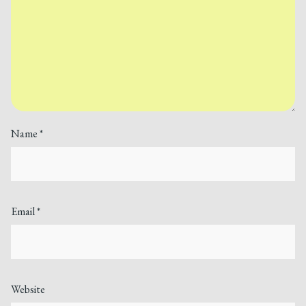
Name
*
Email
*
Website