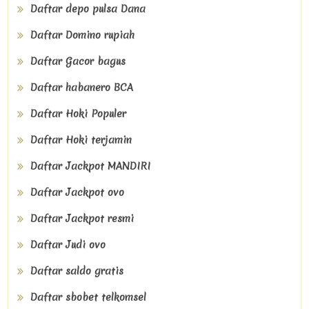
Daftar depo pulsa Dana
Daftar Domino rupiah
Daftar Gacor bagus
Daftar habanero BCA
Daftar Hoki Populer
Daftar Hoki terjamin
Daftar Jackpot MANDIRI
Daftar Jackpot ovo
Daftar Jackpot resmi
Daftar Judi ovo
Daftar saldo gratis
Daftar sbobet telkomsel