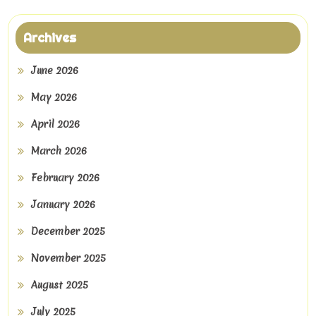
Archives
June 2026
May 2026
April 2026
March 2026
February 2026
January 2026
December 2025
November 2025
August 2025
July 2025