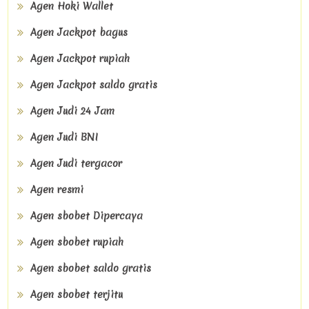
Agen Hoki Wallet
Agen Jackpot bagus
Agen Jackpot rupiah
Agen Jackpot saldo gratis
Agen Judi 24 Jam
Agen Judi BNI
Agen Judi tergacor
Agen resmi
Agen sbobet Dipercaya
Agen sbobet rupiah
Agen sbobet saldo gratis
Agen sbobet terjitu