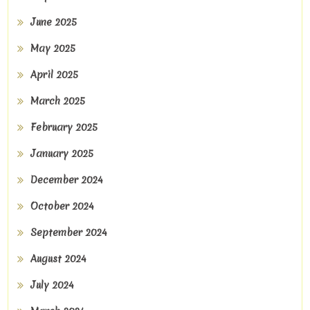
June 2025
May 2025
April 2025
March 2025
February 2025
January 2025
December 2024
October 2024
September 2024
August 2024
July 2024