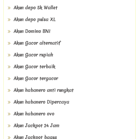
Akun depo 5k Wallet
Akun depo pulsa XL
Akun Domino BNI
Akun Gacor alternatif
Akun Gacor rupiah
Akun Gacor terbaik
Akun Gacor tergacor
Akun habanero anti rungkat
Akun habanero Dipercaya
Akun habanero ovo
Akun Jackpot 24 Jam
Akun Jackpot bagus