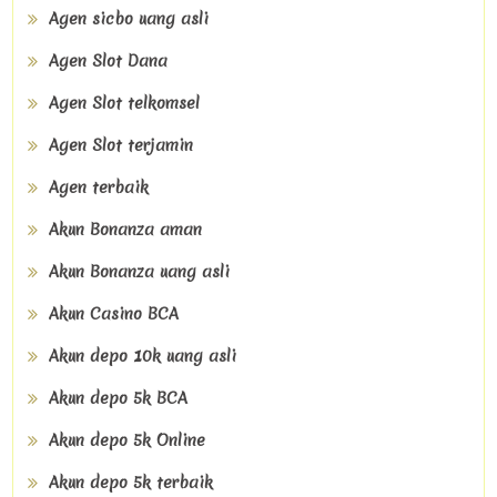
Agen sicbo uang asli
Agen Slot Dana
Agen Slot telkomsel
Agen Slot terjamin
Agen terbaik
Akun Bonanza aman
Akun Bonanza uang asli
Akun Casino BCA
Akun depo 10k uang asli
Akun depo 5k BCA
Akun depo 5k Online
Akun depo 5k terbaik