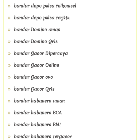
bandar depo pulsa telkomsel
bandar depo pulsa terjitu
bandar Domino aman
bandar Domino Qris
bandar Gacor Dipercaya
bandar Gacor Online
bandar Gacor ovo
bandar Gacor Qris
bandar habanero aman
bandar habanero BCA
bandar habanero BNI
bandar habanero tergacor