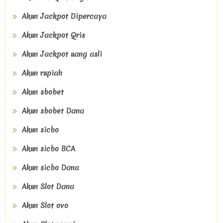
Akun Jackpot Dipercaya
Akun Jackpot Qris
Akun Jackpot uang asli
Akun rupiah
Akun sbobet
Akun sbobet Dana
Akun sicbo
Akun sicbo BCA
Akun sicbo Dana
Akun Slot Dana
Akun Slot ovo