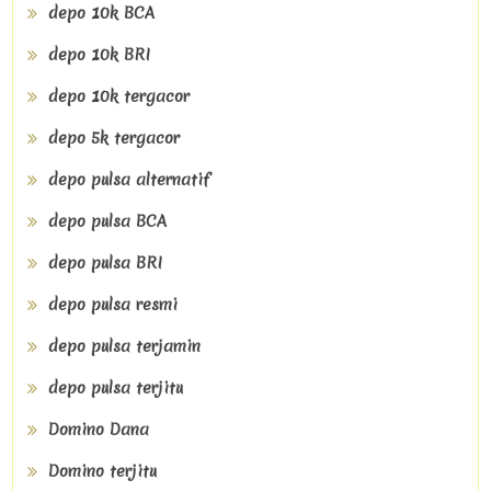
depo 10k BCA
depo 10k BRI
depo 10k tergacor
depo 5k tergacor
depo pulsa alternatif
depo pulsa BCA
depo pulsa BRI
depo pulsa resmi
depo pulsa terjamin
depo pulsa terjitu
Domino Dana
Domino terjitu