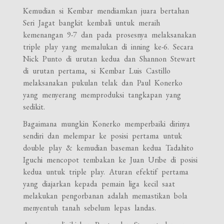
Kemudian si Kembar mendiamkan juara bertahan
Seri Jagat bangkit kembali untuk meraih
kemenangan 9-7 dan pada prosesnya melaksanakan
triple play yang memalukan di inning ke-6. Secara
Nick Punto di urutan kedua dan Shannon Stewart
di urutan pertama, si Kembar Luis Castillo
melaksanakan pukulan telak dan Paul Konerko
yang menyerang memproduksi tangkapan yang
sedikit.
Bagaimana mungkin Konerko memperbaiki dirinya
sendiri dan melempar ke posisi pertama untuk
double play & kemudian baseman kedua Tadahito
Iguchi mencopot tembakan ke Juan Uribe di posisi
kedua untuk triple play. Aturan efektif pertama
yang diajarkan kepada pemain liga kecil saat
melakukan pengorbanan adalah memastikan bola
menyentuh tanah sebelum lepas landas.