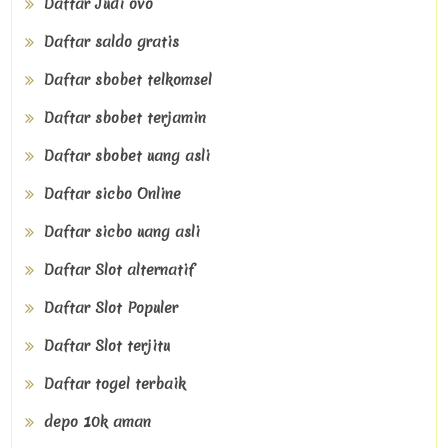
Daftar Judi ovo
Daftar saldo gratis
Daftar sbobet telkomsel
Daftar sbobet terjamin
Daftar sbobet uang asli
Daftar sicbo Online
Daftar sicbo uang asli
Daftar Slot alternatif
Daftar Slot Populer
Daftar Slot terjitu
Daftar togel terbaik
depo 10k aman