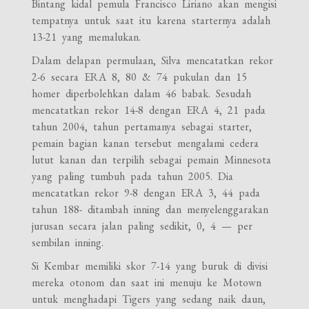
Bintang kidal pemula Francisco Liriano akan mengisi
tempatnya untuk saat itu karena starternya adalah
13-21 yang memalukan.
Dalam delapan permulaan, Silva mencatatkan rekor
2-6 secara ERA 8, 80 & 74 pukulan dan 15
homer diperbolehkan dalam 46 babak. Sesudah
mencatatkan rekor 14-8 dengan ERA 4, 21 pada
tahun 2004, tahun pertamanya sebagai starter,
pemain bagian kanan tersebut mengalami cedera
lutut kanan dan terpilih sebagai pemain Minnesota
yang paling tumbuh pada tahun 2005. Dia
mencatatkan rekor 9-8 dengan ERA 3, 44 pada
tahun 188- ditambah inning dan menyelenggarakan
jurusan secara jalan paling sedikit, 0, 4 — per
sembilan inning.
Si Kembar memiliki skor 7-14 yang buruk di divisi
mereka otonom dan saat ini menuju ke Motown
untuk menghadapi Tigers yang sedang naik daun,