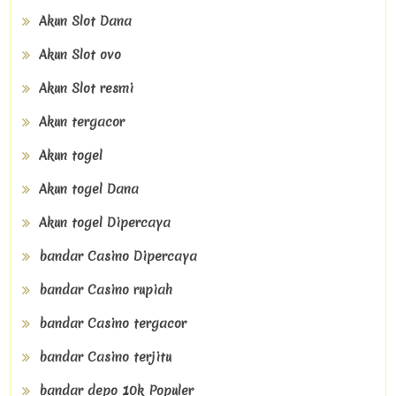
Akun Slot Dana
Akun Slot ovo
Akun Slot resmi
Akun tergacor
Akun togel
Akun togel Dana
Akun togel Dipercaya
bandar Casino Dipercaya
bandar Casino rupiah
bandar Casino tergacor
bandar Casino terjitu
bandar depo 10k Populer