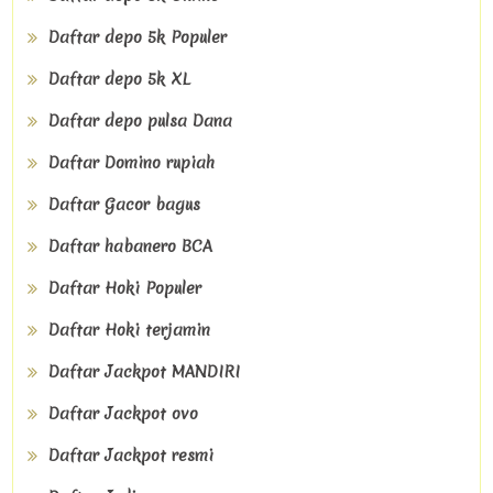
Daftar depo 5k Populer
Daftar depo 5k XL
Daftar depo pulsa Dana
Daftar Domino rupiah
Daftar Gacor bagus
Daftar habanero BCA
Daftar Hoki Populer
Daftar Hoki terjamin
Daftar Jackpot MANDIRI
Daftar Jackpot ovo
Daftar Jackpot resmi