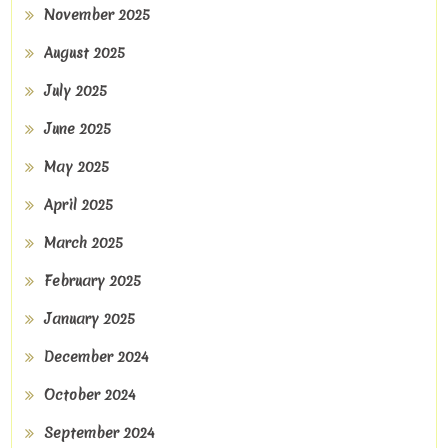
November 2025
August 2025
July 2025
June 2025
May 2025
April 2025
March 2025
February 2025
January 2025
December 2024
October 2024
September 2024