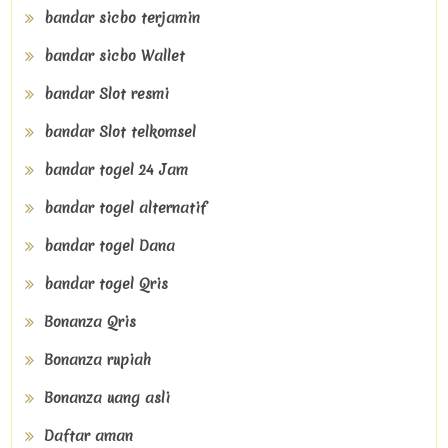
bandar sicbo terjamin
bandar sicbo Wallet
bandar Slot resmi
bandar Slot telkomsel
bandar togel 24 Jam
bandar togel alternatif
bandar togel Dana
bandar togel Qris
Bonanza Qris
Bonanza rupiah
Bonanza uang asli
Daftar aman