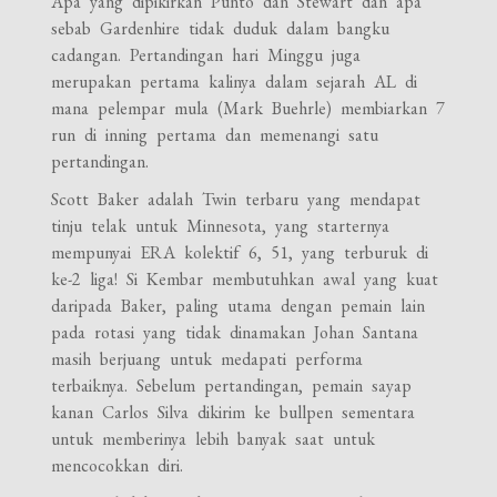
Apa yang dipikirkan Punto dan Stewart dan apa
sebab Gardenhire tidak duduk dalam bangku
cadangan. Pertandingan hari Minggu juga
merupakan pertama kalinya dalam sejarah AL di
mana pelempar mula (Mark Buehrle) membiarkan 7
run di inning pertama dan memenangi satu
pertandingan.
Scott Baker adalah Twin terbaru yang mendapat
tinju telak untuk Minnesota, yang starternya
mempunyai ERA kolektif 6, 51, yang terburuk di
ke-2 liga! Si Kembar membutuhkan awal yang kuat
daripada Baker, paling utama dengan pemain lain
pada rotasi yang tidak dinamakan Johan Santana
masih berjuang untuk medapati performa
terbaiknya. Sebelum pertandingan, pemain sayap
kanan Carlos Silva dikirim ke bullpen sementara
untuk memberinya lebih banyak saat untuk
mencocokkan diri.