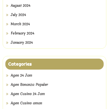
August 2024
July 2024
March 2024
February 2024
January 2024
Categories
Agen 24 Jam
Agen Bonanza Populer
Agen Casino 24 Jam
Agen Casino aman