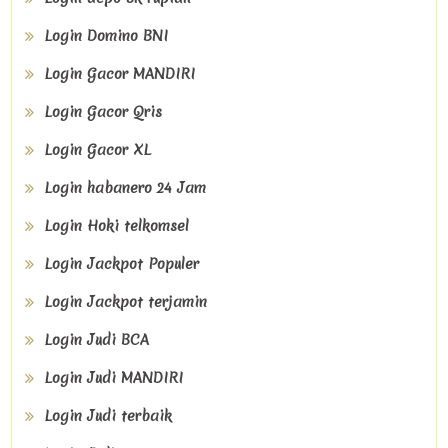
Login Domino BNI
Login Gacor MANDIRI
Login Gacor Qris
Login Gacor XL
Login habanero 24 Jam
Login Hoki telkomsel
Login Jackpot Populer
Login Jackpot terjamin
Login Judi BCA
Login Judi MANDIRI
Login Judi terbaik