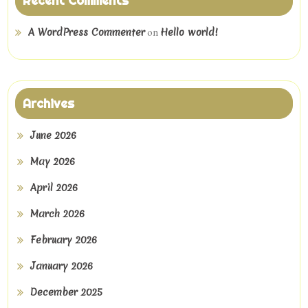
Recent Comments
on
A WordPress Commenter
Hello world!
Archives
June 2026
May 2026
April 2026
March 2026
February 2026
January 2026
December 2025