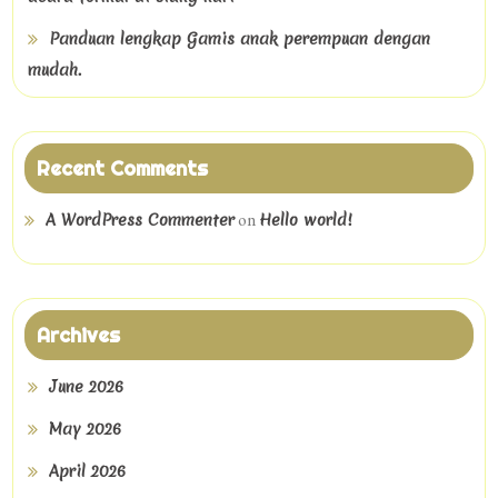
Panduan lengkap Gamis anak perempuan dengan
mudah.
Recent Comments
on
A WordPress Commenter
Hello world!
Archives
June 2026
May 2026
April 2026