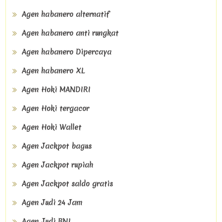
Agen habanero alternatif
Agen habanero anti rungkat
Agen habanero Dipercaya
Agen habanero XL
Agen Hoki MANDIRI
Agen Hoki tergacor
Agen Hoki Wallet
Agen Jackpot bagus
Agen Jackpot rupiah
Agen Jackpot saldo gratis
Agen Judi 24 Jam
Agen Judi BNI