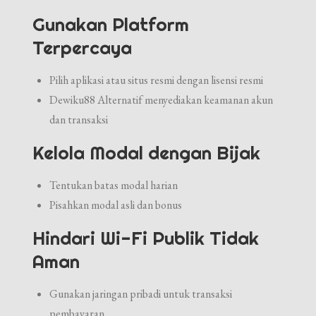
Gunakan Platform
Terpercaya
Pilih aplikasi atau situs resmi dengan lisensi resmi
Dewiku88 Alternatif menyediakan keamanan akun
dan transaksi
Kelola Modal dengan Bijak
Tentukan batas modal harian
Pisahkan modal asli dan bonus
Hindari Wi-Fi Publik Tidak
Aman
Gunakan jaringan pribadi untuk transaksi
pembayaran