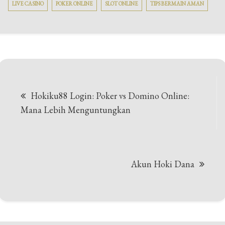
LIVE CASINO
POKER ONLINE
SLOT ONLINE
TIPS BERMAIN AMAN
Post
Hokiku88 Login: Poker vs Domino Online:
navigation
Mana Lebih Menguntungkan
Akun Hoki Dana