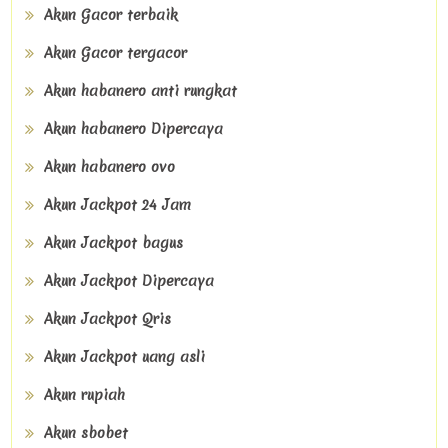
Akun Gacor terbaik
Akun Gacor tergacor
Akun habanero anti rungkat
Akun habanero Dipercaya
Akun habanero ovo
Akun Jackpot 24 Jam
Akun Jackpot bagus
Akun Jackpot Dipercaya
Akun Jackpot Qris
Akun Jackpot uang asli
Akun rupiah
Akun sbobet