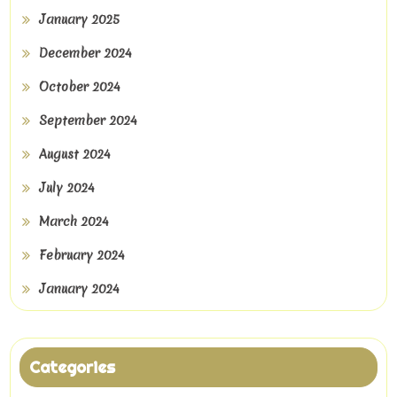
January 2025
December 2024
October 2024
September 2024
August 2024
July 2024
March 2024
February 2024
January 2024
Categories