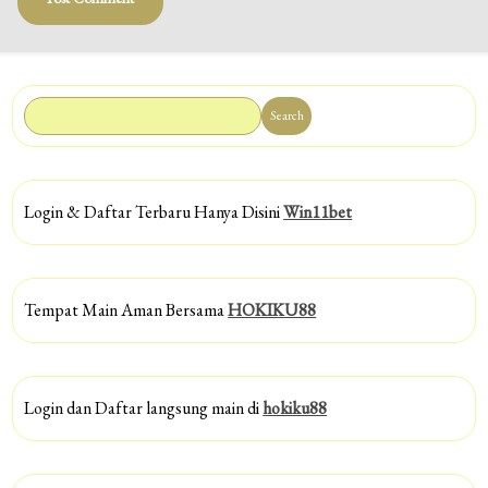
Search
Login & Daftar Terbaru Hanya Disini
Win11bet
Tempat Main Aman Bersama
HOKIKU88
Login dan Daftar langsung main di
hokiku88