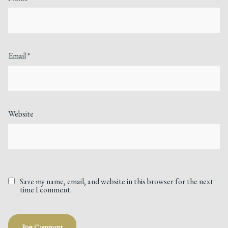
Email
*
Website
Save my name, email, and website in this browser for the next
time I comment.