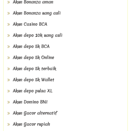
Akun Bonanza aman
Akun Bonanza uang asli
Akun Casino BCA
Akun depo 10k uang asli
Akun depo 5k BCA
Akun depo 5k Online
Akun depo 5k terbaik
Akun depo 5k Wallet
Akun depo pulsa XL
Akun Domino BNI
Akun Gacor alternatif
Akun Gacor rupiah