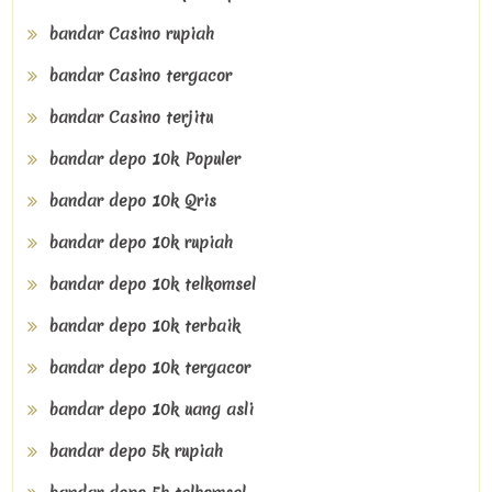
bandar Casino rupiah
bandar Casino tergacor
bandar Casino terjitu
bandar depo 10k Populer
bandar depo 10k Qris
bandar depo 10k rupiah
bandar depo 10k telkomsel
bandar depo 10k terbaik
bandar depo 10k tergacor
bandar depo 10k uang asli
bandar depo 5k rupiah