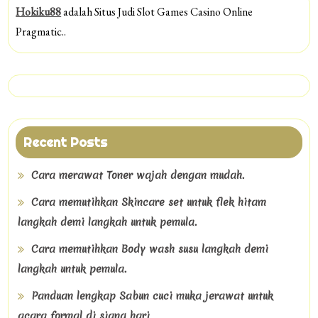
Hokiku88
adalah Situs Judi Slot Games Casino Online
Pragmatic..
Recent Posts
Cara merawat Toner wajah dengan mudah.
Cara memutihkan Skincare set untuk flek hitam
langkah demi langkah untuk pemula.
Cara memutihkan Body wash susu langkah demi
langkah untuk pemula.
Panduan lengkap Sabun cuci muka jerawat untuk
acara formal di siang hari