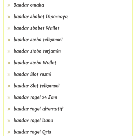
Bandar omaha
bandar sbobet Dipercaya
bandar sbobet Wallet
bandar sicbo telkomsel
bandar sicbo terjamin
bandar sicbo Wallet
bandar Slot resmi
bandar Slot telkomsel
bandar togel 24 Jam
bandar togel alternatif
bandar togel Dana
bandar togel Qris