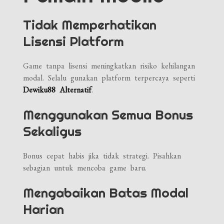
Tidak Memperhatikan
Lisensi Platform
Game tanpa lisensi meningkatkan risiko kehilangan
modal. Selalu gunakan platform terpercaya seperti
Dewiku88 Alternatif
.
Menggunakan Semua Bonus
Sekaligus
Bonus cepat habis jika tidak strategi. Pisahkan
sebagian untuk mencoba game baru.
Mengabaikan Batas Modal
Harian