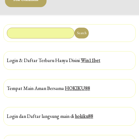
Search
Login & Daftar Terbaru Hanya Disini
Win11bet
Tempat Main Aman Bersama
HOKIKU88
Login dan Daftar langsung main di
hokiku88