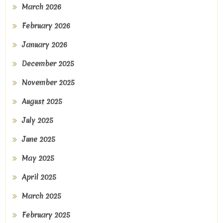
March 2026
February 2026
January 2026
December 2025
November 2025
August 2025
July 2025
June 2025
May 2025
April 2025
March 2025
February 2025