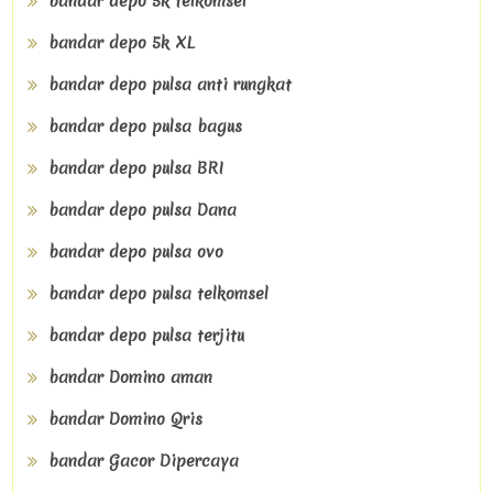
bandar depo 5k telkomsel
bandar depo 5k XL
bandar depo pulsa anti rungkat
bandar depo pulsa bagus
bandar depo pulsa BRI
bandar depo pulsa Dana
bandar depo pulsa ovo
bandar depo pulsa telkomsel
bandar depo pulsa terjitu
bandar Domino aman
bandar Domino Qris
bandar Gacor Dipercaya