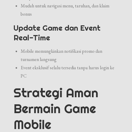
Mudah untuk navigasi menu, taruhan, dan klaim
bonus
Update Game dan Event
Real-Time
Mobile memungkinkan notifikasi promo dan
turnamen langsung
Event eksklusif selalu tersedia tanpa harus login ke
PC
Strategi Aman
Bermain Game
Mobile