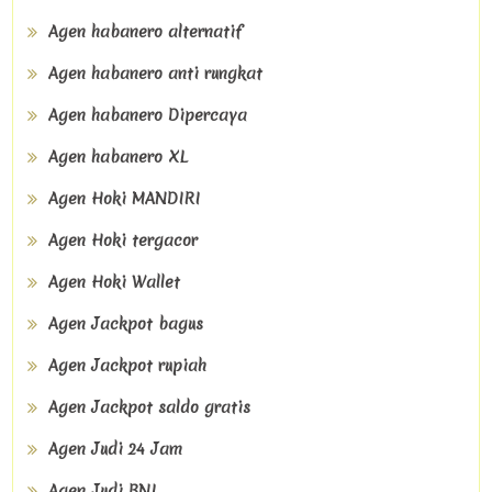
Agen habanero alternatif
Agen habanero anti rungkat
Agen habanero Dipercaya
Agen habanero XL
Agen Hoki MANDIRI
Agen Hoki tergacor
Agen Hoki Wallet
Agen Jackpot bagus
Agen Jackpot rupiah
Agen Jackpot saldo gratis
Agen Judi 24 Jam
Agen Judi BNI