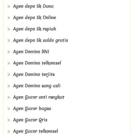
Agen depo 5k Dana
Agen depo 5k Online
Agen depo 5k rupiah
Agen depo 5k saldo gratis
Agen Domino BNI
Agen Domino telkomsel
Agen Domino terjitu
Agen Domino uang asli
Agen Gacor anti rungkat
Agen Gacor bagus
Agen Gacor Qris
Agen Gacor telkomsel