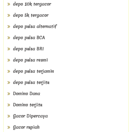
depo 10k tergacor
depo 5k tergacor
depo pulsa alternatif
depo pulsa BCA
depo pulsa BRI
depo pulsa resmi
depo pulsa terjamin
depo pulsa terjitu
Domino Dana
Domino terjitu
Gacor Dipercaya
Gacor rupiah