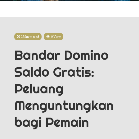
2Min to read
0 View
Bandar Domino
Saldo Gratis:
Peluang
Menguntungkan
bagi Pemain