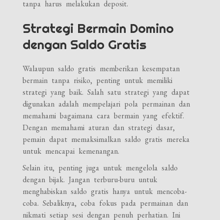
tanpa harus melakukan deposit.
Strategi Bermain Domino
dengan Saldo Gratis
Walaupun saldo gratis memberikan kesempatan
bermain tanpa risiko, penting untuk memiliki
strategi yang baik. Salah satu strategi yang dapat
digunakan adalah mempelajari pola permainan dan
memahami bagaimana cara bermain yang efektif.
Dengan memahami aturan dan strategi dasar,
pemain dapat memaksimalkan saldo gratis mereka
untuk mencapai kemenangan.
Selain itu, penting juga untuk mengelola saldo
dengan bijak. Jangan terburu-buru untuk
menghabiskan saldo gratis hanya untuk mencoba-
coba. Sebaliknya, coba fokus pada permainan dan
nikmati setiap sesi dengan penuh perhatian. Ini