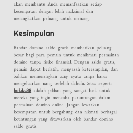
akan membantu Anda memanfaatkan setiap
kesempatan dengan lebih maksimal dan
meningkatkan peluang untuk menang.
Kesimpulan
Bandar domino saldo gratis memberikan peluang
besar bagi para pemain untuk menikmati permainan
domino tanpa risiko finansial. Dengan saldo gratis,
pemain dapat berlatih, mengasah keterampilan, dan
bahkan memenangkan uang nyata tanpa harus
mengeluarkan uang terlebih dahulu. Situs seperti
hokiku88
adalah pilihan yang sangat baik untuk
mereka yang ingin mencoba peruntungan dalam
permainan domino online. Jangan lewatkan
kesempatan untuk bergabung dan nikmati berbagai
keuntungan yang ditawarkan oleh bandar domino
saldo gratis.