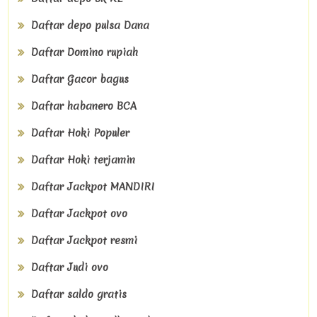
Daftar depo pulsa Dana
Daftar Domino rupiah
Daftar Gacor bagus
Daftar habanero BCA
Daftar Hoki Populer
Daftar Hoki terjamin
Daftar Jackpot MANDIRI
Daftar Jackpot ovo
Daftar Jackpot resmi
Daftar Judi ovo
Daftar saldo gratis