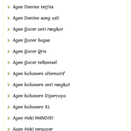
Agen Domino terjitu
Agen Domino uang asli
Agen Gacor anti rungkat
Agen Gacor bagus
Agen Gacor Qris
Agen Gacor telkomsel
Agen habanero alternatif
Agen habanero anti rungkat
Agen habanero Dipercaya
Agen habanero XL
Agen Hoki MANDIRI
Agen Hoki tergacor