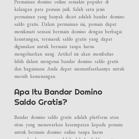
Permainan domino online semakin populer di
kalangan para pemain judi. Salah satu jenis
permainan yang banyak dicari adalah bandar domino
saldo gratis. Dalam permainan ini, pemain dapat
menikmati sensasi bermain domino dengan berbagai
keuntungan, termasuk saldo gratis yang dapat
digunakan untuk bermain tanpa harus
mengeluarkan uang. Artikel ini akan membahas
lebih dalam mengenai bandar domino saldo gratis
dan bagaimana Anda dapat memanfaatkannya untuk
meraih kemenangan.
Apa Itu Bandar Domino
Saldo Gratis?
Bandar domino saldo gratis adalah platform atau
situs yang menawarkan kesempatan kepada pemain
untuk bermain domino online tanpa harus