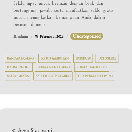
Selalu ingat untuk bermain dengan bijak dan
bertanggung jawab, serta manfaatkan saldo gratis
untuk meningkatkan kemampuan Anda dalam
bermain domino.
Uncategorized
admin
February 4, 2026
BANDAR DOMINO
BONUS SAMBUTAN
HOKIKU88
JUDI ONLINE
KASINO ONLINE
PERMAINAN DOMINO
PERMAINAN KARTU
SALDO GRATIS
SALDO GRATIS DOMINO
TRIK BERMAIN DOMINO
Post
Agen Slot resmi