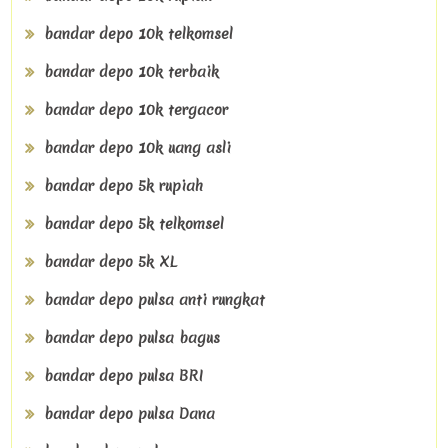
bandar depo 10k telkomsel
bandar depo 10k terbaik
bandar depo 10k tergacor
bandar depo 10k uang asli
bandar depo 5k rupiah
bandar depo 5k telkomsel
bandar depo 5k XL
bandar depo pulsa anti rungkat
bandar depo pulsa bagus
bandar depo pulsa BRI
bandar depo pulsa Dana