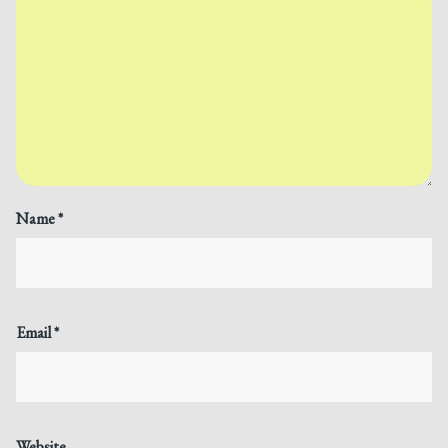
Name
*
Email
*
Website