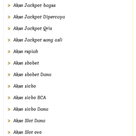
Akun Jackpot bagus
Akun Jackpot Dipercaya
Akun Jackpot Qris
Akun Jackpot uang asli
Akun rupiah
Akun sbobet
Akun sbobet Dana
Akun sicbo
Akun sicbo BCA
Akun sicbo Dana
Akun Slot Dana
Akun Slot ovo