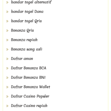
bandar togel alternatif
bandar togel Dana
bandar togel Qris
Bonanza Qris
Bonanza rupiah
Bonanza uang asli
Daftar aman
Daftar Bonanza BCA
Daftar Bonanza BNI
Daftar Bonanza Wallet
Daftar Casino Populer
Daftar Casino rupiah