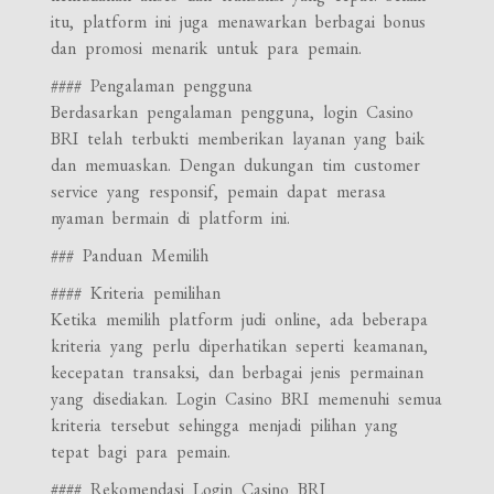
itu, platform ini juga menawarkan berbagai bonus
dan promosi menarik untuk para pemain.
#### Pengalaman pengguna
Berdasarkan pengalaman pengguna, login Casino
BRI telah terbukti memberikan layanan yang baik
dan memuaskan. Dengan dukungan tim customer
service yang responsif, pemain dapat merasa
nyaman bermain di platform ini.
### Panduan Memilih
#### Kriteria pemilihan
Ketika memilih platform judi online, ada beberapa
kriteria yang perlu diperhatikan seperti keamanan,
kecepatan transaksi, dan berbagai jenis permainan
yang disediakan. Login Casino BRI memenuhi semua
kriteria tersebut sehingga menjadi pilihan yang
tepat bagi para pemain.
#### Rekomendasi Login Casino BRI