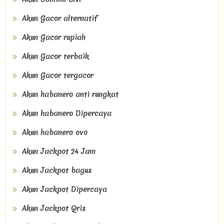
Akun Gacor alternatif
Akun Gacor rupiah
Akun Gacor terbaik
Akun Gacor tergacor
Akun habanero anti rungkat
Akun habanero Dipercaya
Akun habanero ovo
Akun Jackpot 24 Jam
Akun Jackpot bagus
Akun Jackpot Dipercaya
Akun Jackpot Qris