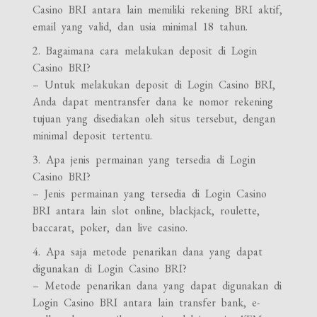
Casino BRI antara lain memiliki rekening BRI aktif,
email yang valid, dan usia minimal 18 tahun.
2. Bagaimana cara melakukan deposit di Login
Casino BRI?
– Untuk melakukan deposit di Login Casino BRI,
Anda dapat mentransfer dana ke nomor rekening
tujuan yang disediakan oleh situs tersebut, dengan
minimal deposit tertentu.
3. Apa jenis permainan yang tersedia di Login
Casino BRI?
– Jenis permainan yang tersedia di Login Casino
BRI antara lain slot online, blackjack, roulette,
baccarat, poker, dan live casino.
4. Apa saja metode penarikan dana yang dapat
digunakan di Login Casino BRI?
– Metode penarikan dana yang dapat digunakan di
Login Casino BRI antara lain transfer bank, e-