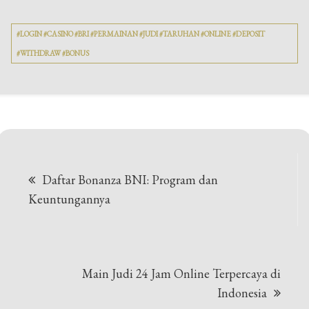
#LOGIN #CASINO #BRI #PERMAINAN #JUDI #TARUHAN #ONLINE #DEPOSIT
#WITHDRAW #BONUS
Post
Daftar Bonanza BNI: Program dan
navigation
Keuntungannya
Main Judi 24 Jam Online Terpercaya di
Indonesia