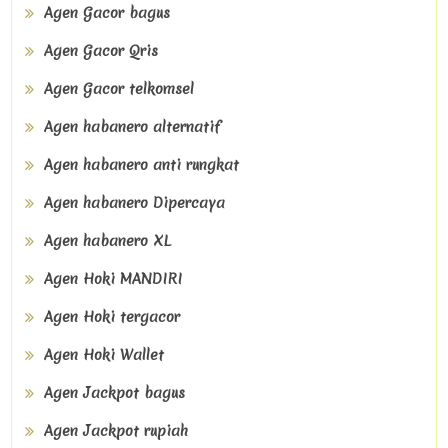
Agen Gacor bagus
Agen Gacor Qris
Agen Gacor telkomsel
Agen habanero alternatif
Agen habanero anti rungkat
Agen habanero Dipercaya
Agen habanero XL
Agen Hoki MANDIRI
Agen Hoki tergacor
Agen Hoki Wallet
Agen Jackpot bagus
Agen Jackpot rupiah