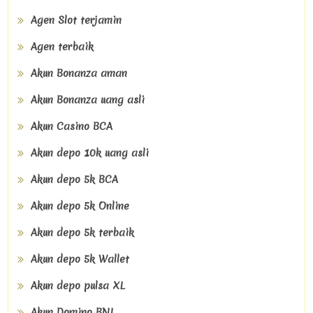
Agen Slot terjamin
Agen terbaik
Akun Bonanza aman
Akun Bonanza uang asli
Akun Casino BCA
Akun depo 10k uang asli
Akun depo 5k BCA
Akun depo 5k Online
Akun depo 5k terbaik
Akun depo 5k Wallet
Akun depo pulsa XL
Akun Domino BNI