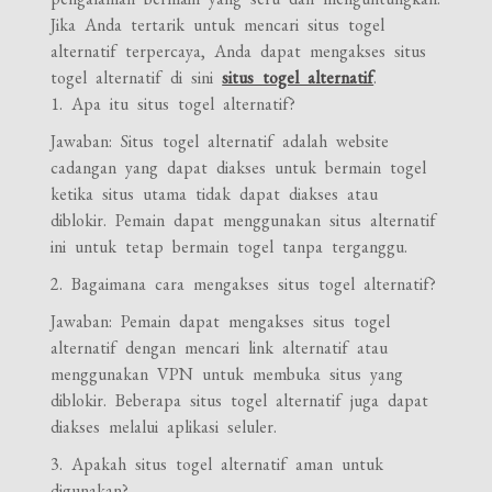
Jika Anda tertarik untuk mencari situs togel
alternatif terpercaya, Anda dapat mengakses situs
togel alternatif di sini
situs togel alternatif
.
1. Apa itu situs togel alternatif?
Jawaban: Situs togel alternatif adalah website
cadangan yang dapat diakses untuk bermain togel
ketika situs utama tidak dapat diakses atau
diblokir. Pemain dapat menggunakan situs alternatif
ini untuk tetap bermain togel tanpa terganggu.
2. Bagaimana cara mengakses situs togel alternatif?
Jawaban: Pemain dapat mengakses situs togel
alternatif dengan mencari link alternatif atau
menggunakan VPN untuk membuka situs yang
diblokir. Beberapa situs togel alternatif juga dapat
diakses melalui aplikasi seluler.
3. Apakah situs togel alternatif aman untuk
digunakan?