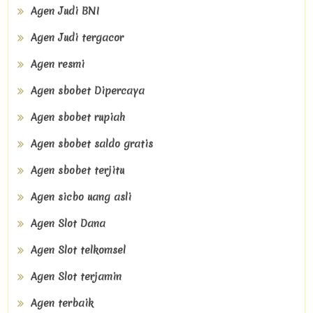
Agen Judi BNI
Agen Judi tergacor
Agen resmi
Agen sbobet Dipercaya
Agen sbobet rupiah
Agen sbobet saldo gratis
Agen sbobet terjitu
Agen sicbo uang asli
Agen Slot Dana
Agen Slot telkomsel
Agen Slot terjamin
Agen terbaik