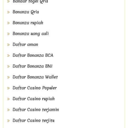
bandar togel Qris
Bonanza Qris
Bonanza rupiah
Bonanza uang asli
Daftar aman
Daftar Bonanza BCA
Daftar Bonanza BNI
Daftar Bonanza Wallet
Daftar Casino Populer
Daftar Casino rupiah
Daftar Casino terjamin
Daftar Casino terjitu