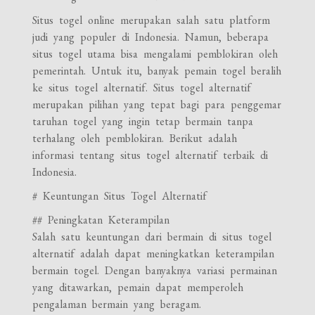
Situs togel online merupakan salah satu platform
judi yang populer di Indonesia. Namun, beberapa
situs togel utama bisa mengalami pemblokiran oleh
pemerintah. Untuk itu, banyak pemain togel beralih
ke situs togel alternatif. Situs togel alternatif
merupakan pilihan yang tepat bagi para penggemar
taruhan togel yang ingin tetap bermain tanpa
terhalang oleh pemblokiran. Berikut adalah
informasi tentang situs togel alternatif terbaik di
Indonesia.
# Keuntungan Situs Togel Alternatif
## Peningkatan Keterampilan
Salah satu keuntungan dari bermain di situs togel
alternatif adalah dapat meningkatkan keterampilan
bermain togel. Dengan banyaknya variasi permainan
yang ditawarkan, pemain dapat memperoleh
pengalaman bermain yang beragam.