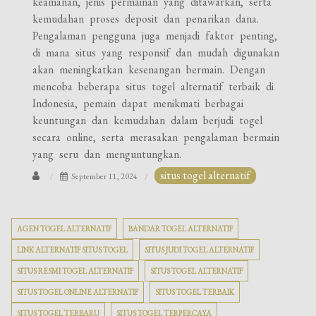
keamanan, jenis permainan yang ditawarkan, serta
kemudahan proses deposit dan penarikan dana.
Pengalaman pengguna juga menjadi faktor penting,
di mana situs yang responsif dan mudah digunakan
akan meningkatkan kesenangan bermain. Dengan
mencoba beberapa situs togel alternatif terbaik di
Indonesia, pemain dapat menikmati berbagai
keuntungan dan kemudahan dalam berjudi togel
secara online, serta merasakan pengalaman bermain
yang seru dan menguntungkan.
situs togel alternatif
September 11, 2024
AGEN TOGEL ALTERNATIF
BANDAR TOGEL ALTERNATIF
LINK ALTERNATIF SITUS TOGEL
SITUS JUDI TOGEL ALTERNATIF
SITUS RESMI TOGEL ALTERNATIF
SITUS TOGEL ALTERNATIF
SITUS TOGEL ONLINE ALTERNATIF
SITUS TOGEL TERBAIK
SITUS TOGEL TERBARU
SITUS TOGEL TERPERCAYA