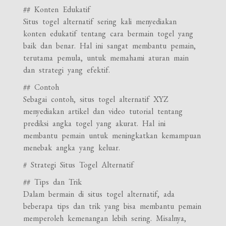
## Konten Edukatif
Situs togel alternatif sering kali menyediakan
konten edukatif tentang cara bermain togel yang
baik dan benar. Hal ini sangat membantu pemain,
terutama pemula, untuk memahami aturan main
dan strategi yang efektif.
## Contoh
Sebagai contoh, situs togel alternatif XYZ
menyediakan artikel dan video tutorial tentang
prediksi angka togel yang akurat. Hal ini
membantu pemain untuk meningkatkan kemampuan
menebak angka yang keluar.
# Strategi Situs Togel Alternatif
## Tips dan Trik
Dalam bermain di situs togel alternatif, ada
beberapa tips dan trik yang bisa membantu pemain
memperoleh kemenangan lebih sering. Misalnya,