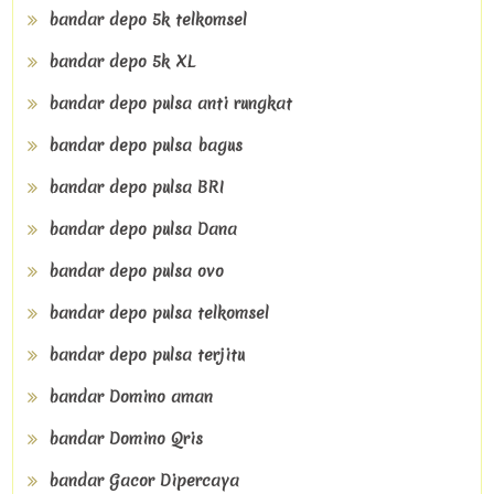
bandar depo 5k telkomsel
bandar depo 5k XL
bandar depo pulsa anti rungkat
bandar depo pulsa bagus
bandar depo pulsa BRI
bandar depo pulsa Dana
bandar depo pulsa ovo
bandar depo pulsa telkomsel
bandar depo pulsa terjitu
bandar Domino aman
bandar Domino Qris
bandar Gacor Dipercaya