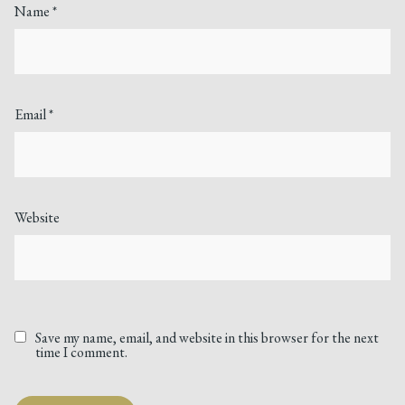
Name
*
Email
*
Website
Save my name, email, and website in this browser for the next
time I comment.