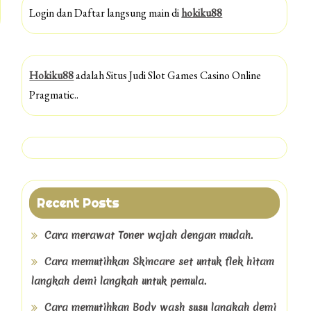
Login dan Daftar langsung main di
hokiku88
Hokiku88
adalah Situs Judi Slot Games Casino Online
Pragmatic..
Recent Posts
Cara merawat Toner wajah dengan mudah.
Cara memutihkan Skincare set untuk flek hitam
langkah demi langkah untuk pemula.
Cara memutihkan Body wash susu langkah demi