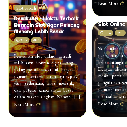
Read More
Uncategorized
Slot rupiah
Strategi T
Dewiku88 – Waktu Terbaik
Slot Online 
Bermain Slot Agar Peluang
Menang Lebih Besar
1min
0
3min
0
Slot online di 
permainan yan
Permainan slot online menjadi
keberuntungan 
salah satu hiburan digital yang
Dengan ribuan
paling populer saat ini. Banyak
mesin, pemain
pemain tertarik karena gameplay
pengalaman ser
yang sederhana, visual menarik,
peluang menang
dan potensi kemenangan besar
membahas stra
dalam waktu singkat. Namun, […]
Read More
Read More