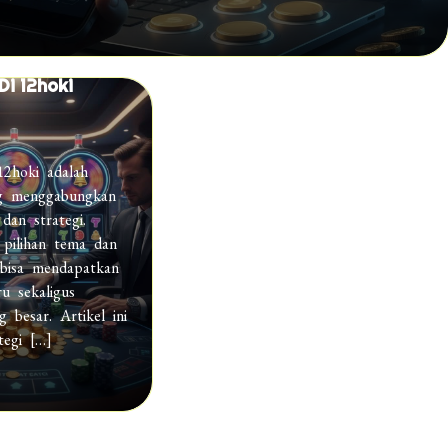
erbaik Menang
Di 12hoki
12hoki adalah
g menggabungkan
dan strategi.
 pilihan tema dan
 bisa mendapatkan
u sekaligus
 besar. Artikel ini
tegi […]