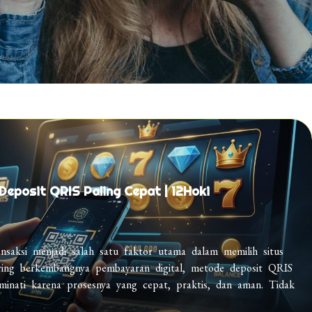
 Deposit QRIS Paling Cepat | 12Hoki
saksi menjadi salah satu faktor utama dalam memilih situs
eiring berkembangnya pembayaran digital, metode deposit QRIS
iminati karena prosesnya yang cepat, praktis, dan aman. Tidak