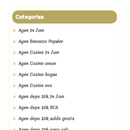
Categories
Agen 24 Jam
Agen Bonanza Populer
Agen Casino 24 Jam
Agen Casino aman
Agen Casino bagus
Agen Casino ovo
Agen depo 10k 24 Jam
Agen depo 10k BCA
Agen depo 10k saldo gratis
Agen depo 10k uang asli