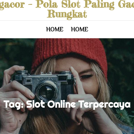
gacor – Pola Slot Paling Gac
Rungkat
HOME
HOME
Tag:
Slot Online Terpercaya