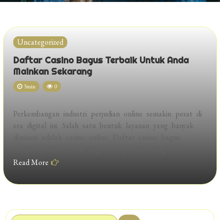
Uncategorized
Daftar Casino Bagus Terbaik Untuk Anda
Mainkan Sekarang
3min
0
Perkembangan industri perjudian online semakin pesat di
era digital ini. Salah satu bentuk layanan yang banyak
diminati adalah casino online. Daftar casino bagus
menjadi pilihan utama bagi para penjudi yang […]
Read More