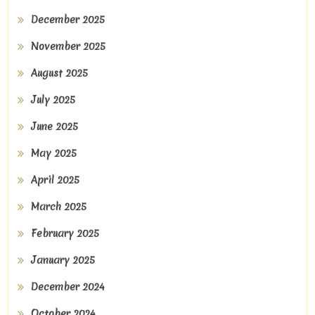
December 2025
November 2025
August 2025
July 2025
June 2025
May 2025
April 2025
March 2025
February 2025
January 2025
December 2024
October 2024