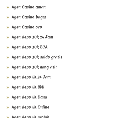
Agen Casino aman
Agen Casino bagus
Agen Casino ovo
Agen depo 10k 24 Jam
Agen depo 10k BCA
Agen depo 10k saldo gratis
Agen depo 10k uang asli
Agen depo 5k 24 Jam
Agen depo 5k BNI
Agen depo 5k Dana
Agen depo 5k Online
Agen depo 5k rupiah