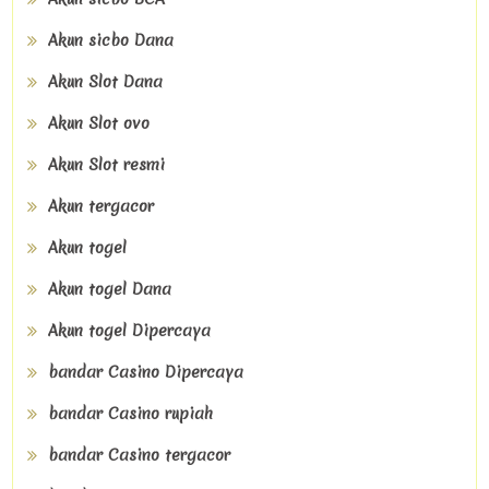
Akun sicbo Dana
Akun Slot Dana
Akun Slot ovo
Akun Slot resmi
Akun tergacor
Akun togel
Akun togel Dana
Akun togel Dipercaya
bandar Casino Dipercaya
bandar Casino rupiah
bandar Casino tergacor