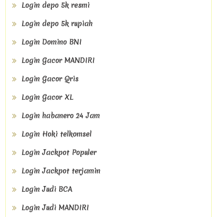
Login depo 5k resmi
Login depo 5k rupiah
Login Domino BNI
Login Gacor MANDIRI
Login Gacor Qris
Login Gacor XL
Login habanero 24 Jam
Login Hoki telkomsel
Login Jackpot Populer
Login Jackpot terjamin
Login Judi BCA
Login Judi MANDIRI