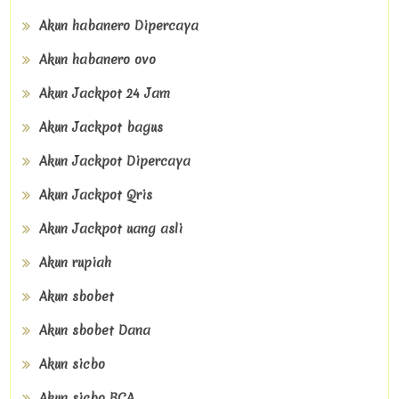
Akun habanero Dipercaya
Akun habanero ovo
Akun Jackpot 24 Jam
Akun Jackpot bagus
Akun Jackpot Dipercaya
Akun Jackpot Qris
Akun Jackpot uang asli
Akun rupiah
Akun sbobet
Akun sbobet Dana
Akun sicbo
Akun sicbo BCA