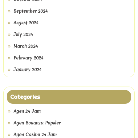
September 2024
August 2024
July 2024
March 2024
February 2024
January 2024
Categories
Agen 24 Jam
Agen Bonanza Populer
Agen Casino 24 Jam