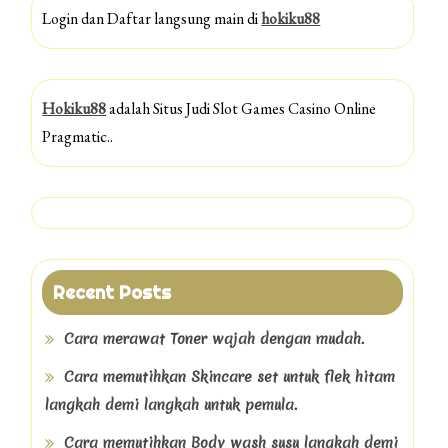
Login dan Daftar langsung main di
hokiku88
Hokiku88
adalah Situs Judi Slot Games Casino Online
Pragmatic..
Recent Posts
Cara merawat Toner wajah dengan mudah.
Cara memutihkan Skincare set untuk flek hitam
langkah demi langkah untuk pemula.
Cara memutihkan Body wash susu langkah demi