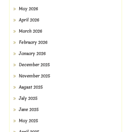
May 2026
April 2026
March 2026
February 2026
January 2026
December 2025
November 2025
August 2025
July 2025
June 2025
May 2025