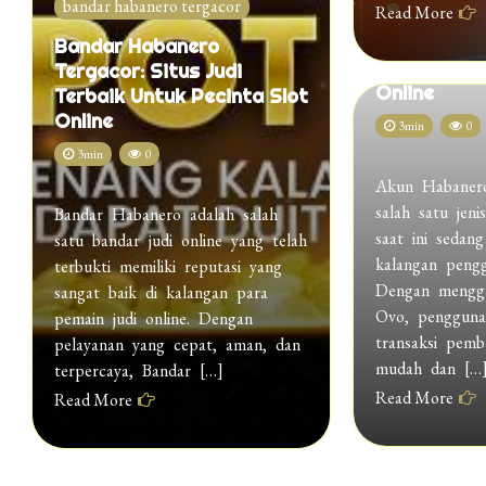
Akun habanero
bandar habanero tergacor
Read More
Akun Haban
Bandar Habanero
Solusi Pra
Tergacor: Situs Judi
Online
Terbaik Untuk Pecinta Slot
Online
3min
0
3min
0
Akun Habaner
salah satu jeni
Bandar Habanero adalah salah
saat ini sedan
satu bandar judi online yang telah
kalangan pengg
terbukti memiliki reputasi yang
Dengan menggu
sangat baik di kalangan para
Ovo, pengguna
pemain judi online. Dengan
transaksi pemb
pelayanan yang cepat, aman, dan
mudah dan […
terpercaya, Bandar […]
Read More
Read More