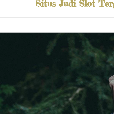
Situs Judi Slot Ter
Skip
to
content