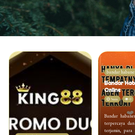
bandar habane
Bandar Hab
Online
3min
0
Bandar habane
terpercaya da
terjamin, par