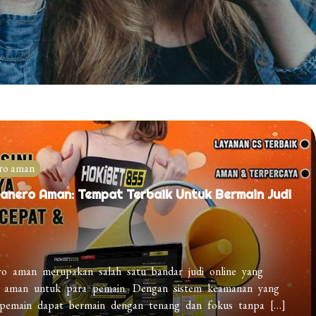
ro aman
anero Aman: Tempat Terbaik Untuk Bermain Judi
ro aman merupakan salah satu bandar judi online yang
n aman untuk para pemain. Dengan sistem keamanan yang
a pemain dapat bermain dengan tenang dan fokus tanpa […]