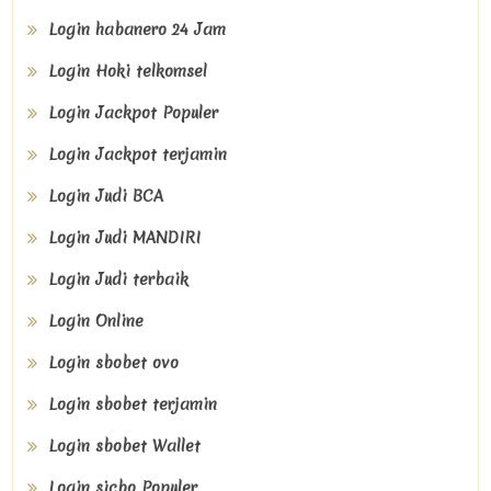
Login habanero 24 Jam
Login Hoki telkomsel
Login Jackpot Populer
Login Jackpot terjamin
Login Judi BCA
Login Judi MANDIRI
Login Judi terbaik
Login Online
Login sbobet ovo
Login sbobet terjamin
Login sbobet Wallet
Login sicbo Populer