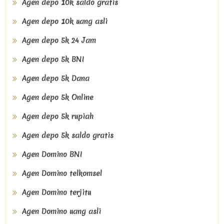
Agen depo 10k saldo gratis
Agen depo 10k uang asli
Agen depo 5k 24 Jam
Agen depo 5k BNI
Agen depo 5k Dana
Agen depo 5k Online
Agen depo 5k rupiah
Agen depo 5k saldo gratis
Agen Domino BNI
Agen Domino telkomsel
Agen Domino terjitu
Agen Domino uang asli