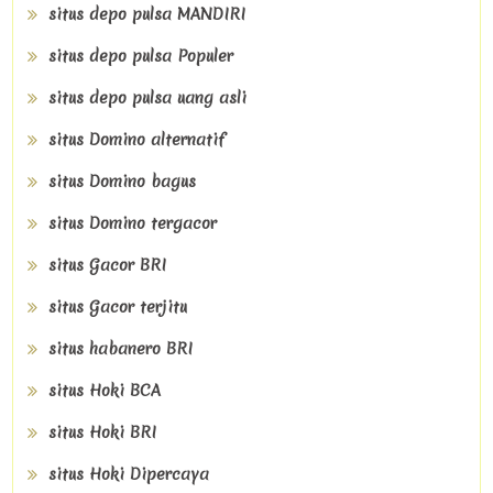
situs depo pulsa MANDIRI
situs depo pulsa Populer
situs depo pulsa uang asli
situs Domino alternatif
situs Domino bagus
situs Domino tergacor
situs Gacor BRI
situs Gacor terjitu
situs habanero BRI
situs Hoki BCA
situs Hoki BRI
situs Hoki Dipercaya