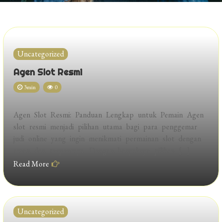
Uncategorized
Agen Slot Resmi
3min
0
Agen Slot Resmi: Panduan Lengkap untuk Pemain Agen
slot resmi menjadi pilihan utama bagi para penggemar
judi online yang ingin menikmati permainan slot dengan
aman dan terpercaya. Dengan banyaknya pilihan […]
Read More
Uncategorized