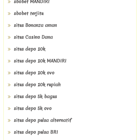
sbobet MANDIRI
sbobet terjitu
situs Bonanza aman
situs Casino Dana
situs depo 10k
situs depo 10k MANDIRI
situs depo 10k ovo
situs depo 10k rupiah
situs depo 5k bagus
situs depo 5k ovo
situs depo pulsa alternatif
situs depo pulsa BRI