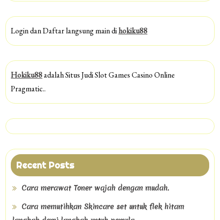
Login dan Daftar langsung main di
hokiku88
Hokiku88
adalah Situs Judi Slot Games Casino Online
Pragmatic..
Recent Posts
Cara merawat Toner wajah dengan mudah.
Cara memutihkan Skincare set untuk flek hitam