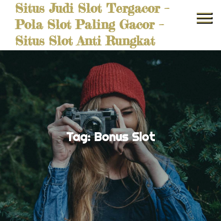
Situs Judi Slot Tergacor –
Skip
to
Pola Slot Paling Gacor –
content
Situs Slot Anti Rungkat
Tag:
Bonus Slot