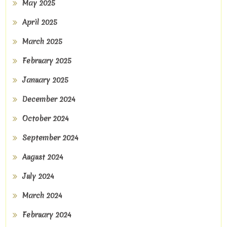
May 2025
April 2025
March 2025
February 2025
January 2025
December 2024
October 2024
September 2024
August 2024
July 2024
March 2024
February 2024