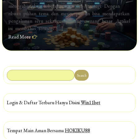
menggabungkan keberuntungan dan strategi. Dengan
ribuan pilihan tema dan mesin, pemain bisa mendapatkan
pengalaman seru sekaligus peluang menang besar. Artikel
ini membahas strategi […]
Read More
Search
Login & Daftar Terbaru Hanya Disini
Win11bet
Tempat Main Aman Bersama
HOKIKU88