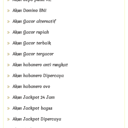
Akun Domino BNI
Akun Gacor alternatif
Akun Gacor rupiah
Akun Gacor terbaik
Akun Gacor tergacor
Akun habanero anti rungkat
Akun habanero Dipercaya
Akun habanero ovo
Akun Jackpot 24 Jam
Akun Jackpot bagus
Akun Jackpot Dipercaya