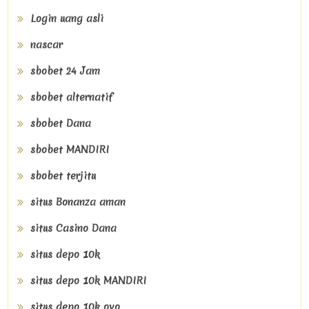
Login uang asli
nascar
sbobet 24 Jam
sbobet alternatif
sbobet Dana
sbobet MANDIRI
sbobet terjitu
situs Bonanza aman
situs Casino Dana
situs depo 10k
situs depo 10k MANDIRI
situs depo 10k ovo