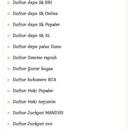
Daftar depo 5k BRI
Daftar depo 5k Online
Daftar depo 5k Populer
Daftar depo 5k XL
Daftar depo pulsa Dana
Daftar Domino rupiah
Daftar Gacor bagus
Daftar habanero BCA
Daftar Hoki Populer
Daftar Hoki terjamin
Daftar Jackpot MANDIRI
Daftar Jackpot ovo