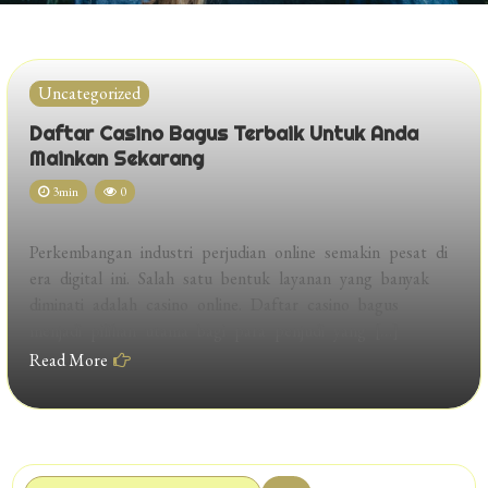
Uncategorized
Daftar Casino Bagus Terbaik Untuk Anda
Mainkan Sekarang
3min
0
Perkembangan industri perjudian online semakin pesat di
era digital ini. Salah satu bentuk layanan yang banyak
diminati adalah casino online. Daftar casino bagus
menjadi pilihan utama bagi para penjudi yang […]
Read More