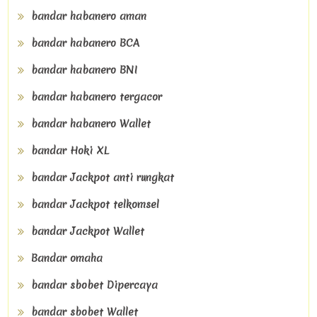
bandar habanero aman
bandar habanero BCA
bandar habanero BNI
bandar habanero tergacor
bandar habanero Wallet
bandar Hoki XL
bandar Jackpot anti rungkat
bandar Jackpot telkomsel
bandar Jackpot Wallet
Bandar omaha
bandar sbobet Dipercaya
bandar sbobet Wallet