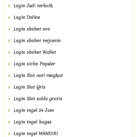
Login Judi terbaik
Login Online
Login sbobet ovo
Login sbobet terjamin
Login sbobet Wallet
Login sicbo Populer
Login Slot anti rungkat
Login Slot Qris
Login Slot saldo gratis
Login togel 24 Jam
Login togel bagus
Login togel MANDIRI