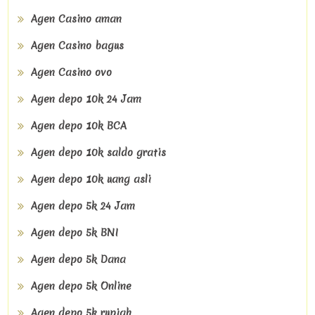
Agen Casino aman
Agen Casino bagus
Agen Casino ovo
Agen depo 10k 24 Jam
Agen depo 10k BCA
Agen depo 10k saldo gratis
Agen depo 10k uang asli
Agen depo 5k 24 Jam
Agen depo 5k BNI
Agen depo 5k Dana
Agen depo 5k Online
Agen depo 5k rupiah