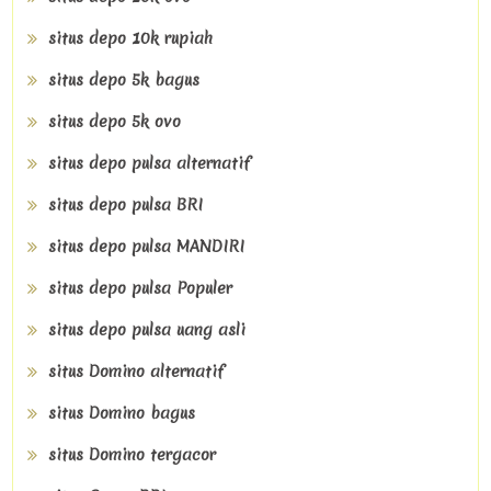
situs depo 10k rupiah
situs depo 5k bagus
situs depo 5k ovo
situs depo pulsa alternatif
situs depo pulsa BRI
situs depo pulsa MANDIRI
situs depo pulsa Populer
situs depo pulsa uang asli
situs Domino alternatif
situs Domino bagus
situs Domino tergacor