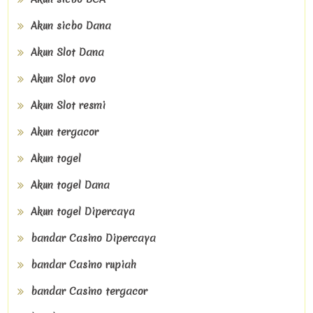
Akun sicbo Dana
Akun Slot Dana
Akun Slot ovo
Akun Slot resmi
Akun tergacor
Akun togel
Akun togel Dana
Akun togel Dipercaya
bandar Casino Dipercaya
bandar Casino rupiah
bandar Casino tergacor