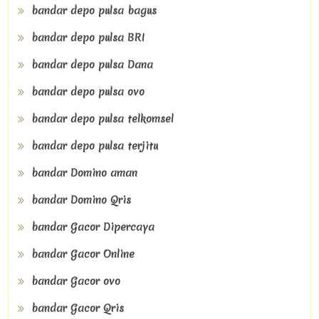
bandar depo pulsa bagus
bandar depo pulsa BRI
bandar depo pulsa Dana
bandar depo pulsa ovo
bandar depo pulsa telkomsel
bandar depo pulsa terjitu
bandar Domino aman
bandar Domino Qris
bandar Gacor Dipercaya
bandar Gacor Online
bandar Gacor ovo
bandar Gacor Qris