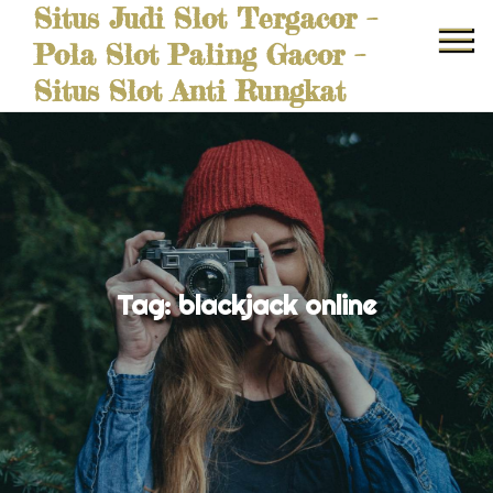
Situs Judi Slot Tergacor –
Skip
to
Pola Slot Paling Gacor –
content
Situs Slot Anti Rungkat
Tag:
blackjack online