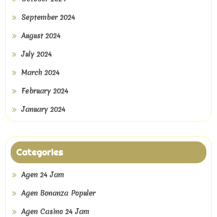
September 2024
August 2024
July 2024
March 2024
February 2024
January 2024
Categories
Agen 24 Jam
Agen Bonanza Populer
Agen Casino 24 Jam