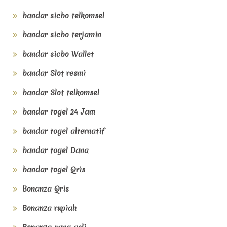
bandar sicbo telkomsel
bandar sicbo terjamin
bandar sicbo Wallet
bandar Slot resmi
bandar Slot telkomsel
bandar togel 24 Jam
bandar togel alternatif
bandar togel Dana
bandar togel Qris
Bonanza Qris
Bonanza rupiah