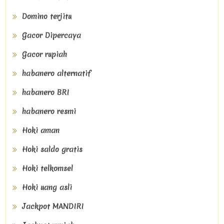
Domino terjitu
Gacor Dipercaya
Gacor rupiah
habanero alternatif
habanero BRI
habanero resmi
Hoki aman
Hoki saldo gratis
Hoki telkomsel
Hoki uang asli
Jackpot MANDIRI