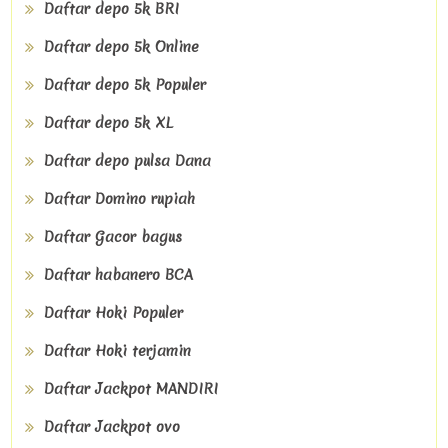
Daftar depo 5k BRI
Daftar depo 5k Online
Daftar depo 5k Populer
Daftar depo 5k XL
Daftar depo pulsa Dana
Daftar Domino rupiah
Daftar Gacor bagus
Daftar habanero BCA
Daftar Hoki Populer
Daftar Hoki terjamin
Daftar Jackpot MANDIRI
Daftar Jackpot ovo