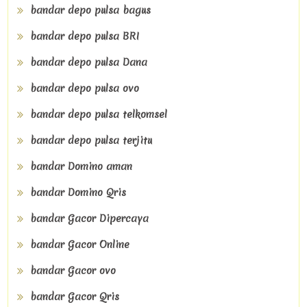
bandar depo pulsa bagus
bandar depo pulsa BRI
bandar depo pulsa Dana
bandar depo pulsa ovo
bandar depo pulsa telkomsel
bandar depo pulsa terjitu
bandar Domino aman
bandar Domino Qris
bandar Gacor Dipercaya
bandar Gacor Online
bandar Gacor ovo
bandar Gacor Qris