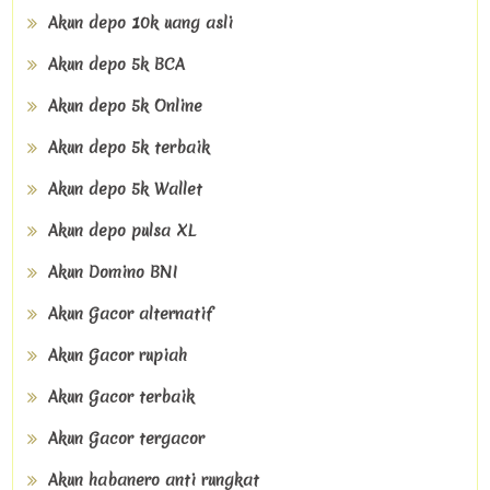
Akun depo 10k uang asli
Akun depo 5k BCA
Akun depo 5k Online
Akun depo 5k terbaik
Akun depo 5k Wallet
Akun depo pulsa XL
Akun Domino BNI
Akun Gacor alternatif
Akun Gacor rupiah
Akun Gacor terbaik
Akun Gacor tergacor
Akun habanero anti rungkat