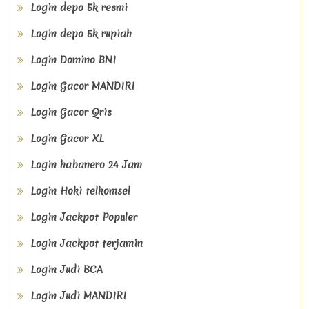
Login depo 5k resmi
Login depo 5k rupiah
Login Domino BNI
Login Gacor MANDIRI
Login Gacor Qris
Login Gacor XL
Login habanero 24 Jam
Login Hoki telkomsel
Login Jackpot Populer
Login Jackpot terjamin
Login Judi BCA
Login Judi MANDIRI