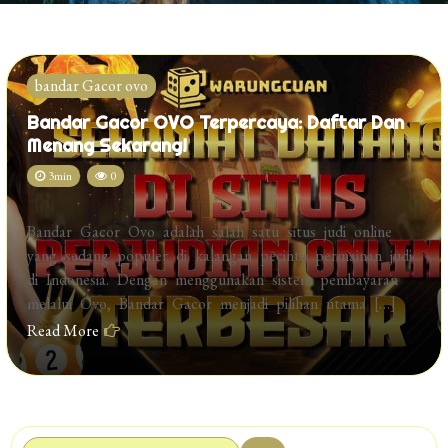
bandar Gacor ovo
Bandar Gacor OVO Terpercaya: Daftar Dan
Menang Sekarang!
3min
0
Bandar Gacor Ovo adalah salah satu situs judi online
yang sedang populer di kalangan pecinta permainan judi
di Indonesia. Dengan menggunakan sistem pembayaran
melalui Ovo, Bandar Gacor menjadi pilihan utama […]
Read More