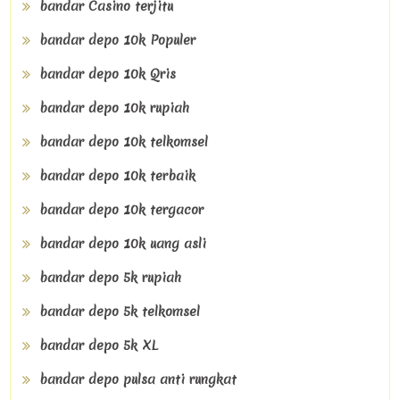
bandar Casino terjitu
bandar depo 10k Populer
bandar depo 10k Qris
bandar depo 10k rupiah
bandar depo 10k telkomsel
bandar depo 10k terbaik
bandar depo 10k tergacor
bandar depo 10k uang asli
bandar depo 5k rupiah
bandar depo 5k telkomsel
bandar depo 5k XL
bandar depo pulsa anti rungkat