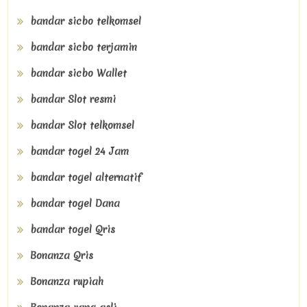
bandar sicbo telkomsel
bandar sicbo terjamin
bandar sicbo Wallet
bandar Slot resmi
bandar Slot telkomsel
bandar togel 24 Jam
bandar togel alternatif
bandar togel Dana
bandar togel Qris
Bonanza Qris
Bonanza rupiah