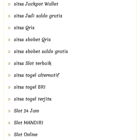
situs Jackpot Wallet
situs Judi saldo gratis
situs Qris
situs sbobet Qris
situs sbobet saldo gratis
situs Slot terbaik
situs togel alternatif
situs togel BRI
situs togel terjitu
Slot 24 Jam
Slot MANDIRI
Slot Online