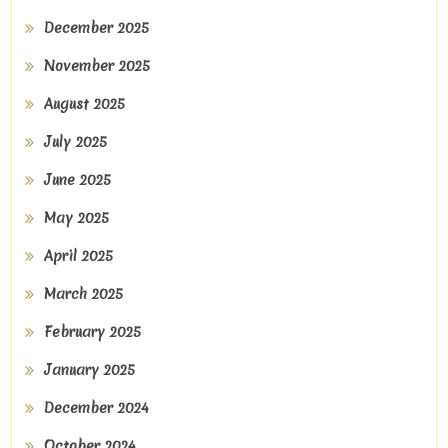
December 2025
November 2025
August 2025
July 2025
June 2025
May 2025
April 2025
March 2025
February 2025
January 2025
December 2024
October 2024