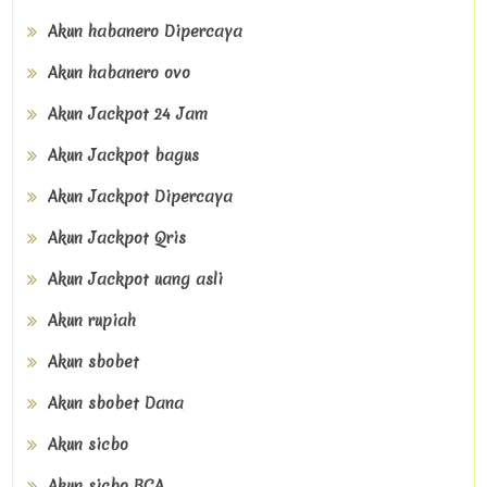
Akun habanero Dipercaya
Akun habanero ovo
Akun Jackpot 24 Jam
Akun Jackpot bagus
Akun Jackpot Dipercaya
Akun Jackpot Qris
Akun Jackpot uang asli
Akun rupiah
Akun sbobet
Akun sbobet Dana
Akun sicbo
Akun sicbo BCA