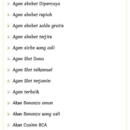
Agen sbobet Dipercaya
Agen sbobet rupiah
Agen sbobet saldo gratis
Agen sbobet terjitu
Agen sicbo uang asli
Agen Slot Dana
Agen Slot telkomsel
Agen Slot terjamin
Agen terbaik
Akun Bonanza aman
Akun Bonanza uang asli
Akun Casino BCA