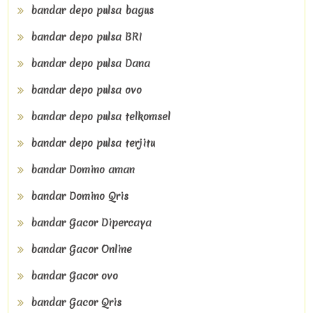
bandar depo pulsa bagus
bandar depo pulsa BRI
bandar depo pulsa Dana
bandar depo pulsa ovo
bandar depo pulsa telkomsel
bandar depo pulsa terjitu
bandar Domino aman
bandar Domino Qris
bandar Gacor Dipercaya
bandar Gacor Online
bandar Gacor ovo
bandar Gacor Qris