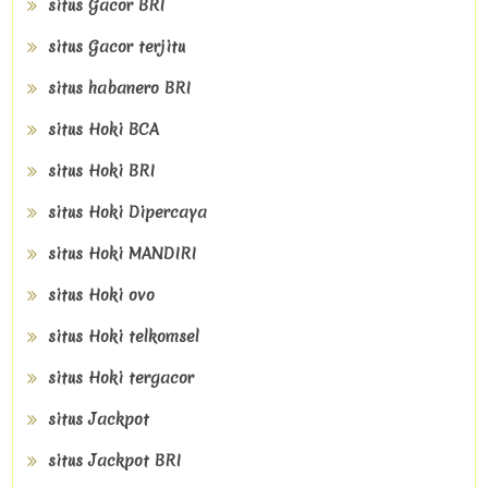
situs Gacor BRI
situs Gacor terjitu
situs habanero BRI
situs Hoki BCA
situs Hoki BRI
situs Hoki Dipercaya
situs Hoki MANDIRI
situs Hoki ovo
situs Hoki telkomsel
situs Hoki tergacor
situs Jackpot
situs Jackpot BRI