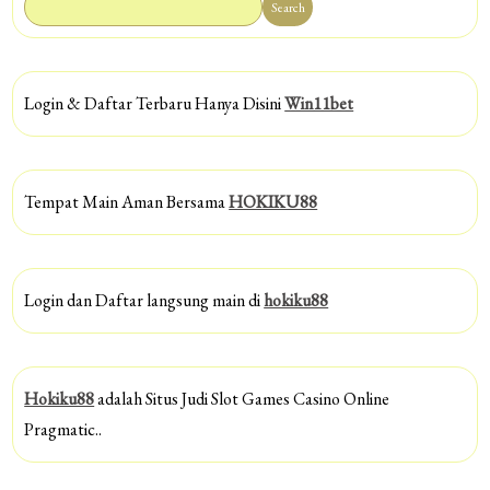
Search
Login & Daftar Terbaru Hanya Disini
Win11bet
Tempat Main Aman Bersama
HOKIKU88
Login dan Daftar langsung main di
hokiku88
Hokiku88
adalah Situs Judi Slot Games Casino Online
Pragmatic..