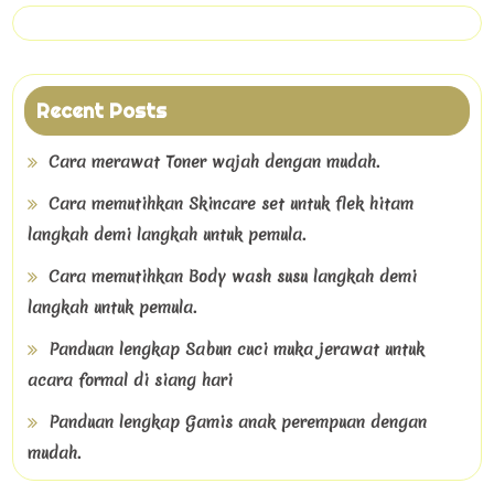
Recent Posts
Cara merawat Toner wajah dengan mudah.
Cara memutihkan Skincare set untuk flek hitam
langkah demi langkah untuk pemula.
Cara memutihkan Body wash susu langkah demi
langkah untuk pemula.
Panduan lengkap Sabun cuci muka jerawat untuk
acara formal di siang hari
Panduan lengkap Gamis anak perempuan dengan
mudah.