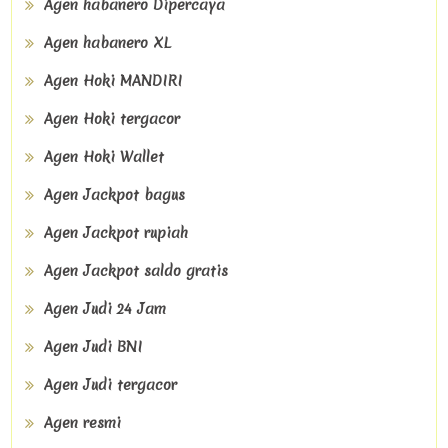
Agen habanero Dipercaya
Agen habanero XL
Agen Hoki MANDIRI
Agen Hoki tergacor
Agen Hoki Wallet
Agen Jackpot bagus
Agen Jackpot rupiah
Agen Jackpot saldo gratis
Agen Judi 24 Jam
Agen Judi BNI
Agen Judi tergacor
Agen resmi