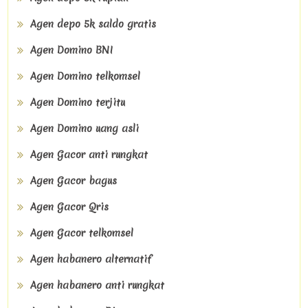
Agen depo 5k saldo gratis
Agen Domino BNI
Agen Domino telkomsel
Agen Domino terjitu
Agen Domino uang asli
Agen Gacor anti rungkat
Agen Gacor bagus
Agen Gacor Qris
Agen Gacor telkomsel
Agen habanero alternatif
Agen habanero anti rungkat