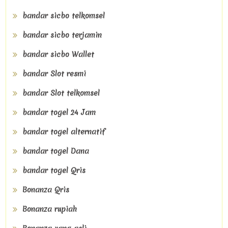
bandar sicbo telkomsel
bandar sicbo terjamin
bandar sicbo Wallet
bandar Slot resmi
bandar Slot telkomsel
bandar togel 24 Jam
bandar togel alternatif
bandar togel Dana
bandar togel Qris
Bonanza Qris
Bonanza rupiah