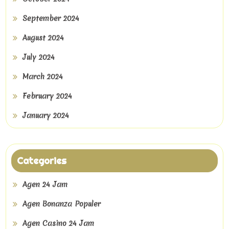
September 2024
August 2024
July 2024
March 2024
February 2024
January 2024
Categories
Agen 24 Jam
Agen Bonanza Populer
Agen Casino 24 Jam