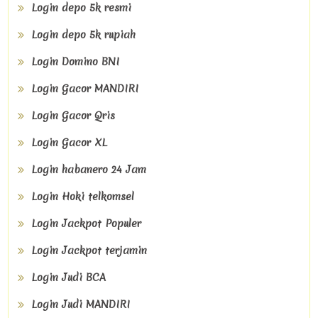
Login depo 5k resmi
Login depo 5k rupiah
Login Domino BNI
Login Gacor MANDIRI
Login Gacor Qris
Login Gacor XL
Login habanero 24 Jam
Login Hoki telkomsel
Login Jackpot Populer
Login Jackpot terjamin
Login Judi BCA
Login Judi MANDIRI