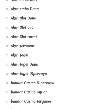
Akun sicbo Dana
Akun Slot Dana
Akun Slot ovo
Akun Slot resmi
Akun tergacor
Akun togel
Akun togel Dana
Akun togel Dipercaya
bandar Casino Dipercaya
bandar Casino rupiah
bandar Casino tergacor