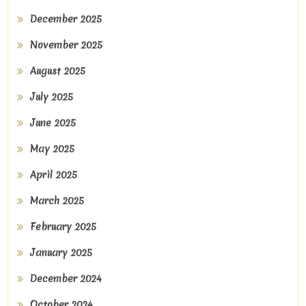
December 2025
November 2025
August 2025
July 2025
June 2025
May 2025
April 2025
March 2025
February 2025
January 2025
December 2024
October 2024