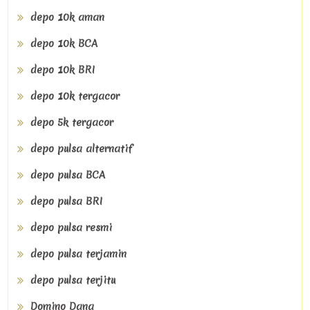
depo 10k aman
depo 10k BCA
depo 10k BRI
depo 10k tergacor
depo 5k tergacor
depo pulsa alternatif
depo pulsa BCA
depo pulsa BRI
depo pulsa resmi
depo pulsa terjamin
depo pulsa terjitu
Domino Dana