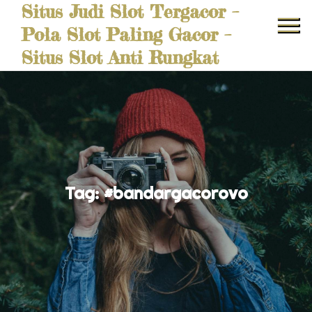
Situs Judi Slot Tergacor –
Skip
to
Pola Slot Paling Gacor –
content
Situs Slot Anti Rungkat
Tag:
#bandargacorovo