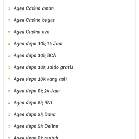
Agen Casino aman
Agen Casino bagus
Agen Casino ovo
Agen depo 10k 24 Jam
Agen depo 10k BCA
Agen depo 10k saldo gratis
Agen depo 10k uang asli
Agen depo 5k 24 Jam
Agen depo 5k BNI
Agen depo 5k Dana
Agen depo 5k Online
Agen depo 5k rupiah