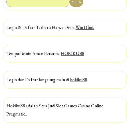
Search
Login & Daftar Terbaru Hanya Disini
Win11bet
Tempat Main Aman Bersama
HOKIKU88
Login dan Daftar langsung main di
hokiku88
Hokiku88
adalah Situs Judi Slot Games Casino Online
Pragmatic..