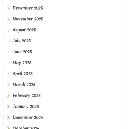
December 2025
November 2025
August 2025
July 2025
June 2025
May 2025
April 2025
March 2025
February 2025
January 2025
December 2024
October 2024