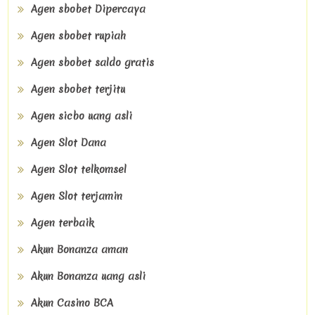
Agen sbobet Dipercaya
Agen sbobet rupiah
Agen sbobet saldo gratis
Agen sbobet terjitu
Agen sicbo uang asli
Agen Slot Dana
Agen Slot telkomsel
Agen Slot terjamin
Agen terbaik
Akun Bonanza aman
Akun Bonanza uang asli
Akun Casino BCA