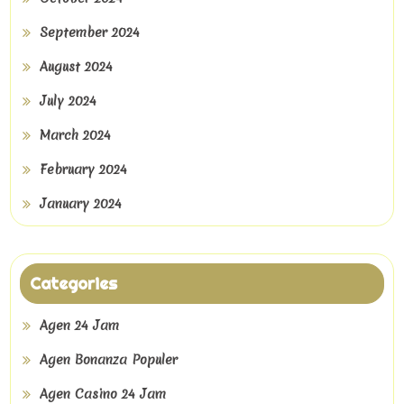
September 2024
August 2024
July 2024
March 2024
February 2024
January 2024
Categories
Agen 24 Jam
Agen Bonanza Populer
Agen Casino 24 Jam