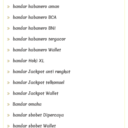
bandar habanero aman
bandar habanero BCA
bandar habanero BNI
bandar habanero tergacor
bandar habanero Wallet
bandar Hoki XL
bandar Jackpot anti rungkat
bandar Jackpot telkomsel
bandar Jackpot Wallet
Bandar omaha
bandar sbobet Dipercaya
bandar sbobet Wallet