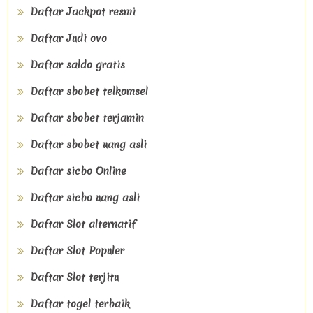
Daftar Jackpot resmi
Daftar Judi ovo
Daftar saldo gratis
Daftar sbobet telkomsel
Daftar sbobet terjamin
Daftar sbobet uang asli
Daftar sicbo Online
Daftar sicbo uang asli
Daftar Slot alternatif
Daftar Slot Populer
Daftar Slot terjitu
Daftar togel terbaik