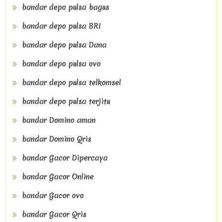
bandar depo pulsa bagus
bandar depo pulsa BRI
bandar depo pulsa Dana
bandar depo pulsa ovo
bandar depo pulsa telkomsel
bandar depo pulsa terjitu
bandar Domino aman
bandar Domino Qris
bandar Gacor Dipercaya
bandar Gacor Online
bandar Gacor ovo
bandar Gacor Qris