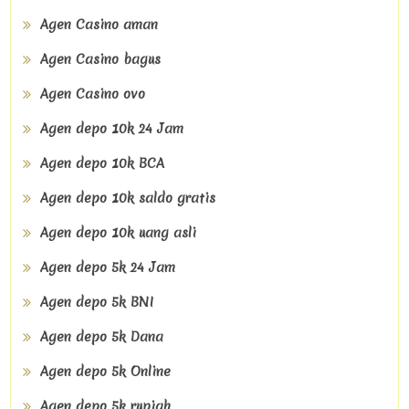
Agen Casino aman
Agen Casino bagus
Agen Casino ovo
Agen depo 10k 24 Jam
Agen depo 10k BCA
Agen depo 10k saldo gratis
Agen depo 10k uang asli
Agen depo 5k 24 Jam
Agen depo 5k BNI
Agen depo 5k Dana
Agen depo 5k Online
Agen depo 5k rupiah