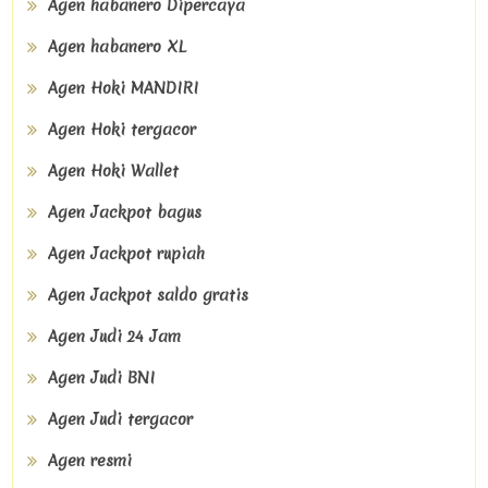
Agen habanero Dipercaya
Agen habanero XL
Agen Hoki MANDIRI
Agen Hoki tergacor
Agen Hoki Wallet
Agen Jackpot bagus
Agen Jackpot rupiah
Agen Jackpot saldo gratis
Agen Judi 24 Jam
Agen Judi BNI
Agen Judi tergacor
Agen resmi