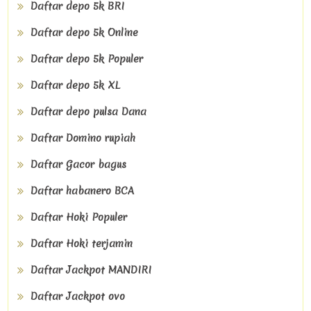
Daftar depo 5k BRI
Daftar depo 5k Online
Daftar depo 5k Populer
Daftar depo 5k XL
Daftar depo pulsa Dana
Daftar Domino rupiah
Daftar Gacor bagus
Daftar habanero BCA
Daftar Hoki Populer
Daftar Hoki terjamin
Daftar Jackpot MANDIRI
Daftar Jackpot ovo