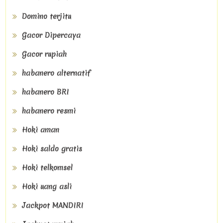
Domino terjitu
Gacor Dipercaya
Gacor rupiah
habanero alternatif
habanero BRI
habanero resmi
Hoki aman
Hoki saldo gratis
Hoki telkomsel
Hoki uang asli
Jackpot MANDIRI