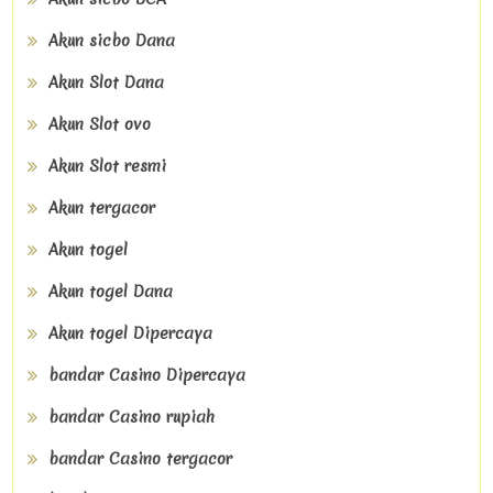
Akun sicbo Dana
Akun Slot Dana
Akun Slot ovo
Akun Slot resmi
Akun tergacor
Akun togel
Akun togel Dana
Akun togel Dipercaya
bandar Casino Dipercaya
bandar Casino rupiah
bandar Casino tergacor