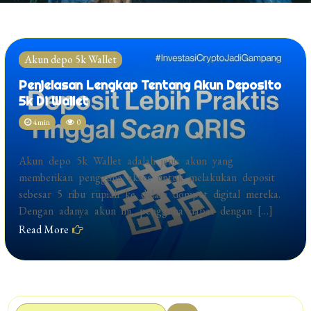
Akun depo 5k Wallet
Penjelasan Lengkap Tentang Akun Deposito
5k Di Wallet
4min
0
Akun depo 5k Wallet adalah jenis akun yang
memberikan pengguna akses untuk melakukan deposit
sebesar 5 ribu rupiah ke dalam dompet digital mereka.
Dengan adanya akun ini, pengguna dapat dengan […]
Read More