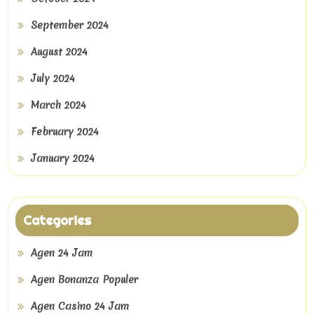
September 2024
August 2024
July 2024
March 2024
February 2024
January 2024
Categories
Agen 24 Jam
Agen Bonanza Populer
Agen Casino 24 Jam