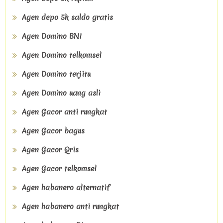
Agen depo 5k saldo gratis
Agen Domino BNI
Agen Domino telkomsel
Agen Domino terjitu
Agen Domino uang asli
Agen Gacor anti rungkat
Agen Gacor bagus
Agen Gacor Qris
Agen Gacor telkomsel
Agen habanero alternatif
Agen habanero anti rungkat