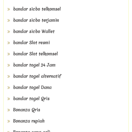
bandar sicbo telkomsel
bandar sicbo terjamin
bandar sicbo Wallet
bandar Slot resmi
bandar Slot telkomsel
bandar togel 24 Jam
bandar togel alternatif
bandar togel Dana
bandar togel Qris
Bonanza Qris
Bonanza rupiah