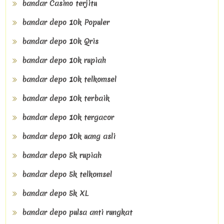
bandar Casino terjitu
bandar depo 10k Populer
bandar depo 10k Qris
bandar depo 10k rupiah
bandar depo 10k telkomsel
bandar depo 10k terbaik
bandar depo 10k tergacor
bandar depo 10k uang asli
bandar depo 5k rupiah
bandar depo 5k telkomsel
bandar depo 5k XL
bandar depo pulsa anti rungkat