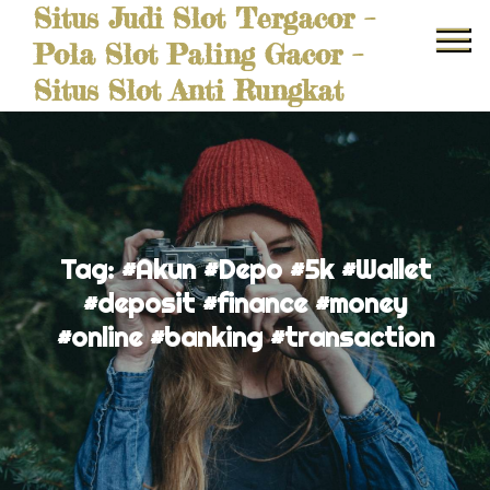
Situs Judi Slot Tergacor –
Skip
to
Pola Slot Paling Gacor –
content
Situs Slot Anti Rungkat
Tag:
#Akun #Depo #5k #Wallet
#deposit #finance #money
#online #banking #transaction