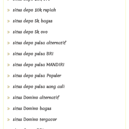
situs depo 10k rupiah
situs depo 5k bagus
situs depo 5k ovo
situs depo pulsa alternatif
situs depo pulsa BRI
situs depo pulsa MANDIRI
situs depo pulsa Populer
situs depo pulsa uang asli
situs Domino alternatif
situs Domino bagus
situs Domino tergacor