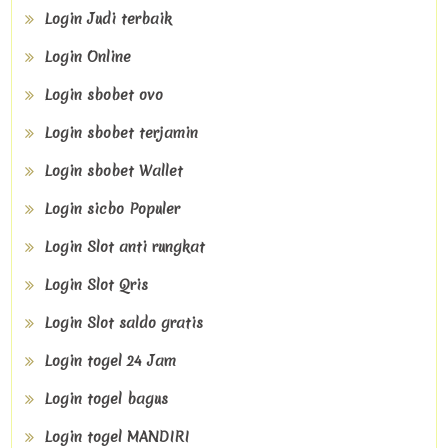
Login Judi terbaik
Login Online
Login sbobet ovo
Login sbobet terjamin
Login sbobet Wallet
Login sicbo Populer
Login Slot anti rungkat
Login Slot Qris
Login Slot saldo gratis
Login togel 24 Jam
Login togel bagus
Login togel MANDIRI