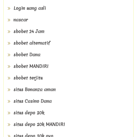
Login uang asli
nascar
sbobet 24 Jam
sbobet alternatif
sbobet Dana
sbobet MANDIRI
sbobet terjitu
situs Bonanza aman
situs Casino Dana
situs depo 10k
situs depo 10k MANDIRI
situs depo 10k ovo