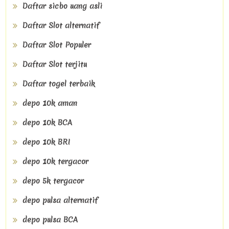
Daftar sicbo uang asli
Daftar Slot alternatif
Daftar Slot Populer
Daftar Slot terjitu
Daftar togel terbaik
depo 10k aman
depo 10k BCA
depo 10k BRI
depo 10k tergacor
depo 5k tergacor
depo pulsa alternatif
depo pulsa BCA