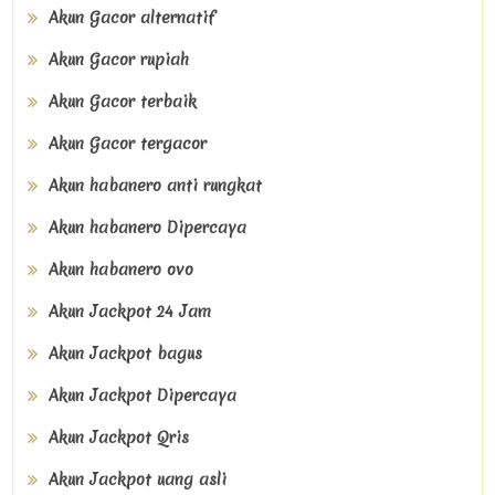
Akun Gacor alternatif
Akun Gacor rupiah
Akun Gacor terbaik
Akun Gacor tergacor
Akun habanero anti rungkat
Akun habanero Dipercaya
Akun habanero ovo
Akun Jackpot 24 Jam
Akun Jackpot bagus
Akun Jackpot Dipercaya
Akun Jackpot Qris
Akun Jackpot uang asli