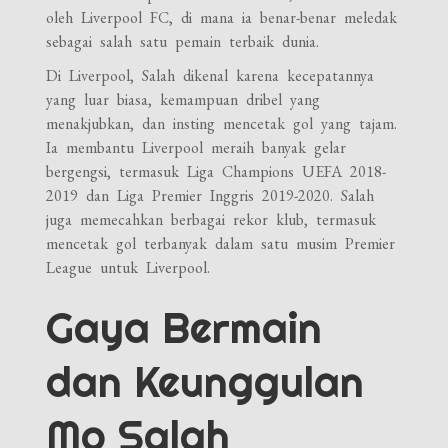
oleh Liverpool FC, di mana ia benar-benar meledak
sebagai salah satu pemain terbaik dunia.
Di Liverpool, Salah dikenal karena kecepatannya
yang luar biasa, kemampuan dribel yang
menakjubkan, dan insting mencetak gol yang tajam.
Ia membantu Liverpool meraih banyak gelar
bergengsi, termasuk Liga Champions UEFA 2018-
2019 dan Liga Premier Inggris 2019-2020. Salah
juga memecahkan berbagai rekor klub, termasuk
mencetak gol terbanyak dalam satu musim Premier
League untuk Liverpool.
Gaya Bermain
dan Keunggulan
Mo Salah