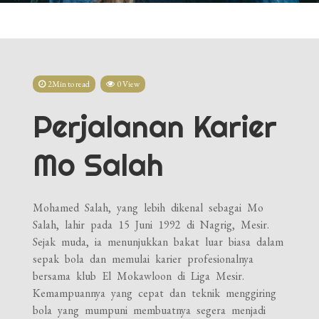
2Min to read
0 View
Perjalanan Karier
Mo Salah
Mohamed Salah, yang lebih dikenal sebagai Mo
Salah, lahir pada 15 Juni 1992 di Nagrig, Mesir.
Sejak muda, ia menunjukkan bakat luar biasa dalam
sepak bola dan memulai karier profesionalnya
bersama klub El Mokawloon di Liga Mesir.
Kemampuannya yang cepat dan teknik menggiring
bola yang mumpuni membuatnya segera menjadi