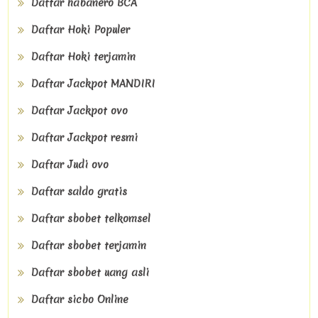
Daftar habanero BCA
Daftar Hoki Populer
Daftar Hoki terjamin
Daftar Jackpot MANDIRI
Daftar Jackpot ovo
Daftar Jackpot resmi
Daftar Judi ovo
Daftar saldo gratis
Daftar sbobet telkomsel
Daftar sbobet terjamin
Daftar sbobet uang asli
Daftar sicbo Online