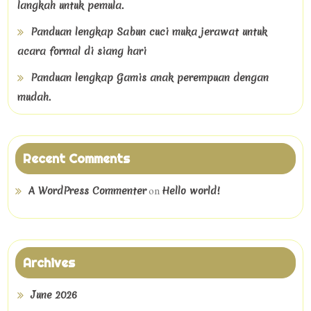
langkah untuk pemula.
Panduan lengkap Sabun cuci muka jerawat untuk
acara formal di siang hari
Panduan lengkap Gamis anak perempuan dengan
mudah.
Recent Comments
on
A WordPress Commenter
Hello world!
Archives
June 2026