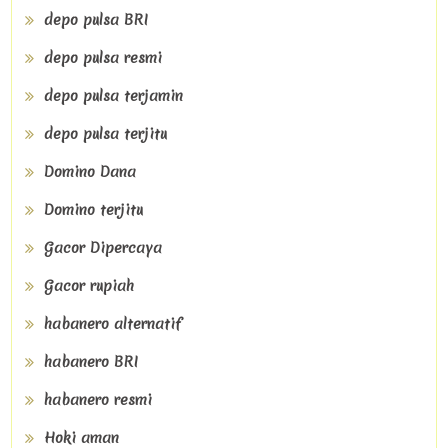
depo pulsa BRI
depo pulsa resmi
depo pulsa terjamin
depo pulsa terjitu
Domino Dana
Domino terjitu
Gacor Dipercaya
Gacor rupiah
habanero alternatif
habanero BRI
habanero resmi
Hoki aman