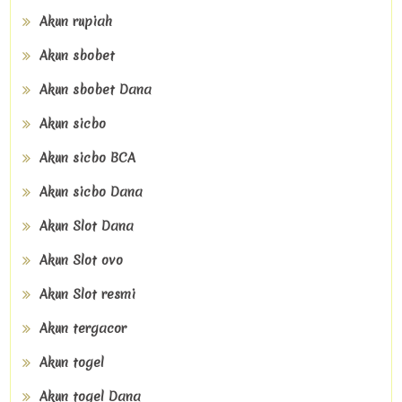
Akun rupiah
Akun sbobet
Akun sbobet Dana
Akun sicbo
Akun sicbo BCA
Akun sicbo Dana
Akun Slot Dana
Akun Slot ovo
Akun Slot resmi
Akun tergacor
Akun togel
Akun togel Dana