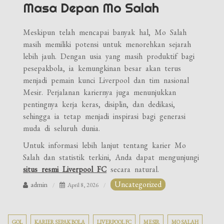
Masa Depan Mo Salah
Meskipun telah mencapai banyak hal, Mo Salah
masih memiliki potensi untuk menorehkan sejarah
lebih jauh. Dengan usia yang masih produktif bagi
pesepakbola, ia kemungkinan besar akan terus
menjadi pemain kunci Liverpool dan tim nasional
Mesir. Perjalanan kariernya juga menunjukkan
pentingnya kerja keras, disiplin, dan dedikasi,
sehingga ia tetap menjadi inspirasi bagi generasi
muda di seluruh dunia.
Untuk informasi lebih lanjut tentang karier Mo
Salah dan statistik terkini, Anda dapat mengunjungi
situs resmi Liverpool FC
secara natural.
Uncategorized
admin
April 8, 2026
GOL
KARIER SEPAK BOLA
LIVERPOOL FC
MESIR
MO SALAH