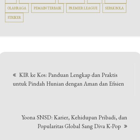
OLAHRAGA
PEMAIN TERBAIK
PREMIER LEAGUE
SEPAK BOLA
STRIKER
Post
KIR ke Kos: Panduan Lengkap dan Praktis
navigation
untuk Pindah Hunian dengan Aman dan Efisien
Yoona SNSD: Karier, Kehidupan Pribadi, dan
Popularitas Global Sang Diva K-Pop