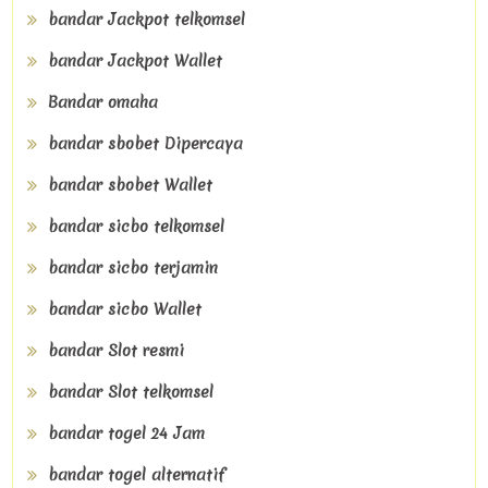
bandar Jackpot telkomsel
bandar Jackpot Wallet
Bandar omaha
bandar sbobet Dipercaya
bandar sbobet Wallet
bandar sicbo telkomsel
bandar sicbo terjamin
bandar sicbo Wallet
bandar Slot resmi
bandar Slot telkomsel
bandar togel 24 Jam
bandar togel alternatif