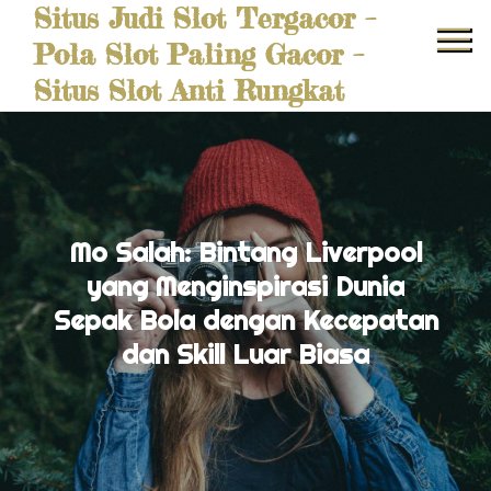
Situs Judi Slot Tergacor –
Skip
to
Pola Slot Paling Gacor –
content
Situs Slot Anti Rungkat
Mo Salah: Bintang Liverpool
yang Menginspirasi Dunia
Sepak Bola dengan Kecepatan
dan Skill Luar Biasa