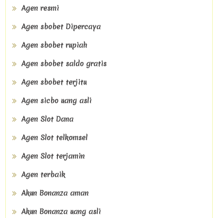
Agen resmi
Agen sbobet Dipercaya
Agen sbobet rupiah
Agen sbobet saldo gratis
Agen sbobet terjitu
Agen sicbo uang asli
Agen Slot Dana
Agen Slot telkomsel
Agen Slot terjamin
Agen terbaik
Akun Bonanza aman
Akun Bonanza uang asli