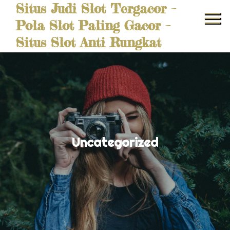
Situs Judi Slot Tergacor –
Skip
to
Pola Slot Paling Gacor –
content
Situs Slot Anti Rungkat
Uncategorized