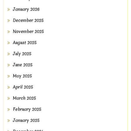
January 2026
December 2025
November 2025
August 2025
July 2025
June 2025
May 2025
April 2025
March 2025
February 2025
January 2025