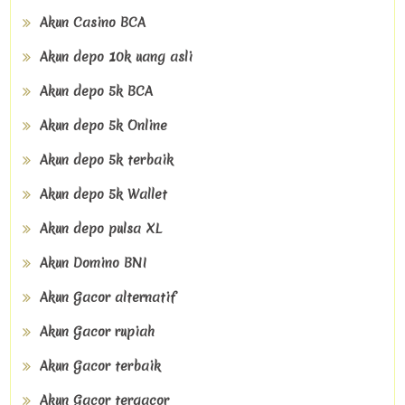
Akun Casino BCA
Akun depo 10k uang asli
Akun depo 5k BCA
Akun depo 5k Online
Akun depo 5k terbaik
Akun depo 5k Wallet
Akun depo pulsa XL
Akun Domino BNI
Akun Gacor alternatif
Akun Gacor rupiah
Akun Gacor terbaik
Akun Gacor tergacor