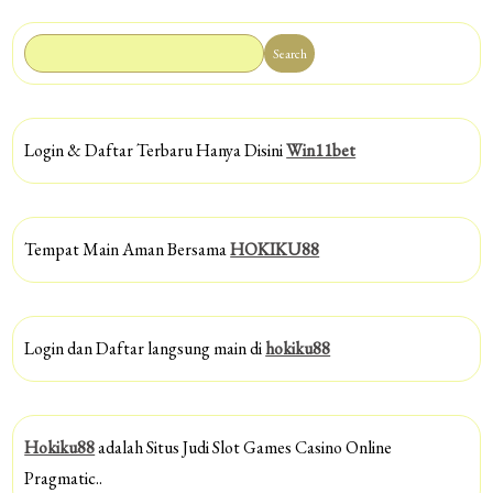
pagination
Search
Login & Daftar Terbaru Hanya Disini
Win11bet
Tempat Main Aman Bersama
HOKIKU88
Login dan Daftar langsung main di
hokiku88
Hokiku88
adalah Situs Judi Slot Games Casino Online
Pragmatic..