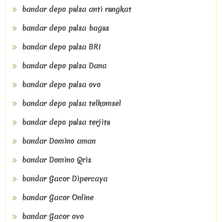
bandar depo pulsa anti rungkat
bandar depo pulsa bagus
bandar depo pulsa BRI
bandar depo pulsa Dana
bandar depo pulsa ovo
bandar depo pulsa telkomsel
bandar depo pulsa terjitu
bandar Domino aman
bandar Domino Qris
bandar Gacor Dipercaya
bandar Gacor Online
bandar Gacor ovo