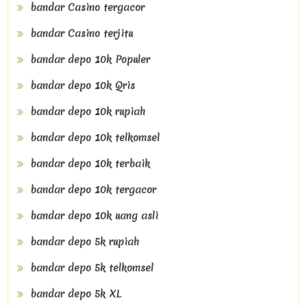
bandar Casino tergacor
bandar Casino terjitu
bandar depo 10k Populer
bandar depo 10k Qris
bandar depo 10k rupiah
bandar depo 10k telkomsel
bandar depo 10k terbaik
bandar depo 10k tergacor
bandar depo 10k uang asli
bandar depo 5k rupiah
bandar depo 5k telkomsel
bandar depo 5k XL