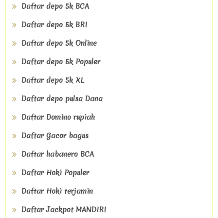
Daftar depo 5k BCA
Daftar depo 5k BRI
Daftar depo 5k Online
Daftar depo 5k Populer
Daftar depo 5k XL
Daftar depo pulsa Dana
Daftar Domino rupiah
Daftar Gacor bagus
Daftar habanero BCA
Daftar Hoki Populer
Daftar Hoki terjamin
Daftar Jackpot MANDIRI