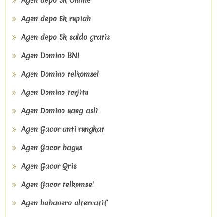
Agen depo 5k Online
Agen depo 5k rupiah
Agen depo 5k saldo gratis
Agen Domino BNI
Agen Domino telkomsel
Agen Domino terjitu
Agen Domino uang asli
Agen Gacor anti rungkat
Agen Gacor bagus
Agen Gacor Qris
Agen Gacor telkomsel
Agen habanero alternatif