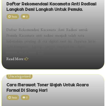
Daftar Rekomendasi Kacamata Anti Radiasi
Langkah Demi Langkah Untuk Pemula.
3min
0
Daftar Rekomendasi Kacamata Anti Radiasi untuk
Pemula Kacamata anti radiasi menjadi salah satu
kebutuhan penting di era digital saat ini. Paparan layar
dari komputer, laptop, hingga smartphone dapat
memancarkan sinar […]
Read More
Uncategorized
Cara Merawat Toner Wajah Untuk Acara
Formal Di Siang Hari
3min
0