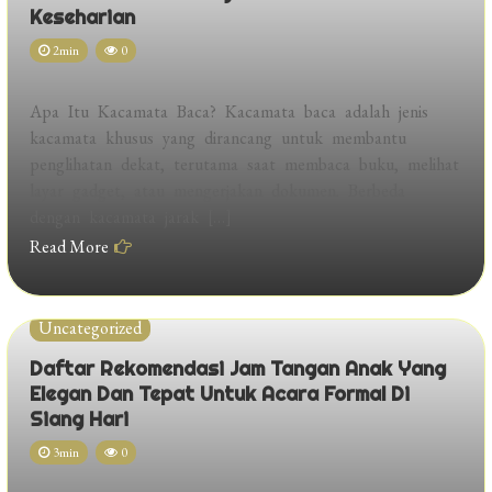
Keseharian
2min
0
Apa Itu Kacamata Baca? Kacamata baca adalah jenis
kacamata khusus yang dirancang untuk membantu
penglihatan dekat, terutama saat membaca buku, melihat
layar gadget, atau mengerjakan dokumen. Berbeda
dengan kacamata jarak […]
Read More
Uncategorized
Daftar Rekomendasi Jam Tangan Anak Yang
Elegan Dan Tepat Untuk Acara Formal Di
Siang Hari
3min
0