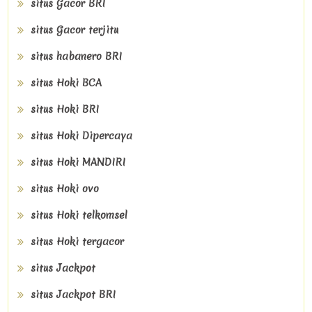
situs Gacor BRI
situs Gacor terjitu
situs habanero BRI
situs Hoki BCA
situs Hoki BRI
situs Hoki Dipercaya
situs Hoki MANDIRI
situs Hoki ovo
situs Hoki telkomsel
situs Hoki tergacor
situs Jackpot
situs Jackpot BRI