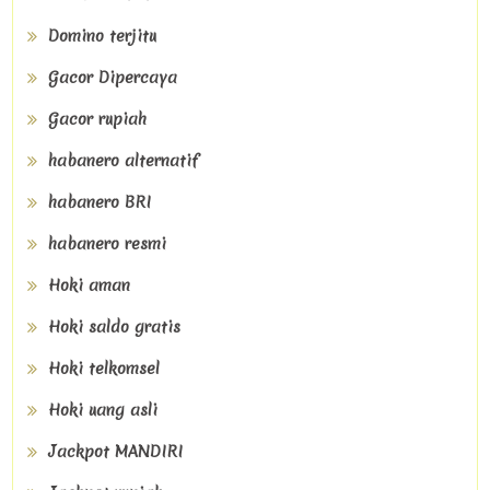
Domino terjitu
Gacor Dipercaya
Gacor rupiah
habanero alternatif
habanero BRI
habanero resmi
Hoki aman
Hoki saldo gratis
Hoki telkomsel
Hoki uang asli
Jackpot MANDIRI