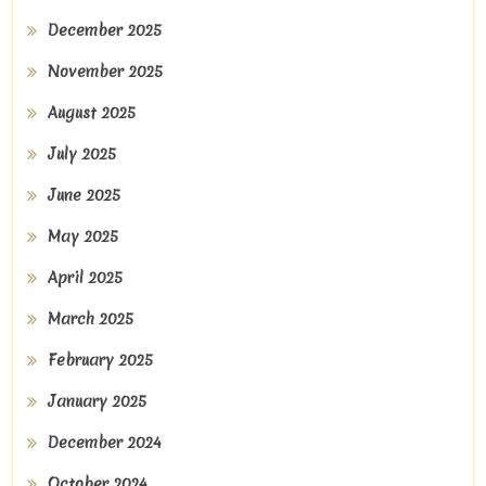
December 2025
November 2025
August 2025
July 2025
June 2025
May 2025
April 2025
March 2025
February 2025
January 2025
December 2024
October 2024