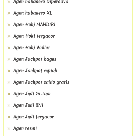
Agen habanero Dipercaya
Agen habanero XL
Agen Hoki MANDIRI
Agen Hoki tergacor
Agen Hoki Wallet
Agen Jackpot bagus
Agen Jackpot rupiah
Agen Jackpot saldo gratis
Agen Judi 24 Jam
Agen Judi BNI
Agen Judi tergacor
Agen resmi