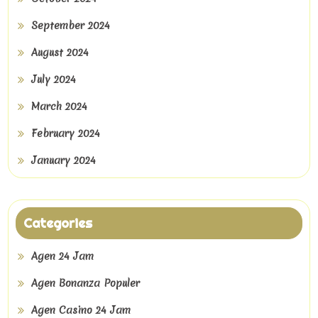
September 2024
August 2024
July 2024
March 2024
February 2024
January 2024
Categories
Agen 24 Jam
Agen Bonanza Populer
Agen Casino 24 Jam