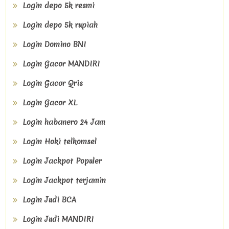
Login depo 5k resmi
Login depo 5k rupiah
Login Domino BNI
Login Gacor MANDIRI
Login Gacor Qris
Login Gacor XL
Login habanero 24 Jam
Login Hoki telkomsel
Login Jackpot Populer
Login Jackpot terjamin
Login Judi BCA
Login Judi MANDIRI