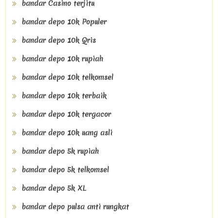
bandar Casino terjitu
bandar depo 10k Populer
bandar depo 10k Qris
bandar depo 10k rupiah
bandar depo 10k telkomsel
bandar depo 10k terbaik
bandar depo 10k tergacor
bandar depo 10k uang asli
bandar depo 5k rupiah
bandar depo 5k telkomsel
bandar depo 5k XL
bandar depo pulsa anti rungkat