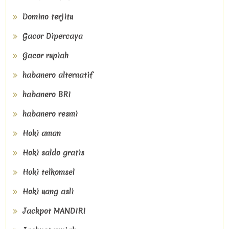
Domino terjitu
Gacor Dipercaya
Gacor rupiah
habanero alternatif
habanero BRI
habanero resmi
Hoki aman
Hoki saldo gratis
Hoki telkomsel
Hoki uang asli
Jackpot MANDIRI