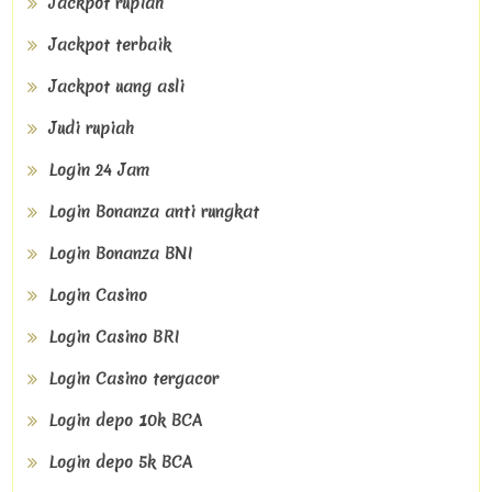
Jackpot rupiah
Jackpot terbaik
Jackpot uang asli
Judi rupiah
Login 24 Jam
Login Bonanza anti rungkat
Login Bonanza BNI
Login Casino
Login Casino BRI
Login Casino tergacor
Login depo 10k BCA
Login depo 5k BCA