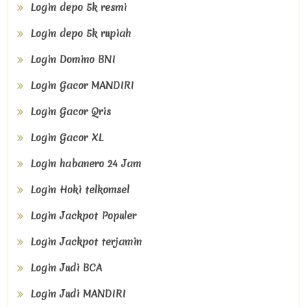
Login depo 5k resmi
Login depo 5k rupiah
Login Domino BNI
Login Gacor MANDIRI
Login Gacor Qris
Login Gacor XL
Login habanero 24 Jam
Login Hoki telkomsel
Login Jackpot Populer
Login Jackpot terjamin
Login Judi BCA
Login Judi MANDIRI