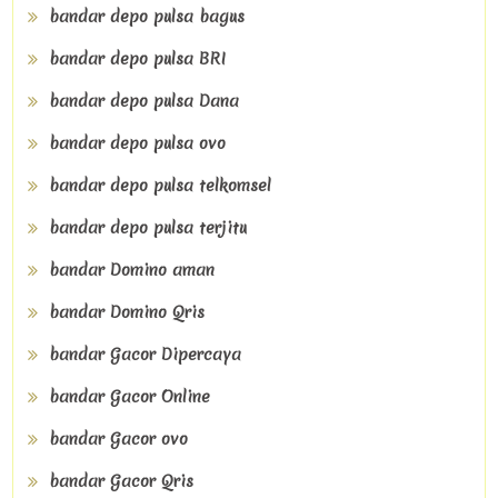
bandar depo pulsa bagus
bandar depo pulsa BRI
bandar depo pulsa Dana
bandar depo pulsa ovo
bandar depo pulsa telkomsel
bandar depo pulsa terjitu
bandar Domino aman
bandar Domino Qris
bandar Gacor Dipercaya
bandar Gacor Online
bandar Gacor ovo
bandar Gacor Qris