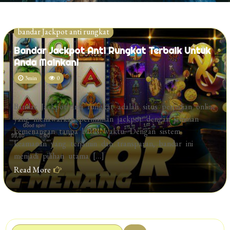
bandar Jackpot anti rungkat
Bandar Jackpot Anti Rungkat Terbaik Untuk
Anda Mainkan!
3min
0
Bandar Jackpot anti rungkat adalah situs perjudian online
yang menawarkan permainan jackpot dengan jaminan
kemenangan tanpa batas waktu. Dengan sistem
keamanan yang terjamin dan transparan, bandar ini
menjadi pilihan utama […]
Read More