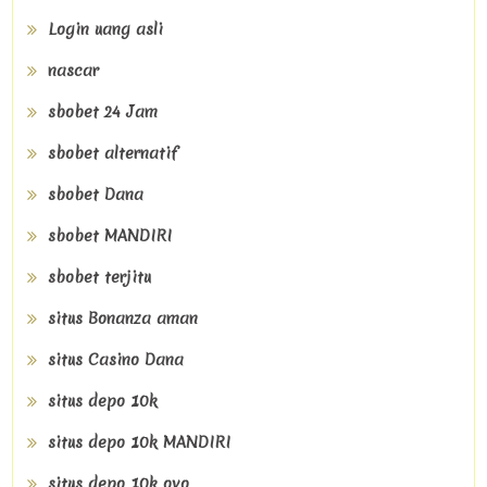
Login uang asli
nascar
sbobet 24 Jam
sbobet alternatif
sbobet Dana
sbobet MANDIRI
sbobet terjitu
situs Bonanza aman
situs Casino Dana
situs depo 10k
situs depo 10k MANDIRI
situs depo 10k ovo