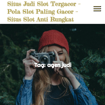
Situs Judi Slot Tergacor –
Skip
to
Pola Slot Paling Gacor –
content
Situs Slot Anti Rungkat
Tag:
agen judi