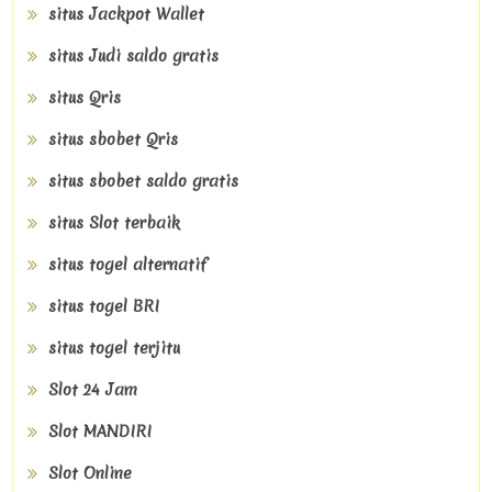
situs Jackpot Wallet
situs Judi saldo gratis
situs Qris
situs sbobet Qris
situs sbobet saldo gratis
situs Slot terbaik
situs togel alternatif
situs togel BRI
situs togel terjitu
Slot 24 Jam
Slot MANDIRI
Slot Online