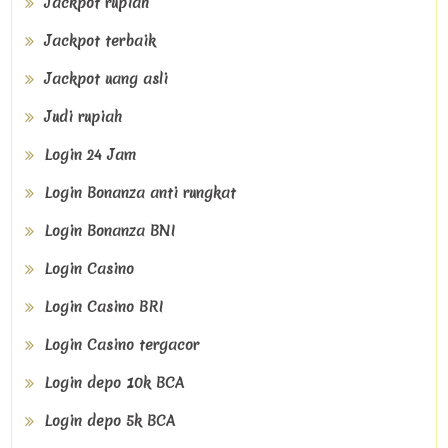
Jackpot rupiah
Jackpot terbaik
Jackpot uang asli
Judi rupiah
Login 24 Jam
Login Bonanza anti rungkat
Login Bonanza BNI
Login Casino
Login Casino BRI
Login Casino tergacor
Login depo 10k BCA
Login depo 5k BCA