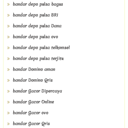
bandar depo pulsa bagus
bandar depo pulsa BRI
bandar depo pulsa Dana
bandar depo pulsa ovo
bandar depo pulsa telkomsel
bandar depo pulsa terjitu
bandar Domino aman
bandar Domino Qris
bandar Gacor Dipercaya
bandar Gacor Online
bandar Gacor ovo
bandar Gacor Qris