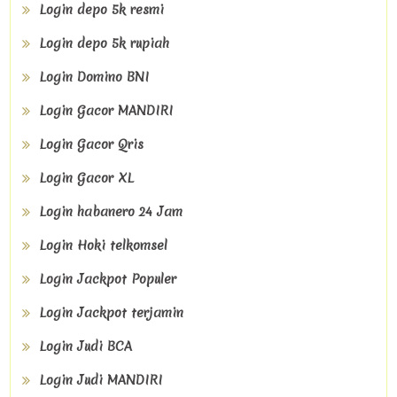
Login depo 5k resmi
Login depo 5k rupiah
Login Domino BNI
Login Gacor MANDIRI
Login Gacor Qris
Login Gacor XL
Login habanero 24 Jam
Login Hoki telkomsel
Login Jackpot Populer
Login Jackpot terjamin
Login Judi BCA
Login Judi MANDIRI