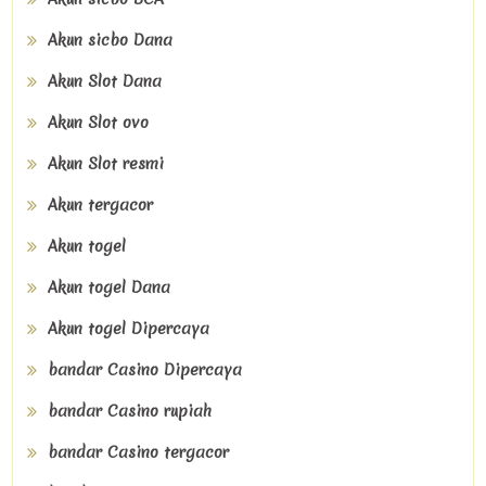
Akun sicbo Dana
Akun Slot Dana
Akun Slot ovo
Akun Slot resmi
Akun tergacor
Akun togel
Akun togel Dana
Akun togel Dipercaya
bandar Casino Dipercaya
bandar Casino rupiah
bandar Casino tergacor