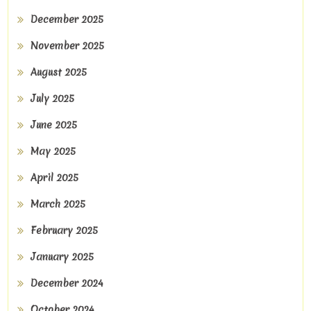
December 2025
November 2025
August 2025
July 2025
June 2025
May 2025
April 2025
March 2025
February 2025
January 2025
December 2024
October 2024