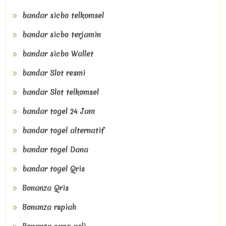
bandar sicbo telkomsel
bandar sicbo terjamin
bandar sicbo Wallet
bandar Slot resmi
bandar Slot telkomsel
bandar togel 24 Jam
bandar togel alternatif
bandar togel Dana
bandar togel Qris
Bonanza Qris
Bonanza rupiah