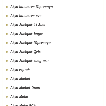
Akun habanero Dipercaya
Akun habanero ovo
Akun Jackpot 24 Jam
Akun Jackpot bagus
Akun Jackpot Dipercaya
Akun Jackpot Qris
Akun Jackpot uang asli
Akun rupiah
Akun sbobet
Akun sbobet Dana
Akun sicbo
Akun sicbo BCA