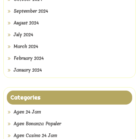
September 2024
August 2024
July 2024
March 2024
February 2024
January 2024
Categories
Agen 24 Jam
Agen Bonanza Populer
Agen Casino 24 Jam