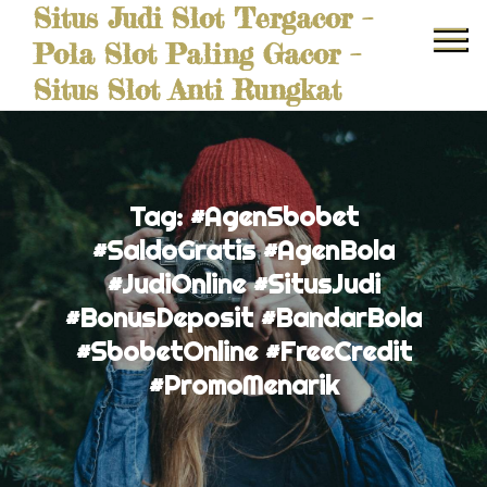
Situs Judi Slot Tergacor –
Skip
to
Pola Slot Paling Gacor –
content
Situs Slot Anti Rungkat
Tag:
#AgenSbobet
#SaldoGratis #AgenBola
#JudiOnline #SitusJudi
#BonusDeposit #BandarBola
#SbobetOnline #FreeCredit
#PromoMenarik