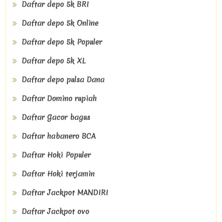
Daftar depo 5k BRI
Daftar depo 5k Online
Daftar depo 5k Populer
Daftar depo 5k XL
Daftar depo pulsa Dana
Daftar Domino rupiah
Daftar Gacor bagus
Daftar habanero BCA
Daftar Hoki Populer
Daftar Hoki terjamin
Daftar Jackpot MANDIRI
Daftar Jackpot ovo