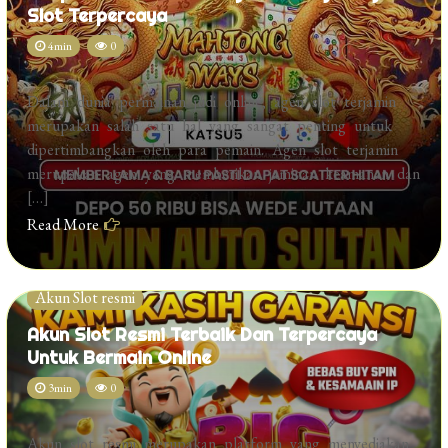
Slot Terpercaya
4min
0
Dalam dunia permainan judi online, agen slot terjamin
merupakan salah satu hal yang sangat penting untuk
dipertimbangkan oleh para pemain. Agen slot terjamin
merupakan agen yang memberikan jaminan keamanan dan
[…]
Read More
Akun Slot resmi
Akun Slot Resmi Terbaik Dan Terpercaya
Untuk Bermain Online
3min
0
Akun slot resmi merupakan platform yang menyediakan