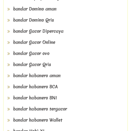
bandar Domino aman
bandar Domino Qris
bandar Gacor Dipercaya
bandar Gacor Online
bandar Gacor ovo
bandar Gacor Qris
bandar habanero aman
bandar habanero BCA
bandar habanero BNI
bandar habanero tergacor
bandar habanero Wallet