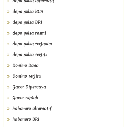
depo pulsa alternatif
depo pulsa BCA
depo pulsa BRI
depo pulsa resmi
depo pulsa terjamin
depo pulsa terjitu
Domino Dana
Domino terjitu
Gacor Dipercaya
Gacor rupiah
habanero alternatif
habanero BRI