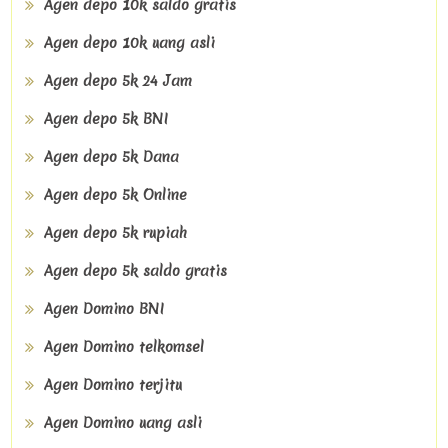
Agen depo 10k saldo gratis
Agen depo 10k uang asli
Agen depo 5k 24 Jam
Agen depo 5k BNI
Agen depo 5k Dana
Agen depo 5k Online
Agen depo 5k rupiah
Agen depo 5k saldo gratis
Agen Domino BNI
Agen Domino telkomsel
Agen Domino terjitu
Agen Domino uang asli