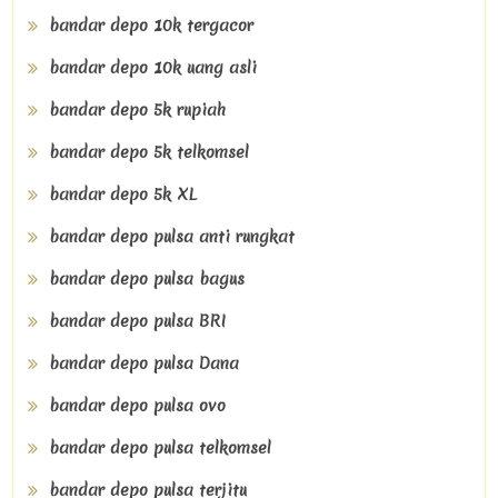
bandar depo 10k tergacor
bandar depo 10k uang asli
bandar depo 5k rupiah
bandar depo 5k telkomsel
bandar depo 5k XL
bandar depo pulsa anti rungkat
bandar depo pulsa bagus
bandar depo pulsa BRI
bandar depo pulsa Dana
bandar depo pulsa ovo
bandar depo pulsa telkomsel
bandar depo pulsa terjitu