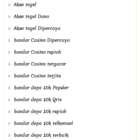
Akun togel
Akun togel Dana
Akun togel Dipercaya
bandar Casino Dipercaya
bandar Casino rupiah
bandar Casino tergacor
bandar Casino terjitu
bandar depo 10k Populer
bandar depo 10k Qris
bandar depo 10k rupiah
bandar depo 10k telkomsel
bandar depo 10k terbaik