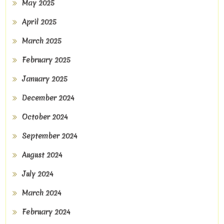
May 2025
April 2025
March 2025
February 2025
January 2025
December 2024
October 2024
September 2024
August 2024
July 2024
March 2024
February 2024