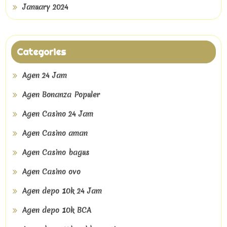
January 2024
Categories
Agen 24 Jam
Agen Bonanza Populer
Agen Casino 24 Jam
Agen Casino aman
Agen Casino bagus
Agen Casino ovo
Agen depo 10k 24 Jam
Agen depo 10k BCA