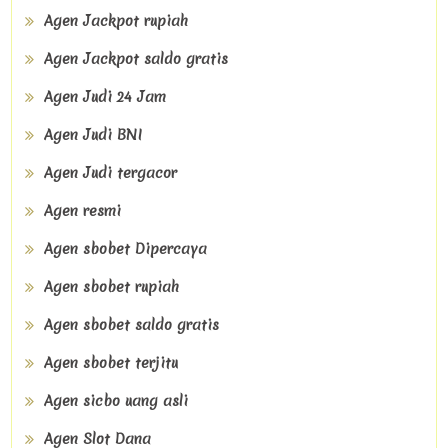
Agen Jackpot rupiah
Agen Jackpot saldo gratis
Agen Judi 24 Jam
Agen Judi BNI
Agen Judi tergacor
Agen resmi
Agen sbobet Dipercaya
Agen sbobet rupiah
Agen sbobet saldo gratis
Agen sbobet terjitu
Agen sicbo uang asli
Agen Slot Dana