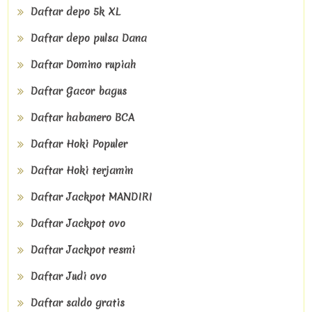
Daftar depo 5k XL
Daftar depo pulsa Dana
Daftar Domino rupiah
Daftar Gacor bagus
Daftar habanero BCA
Daftar Hoki Populer
Daftar Hoki terjamin
Daftar Jackpot MANDIRI
Daftar Jackpot ovo
Daftar Jackpot resmi
Daftar Judi ovo
Daftar saldo gratis