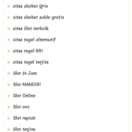
situs sbobet Qris
situs sbobet saldo gratis
situs Slot terbaik
situs togel alternatif
situs togel BRI
situs togel terjitu
Slot 24 Jam
Slot MANDIRI
Slot Online
Slot ovo
Slot rupiah
Slot terjitu