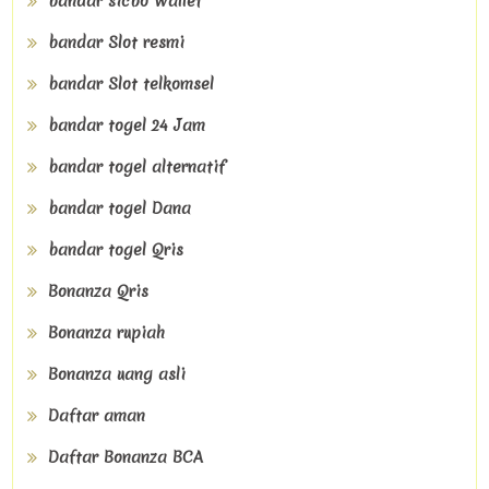
bandar sicbo Wallet
bandar Slot resmi
bandar Slot telkomsel
bandar togel 24 Jam
bandar togel alternatif
bandar togel Dana
bandar togel Qris
Bonanza Qris
Bonanza rupiah
Bonanza uang asli
Daftar aman
Daftar Bonanza BCA