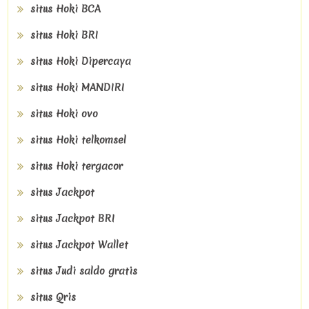
situs Hoki BCA
situs Hoki BRI
situs Hoki Dipercaya
situs Hoki MANDIRI
situs Hoki ovo
situs Hoki telkomsel
situs Hoki tergacor
situs Jackpot
situs Jackpot BRI
situs Jackpot Wallet
situs Judi saldo gratis
situs Qris