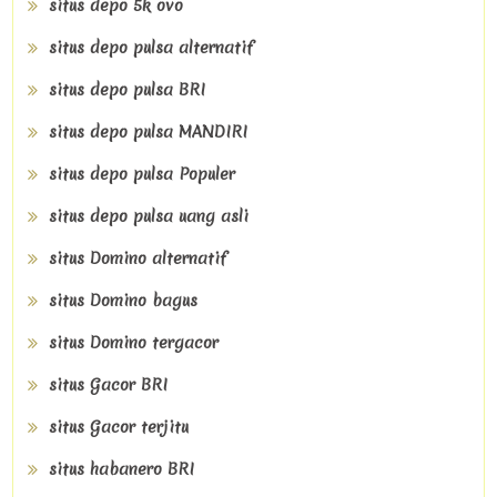
situs depo 5k ovo
situs depo pulsa alternatif
situs depo pulsa BRI
situs depo pulsa MANDIRI
situs depo pulsa Populer
situs depo pulsa uang asli
situs Domino alternatif
situs Domino bagus
situs Domino tergacor
situs Gacor BRI
situs Gacor terjitu
situs habanero BRI