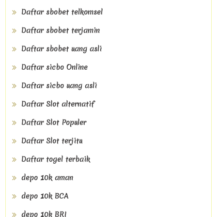
Daftar sbobet telkomsel
Daftar sbobet terjamin
Daftar sbobet uang asli
Daftar sicbo Online
Daftar sicbo uang asli
Daftar Slot alternatif
Daftar Slot Populer
Daftar Slot terjitu
Daftar togel terbaik
depo 10k aman
depo 10k BCA
depo 10k BRI