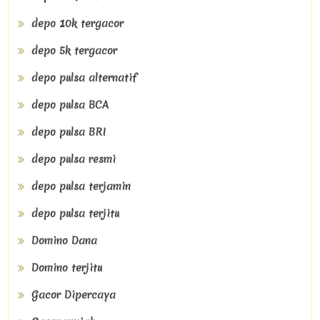
depo 10k tergacor
depo 5k tergacor
depo pulsa alternatif
depo pulsa BCA
depo pulsa BRI
depo pulsa resmi
depo pulsa terjamin
depo pulsa terjitu
Domino Dana
Domino terjitu
Gacor Dipercaya