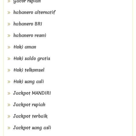
Gacor rupiah
habanero alternatif
habanero BRI
habanero resmi
Hoki aman
Hoki saldo gratis
Hoki telkomsel
Hoki uang asli
Jackpot MANDIRI
Jackpot rupiah
Jackpot terbaik
Jackpot uang asli