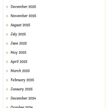
December 2025
November 2025
August 2025
July 2025
June 2025
May 2025
April 2025
March 2025
February 2025
January 2025
December 2024
October 2024