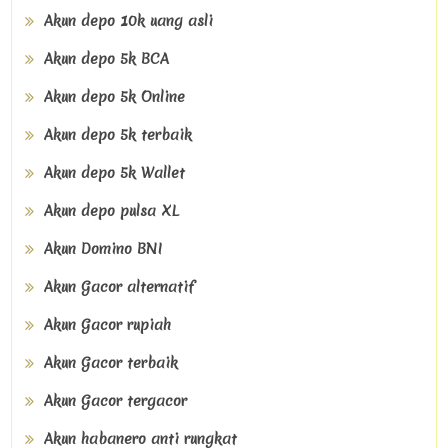
Akun depo 10k uang asli
Akun depo 5k BCA
Akun depo 5k Online
Akun depo 5k terbaik
Akun depo 5k Wallet
Akun depo pulsa XL
Akun Domino BNI
Akun Gacor alternatif
Akun Gacor rupiah
Akun Gacor terbaik
Akun Gacor tergacor
Akun habanero anti rungkat