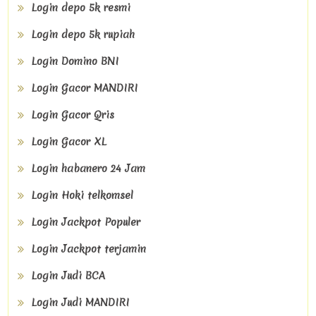
Login depo 5k resmi
Login depo 5k rupiah
Login Domino BNI
Login Gacor MANDIRI
Login Gacor Qris
Login Gacor XL
Login habanero 24 Jam
Login Hoki telkomsel
Login Jackpot Populer
Login Jackpot terjamin
Login Judi BCA
Login Judi MANDIRI