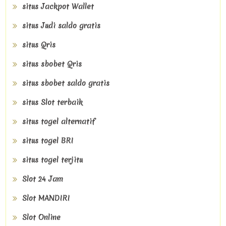
situs Jackpot Wallet
situs Judi saldo gratis
situs Qris
situs sbobet Qris
situs sbobet saldo gratis
situs Slot terbaik
situs togel alternatif
situs togel BRI
situs togel terjitu
Slot 24 Jam
Slot MANDIRI
Slot Online