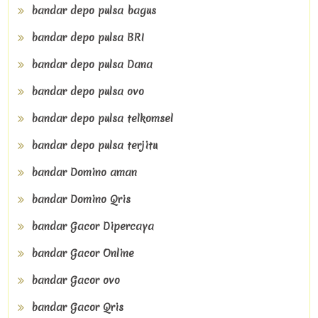
bandar depo pulsa bagus
bandar depo pulsa BRI
bandar depo pulsa Dana
bandar depo pulsa ovo
bandar depo pulsa telkomsel
bandar depo pulsa terjitu
bandar Domino aman
bandar Domino Qris
bandar Gacor Dipercaya
bandar Gacor Online
bandar Gacor ovo
bandar Gacor Qris