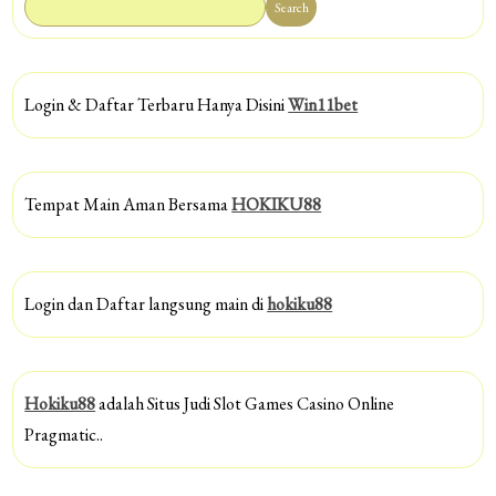
Search
Login & Daftar Terbaru Hanya Disini
Win11bet
Tempat Main Aman Bersama
HOKIKU88
Login dan Daftar langsung main di
hokiku88
Hokiku88
adalah Situs Judi Slot Games Casino Online
Pragmatic..