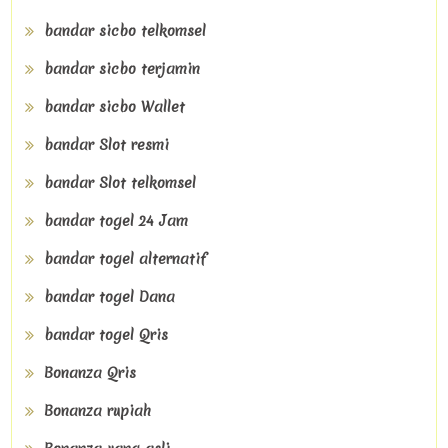
bandar sicbo telkomsel
bandar sicbo terjamin
bandar sicbo Wallet
bandar Slot resmi
bandar Slot telkomsel
bandar togel 24 Jam
bandar togel alternatif
bandar togel Dana
bandar togel Qris
Bonanza Qris
Bonanza rupiah