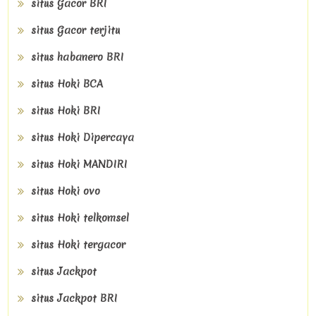
situs Gacor BRI
situs Gacor terjitu
situs habanero BRI
situs Hoki BCA
situs Hoki BRI
situs Hoki Dipercaya
situs Hoki MANDIRI
situs Hoki ovo
situs Hoki telkomsel
situs Hoki tergacor
situs Jackpot
situs Jackpot BRI