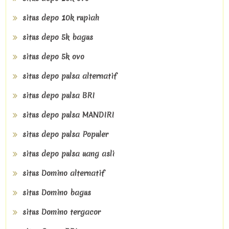
situs depo 10k rupiah
situs depo 5k bagus
situs depo 5k ovo
situs depo pulsa alternatif
situs depo pulsa BRI
situs depo pulsa MANDIRI
situs depo pulsa Populer
situs depo pulsa uang asli
situs Domino alternatif
situs Domino bagus
situs Domino tergacor