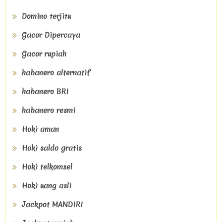
Domino terjitu
Gacor Dipercaya
Gacor rupiah
habanero alternatif
habanero BRI
habanero resmi
Hoki aman
Hoki saldo gratis
Hoki telkomsel
Hoki uang asli
Jackpot MANDIRI