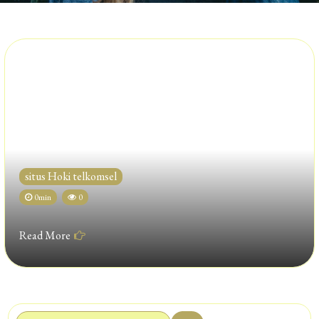
situs Hoki telkomsel
0min
0
Read More