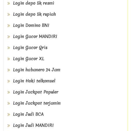
Login depo 5k resmi
Login depo 5k rupiah
Login Domino BNI
Login Gacor MANDIRI
Login Gacor Qris
Login Gacor XL
Login habanero 24 Jam
Login Hoki telkomsel
Login Jackpot Populer
Login Jackpot terjamin
Login Judi BCA
Login Judi MANDIRI