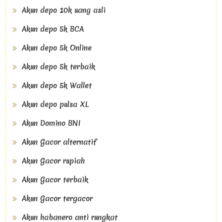
Akun depo 10k uang asli
Akun depo 5k BCA
Akun depo 5k Online
Akun depo 5k terbaik
Akun depo 5k Wallet
Akun depo pulsa XL
Akun Domino BNI
Akun Gacor alternatif
Akun Gacor rupiah
Akun Gacor terbaik
Akun Gacor tergacor
Akun habanero anti rungkat