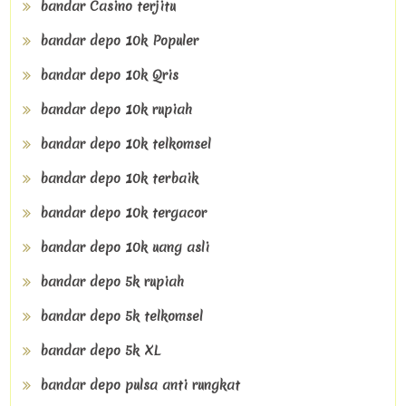
bandar Casino terjitu
bandar depo 10k Populer
bandar depo 10k Qris
bandar depo 10k rupiah
bandar depo 10k telkomsel
bandar depo 10k terbaik
bandar depo 10k tergacor
bandar depo 10k uang asli
bandar depo 5k rupiah
bandar depo 5k telkomsel
bandar depo 5k XL
bandar depo pulsa anti rungkat