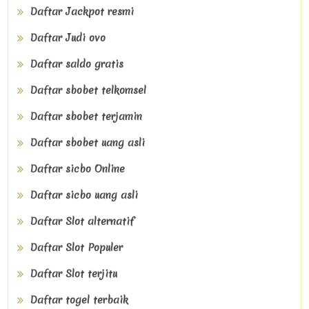
Daftar Jackpot resmi
Daftar Judi ovo
Daftar saldo gratis
Daftar sbobet telkomsel
Daftar sbobet terjamin
Daftar sbobet uang asli
Daftar sicbo Online
Daftar sicbo uang asli
Daftar Slot alternatif
Daftar Slot Populer
Daftar Slot terjitu
Daftar togel terbaik