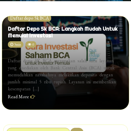
Daftar depo 5k BCA
Daftar Depo 5k BCA: Langkah Mudah Untuk
Memulai Investasi
3min
0
Daftar depo 5K BCA merupakan salah satu layanan
yang disediakan oleh Bank Central Asia (BCA) untuk
memudahkan nasabahnya melakukan deposito dengan
jumlah minimal 5 ribu rupiah. Layanan ini memberikan
kesempatan […]
Read More