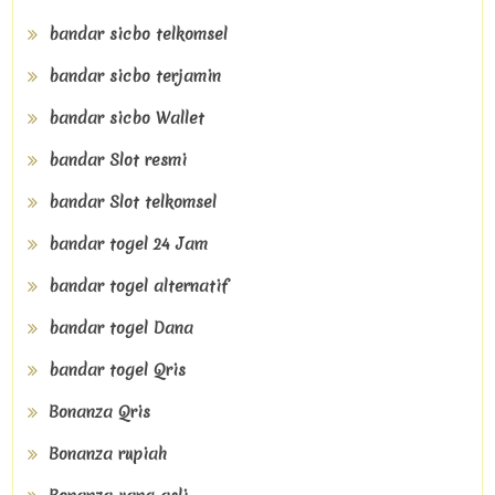
bandar sicbo telkomsel
bandar sicbo terjamin
bandar sicbo Wallet
bandar Slot resmi
bandar Slot telkomsel
bandar togel 24 Jam
bandar togel alternatif
bandar togel Dana
bandar togel Qris
Bonanza Qris
Bonanza rupiah