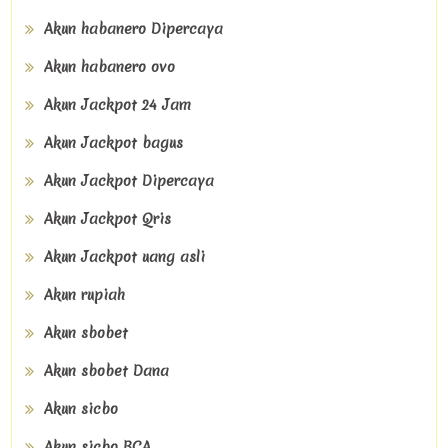
Akun habanero Dipercaya
Akun habanero ovo
Akun Jackpot 24 Jam
Akun Jackpot bagus
Akun Jackpot Dipercaya
Akun Jackpot Qris
Akun Jackpot uang asli
Akun rupiah
Akun sbobet
Akun sbobet Dana
Akun sicbo
Akun sicbo BCA