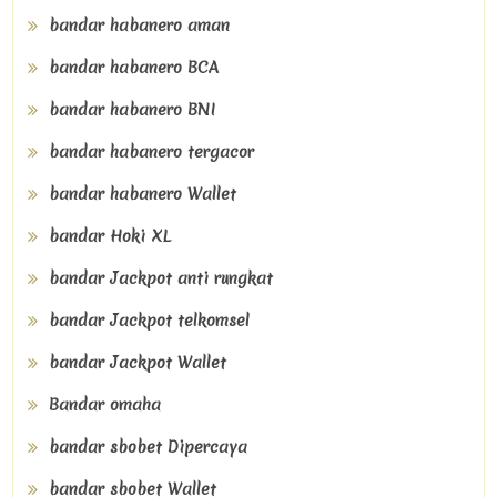
bandar habanero aman
bandar habanero BCA
bandar habanero BNI
bandar habanero tergacor
bandar habanero Wallet
bandar Hoki XL
bandar Jackpot anti rungkat
bandar Jackpot telkomsel
bandar Jackpot Wallet
Bandar omaha
bandar sbobet Dipercaya
bandar sbobet Wallet