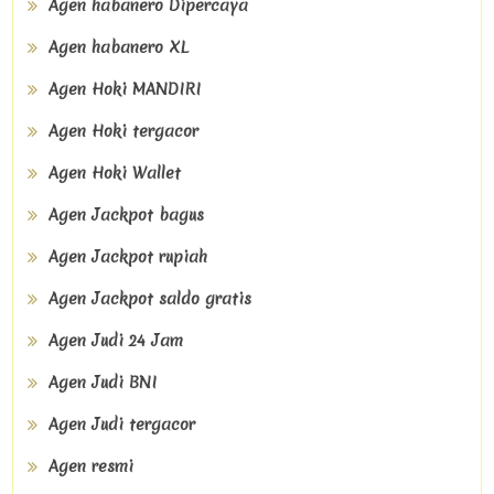
Agen habanero Dipercaya
Agen habanero XL
Agen Hoki MANDIRI
Agen Hoki tergacor
Agen Hoki Wallet
Agen Jackpot bagus
Agen Jackpot rupiah
Agen Jackpot saldo gratis
Agen Judi 24 Jam
Agen Judi BNI
Agen Judi tergacor
Agen resmi