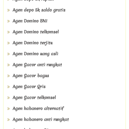
Agen depo 5k saldo gratis
Agen Domino BNI
Agen Domino telkomsel
Agen Domino terjitu
Agen Domino uang asli
Agen Gacor anti rungkat
Agen Gacor bagus
Agen Gacor Qris
Agen Gacor telkomsel
Agen habanero alternatif
Agen habanero anti rungkat