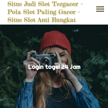
Situs Judi Slot Tergacor –
Skip
to
Pola Slot Paling Gacor –
content
Situs Slot Anti Rungkat
Login togel 24 Jam