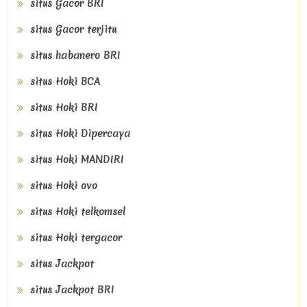
situs Gacor BRI
situs Gacor terjitu
situs habanero BRI
situs Hoki BCA
situs Hoki BRI
situs Hoki Dipercaya
situs Hoki MANDIRI
situs Hoki ovo
situs Hoki telkomsel
situs Hoki tergacor
situs Jackpot
situs Jackpot BRI