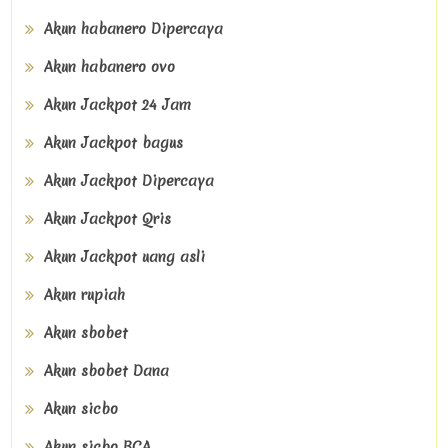
Akun habanero Dipercaya
Akun habanero ovo
Akun Jackpot 24 Jam
Akun Jackpot bagus
Akun Jackpot Dipercaya
Akun Jackpot Qris
Akun Jackpot uang asli
Akun rupiah
Akun sbobet
Akun sbobet Dana
Akun sicbo
Akun sicbo BCA