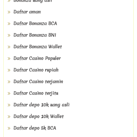
Bonanza uang asli
Daftar aman
Daftar Bonanza BCA
Daftar Bonanza BNI
Daftar Bonanza Wallet
Daftar Casino Populer
Daftar Casino rupiah
Daftar Casino terjamin
Daftar Casino terjitu
Daftar depo 10k uang asli
Daftar depo 10k Wallet
Daftar depo 5k BCA