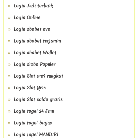
Login Judi terbaik
Login Online
Login sbobet ovo
Login sbobet terjamin
Login sbobet Wallet
Login sicbo Populer
Login Slot anti rungkat
Login Slot Qris
Login Slot saldo gratis
Login togel 24 Jam
Login togel bagus
Login togel MANDIRI