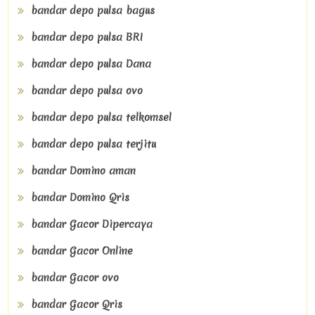
bandar depo pulsa bagus
bandar depo pulsa BRI
bandar depo pulsa Dana
bandar depo pulsa ovo
bandar depo pulsa telkomsel
bandar depo pulsa terjitu
bandar Domino aman
bandar Domino Qris
bandar Gacor Dipercaya
bandar Gacor Online
bandar Gacor ovo
bandar Gacor Qris