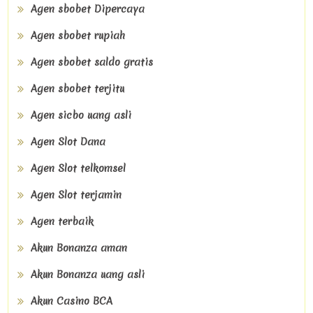
Agen sbobet Dipercaya
Agen sbobet rupiah
Agen sbobet saldo gratis
Agen sbobet terjitu
Agen sicbo uang asli
Agen Slot Dana
Agen Slot telkomsel
Agen Slot terjamin
Agen terbaik
Akun Bonanza aman
Akun Bonanza uang asli
Akun Casino BCA