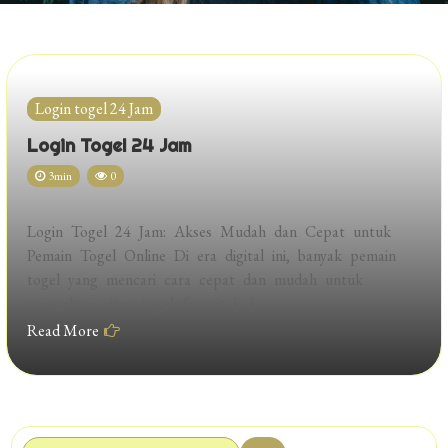
Login togel 24 Jam
Login Togel 24 Jam
3min
0
Login Togel 24 Jam: Akses Mudah dan Cepat untuk
Pemain Togel Online Di era digital ini, banyak pemain
togel yang mencari cara cepat dan mudah untuk
mengakses situs togel favorit […]
Read More