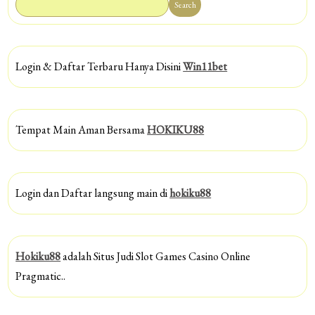
Search
Login & Daftar Terbaru Hanya Disini
Win11bet
Tempat Main Aman Bersama
HOKIKU88
Login dan Daftar langsung main di
hokiku88
Hokiku88
adalah Situs Judi Slot Games Casino Online
Pragmatic..