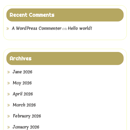
Recent Comments
on
A WordPress Commenter
Hello world!
Archives
June 2026
May 2026
April 2026
March 2026
February 2026
January 2026