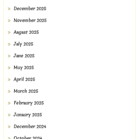
December 2025
November 2025
August 2025
July 2025
June 2025
May 2025
April 2025
March 2025
February 2025
January 2025
December 2024
October 2024