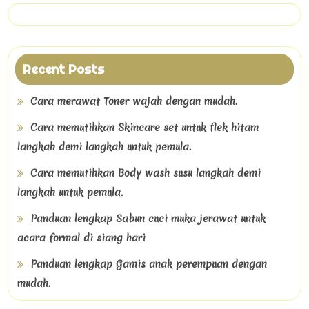
Recent Posts
Cara merawat Toner wajah dengan mudah.
Cara memutihkan Skincare set untuk flek hitam
langkah demi langkah untuk pemula.
Cara memutihkan Body wash susu langkah demi
langkah untuk pemula.
Panduan lengkap Sabun cuci muka jerawat untuk
acara formal di siang hari
Panduan lengkap Gamis anak perempuan dengan
mudah.