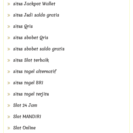
situs Jackpot Wallet
situs Judi saldo gratis
situs Qris
situs sbobet Qris
situs sbobet saldo gratis
situs Slot terbaik
situs togel alternatif
situs togel BRI
situs togel terjitu
Slot 24 Jam
Slot MANDIRI
Slot Online