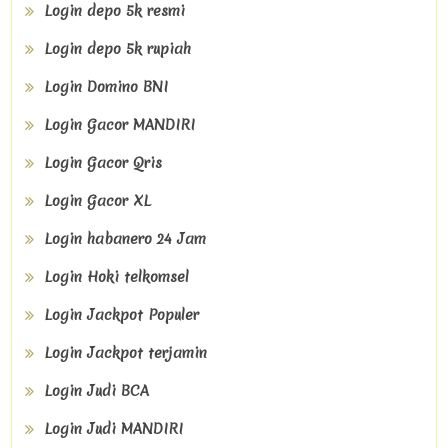
Login depo 5k resmi
Login depo 5k rupiah
Login Domino BNI
Login Gacor MANDIRI
Login Gacor Qris
Login Gacor XL
Login habanero 24 Jam
Login Hoki telkomsel
Login Jackpot Populer
Login Jackpot terjamin
Login Judi BCA
Login Judi MANDIRI