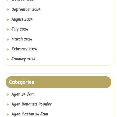
September 2024
August 2024
July 2024
March 2024
February 2024
January 2024
Categories
Agen 24 Jam
Agen Bonanza Populer
Agen Casino 24 Jam