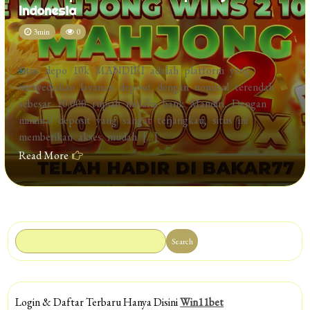
Indonesia
3min
0
Situs depo 10k MANDIRI adalah platform yang
menyediakan layanan deposit dengan nominal terendah
sebesar 10.000 rupiah melalui bank Mandiri. Dengan
minimal deposit yang sangat terjangkau, situs ini
memberikan akses mudah […]
Read More
Search
Login & Daftar Terbaru Hanya Disini
Win11bet