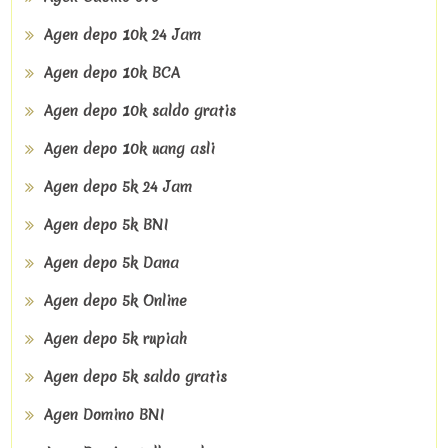
Agen depo 10k 24 Jam
Agen depo 10k BCA
Agen depo 10k saldo gratis
Agen depo 10k uang asli
Agen depo 5k 24 Jam
Agen depo 5k BNI
Agen depo 5k Dana
Agen depo 5k Online
Agen depo 5k rupiah
Agen depo 5k saldo gratis
Agen Domino BNI