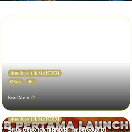
situs depo 10k MANDIRI
0min
0
Read More
situs depo 10k MANDIRI
Situs Depo 10k MANDIRI Terpercaya Di