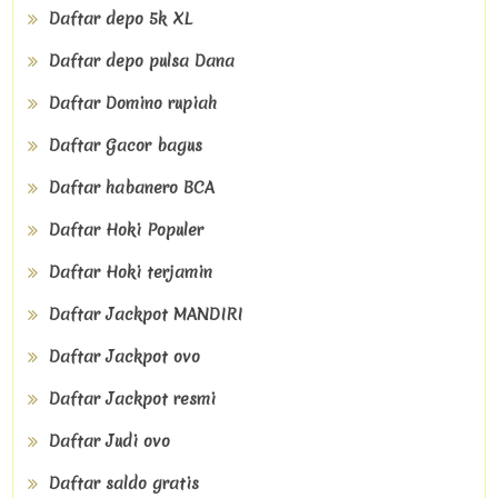
Daftar depo 5k XL
Daftar depo pulsa Dana
Daftar Domino rupiah
Daftar Gacor bagus
Daftar habanero BCA
Daftar Hoki Populer
Daftar Hoki terjamin
Daftar Jackpot MANDIRI
Daftar Jackpot ovo
Daftar Jackpot resmi
Daftar Judi ovo
Daftar saldo gratis