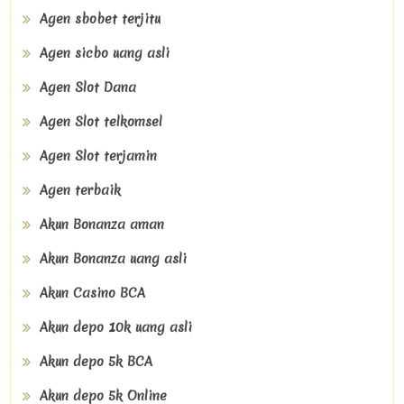
Agen sbobet terjitu
Agen sicbo uang asli
Agen Slot Dana
Agen Slot telkomsel
Agen Slot terjamin
Agen terbaik
Akun Bonanza aman
Akun Bonanza uang asli
Akun Casino BCA
Akun depo 10k uang asli
Akun depo 5k BCA
Akun depo 5k Online