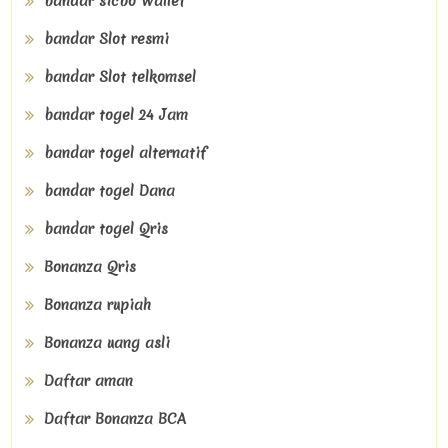
bandar sicbo Wallet
bandar Slot resmi
bandar Slot telkomsel
bandar togel 24 Jam
bandar togel alternatif
bandar togel Dana
bandar togel Qris
Bonanza Qris
Bonanza rupiah
Bonanza uang asli
Daftar aman
Daftar Bonanza BCA