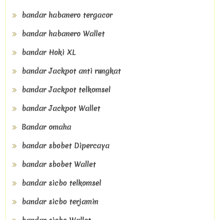
bandar habanero tergacor
bandar habanero Wallet
bandar Hoki XL
bandar Jackpot anti rungkat
bandar Jackpot telkomsel
bandar Jackpot Wallet
Bandar omaha
bandar sbobet Dipercaya
bandar sbobet Wallet
bandar sicbo telkomsel
bandar sicbo terjamin