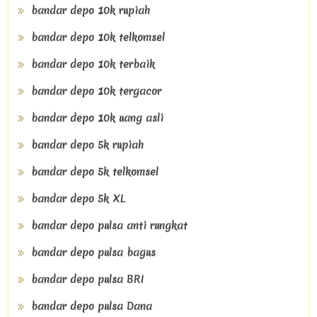
bandar depo 10k rupiah
bandar depo 10k telkomsel
bandar depo 10k terbaik
bandar depo 10k tergacor
bandar depo 10k uang asli
bandar depo 5k rupiah
bandar depo 5k telkomsel
bandar depo 5k XL
bandar depo pulsa anti rungkat
bandar depo pulsa bagus
bandar depo pulsa BRI
bandar depo pulsa Dana