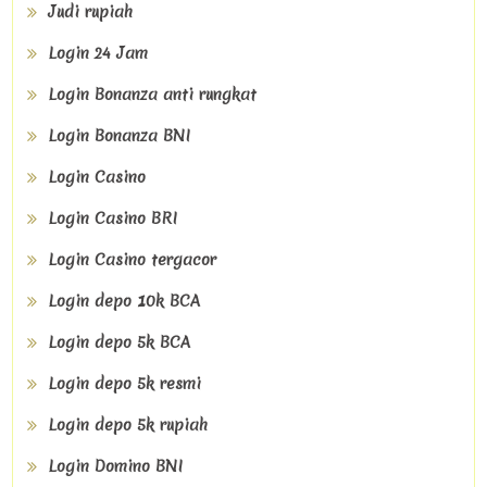
Judi rupiah
Login 24 Jam
Login Bonanza anti rungkat
Login Bonanza BNI
Login Casino
Login Casino BRI
Login Casino tergacor
Login depo 10k BCA
Login depo 5k BCA
Login depo 5k resmi
Login depo 5k rupiah
Login Domino BNI