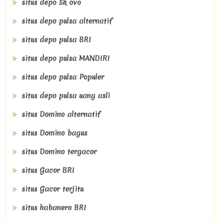
situs depo 5k ovo
situs depo pulsa alternatif
situs depo pulsa BRI
situs depo pulsa MANDIRI
situs depo pulsa Populer
situs depo pulsa uang asli
situs Domino alternatif
situs Domino bagus
situs Domino tergacor
situs Gacor BRI
situs Gacor terjitu
situs habanero BRI