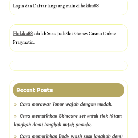
Login dan Daftar langsung main di
hokiku88
Hokiku88
adalah Situs Judi Slot Games Casino Online
Pragmatic..
Recent Posts
Cara merawat Toner wajah dengan mudah.
Cara memutihkan Skincare set untuk flek hitam
langkah demi langkah untuk pemula.
Cara memutihkan Body wash susu langkah demi