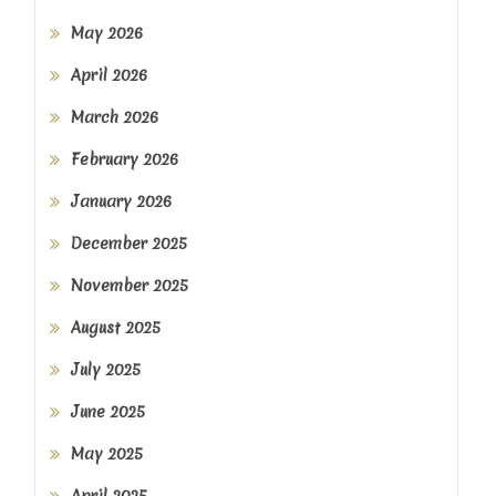
May 2026
April 2026
March 2026
February 2026
January 2026
December 2025
November 2025
August 2025
July 2025
June 2025
May 2025