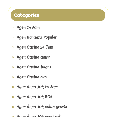
Categories
Agen 24 Jam
Agen Bonanza Populer
Agen Casino 24 Jam
Agen Casino aman
Agen Casino bagus
Agen Casino ovo
Agen depo 10k 24 Jam
Agen depo 10k BCA
Agen depo 10k saldo gratis
Agen depo 10k uang asli