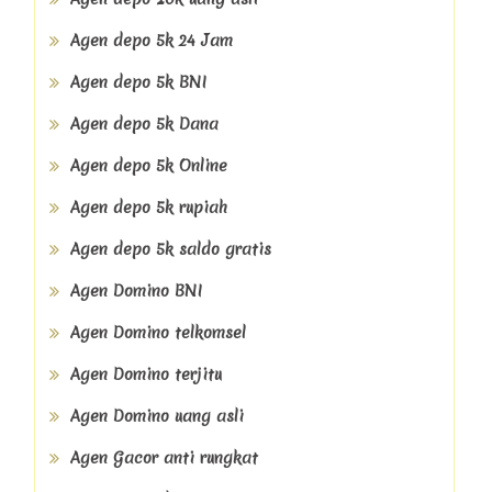
Agen depo 5k 24 Jam
Agen depo 5k BNI
Agen depo 5k Dana
Agen depo 5k Online
Agen depo 5k rupiah
Agen depo 5k saldo gratis
Agen Domino BNI
Agen Domino telkomsel
Agen Domino terjitu
Agen Domino uang asli
Agen Gacor anti rungkat