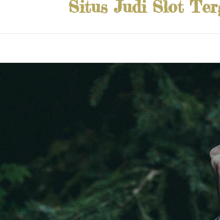
Situs Judi Slot Ter
Skip
to
content