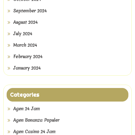
September 2024
August 2024
July 2024
March 2024
February 2024
January 2024
Categories
Agen 24 Jam
Agen Bonanza Populer
Agen Casino 24 Jam