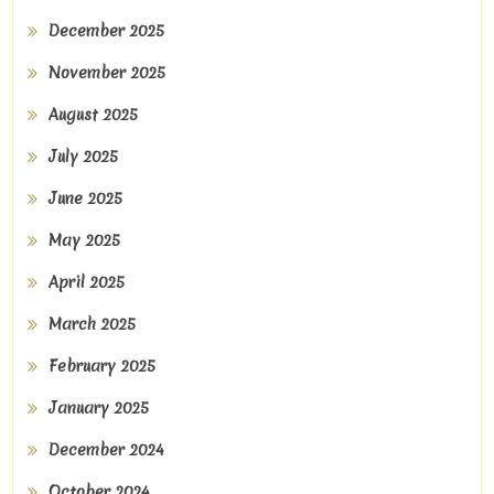
December 2025
November 2025
August 2025
July 2025
June 2025
May 2025
April 2025
March 2025
February 2025
January 2025
December 2024
October 2024