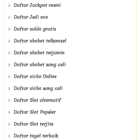
Daftar Jackpot resmi
Daftar Judi ovo
Daftar saldo gratis
Daftar sbobet telkomsel
Daftar sbobet terjamin
Daftar sbobet uang asli
Daftar sicbo Online
Daftar sicbo uang asli
Daftar Slot alternatif
Daftar Slot Populer
Daftar Slot terjitu
Daftar togel terbaik