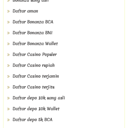
Bonanza uang asli
Daftar aman
Daftar Bonanza BCA
Daftar Bonanza BNI
Daftar Bonanza Wallet
Daftar Casino Populer
Daftar Casino rupiah
Daftar Casino terjamin
Daftar Casino terjitu
Daftar depo 10k uang asli
Daftar depo 10k Wallet
Daftar depo 5k BCA