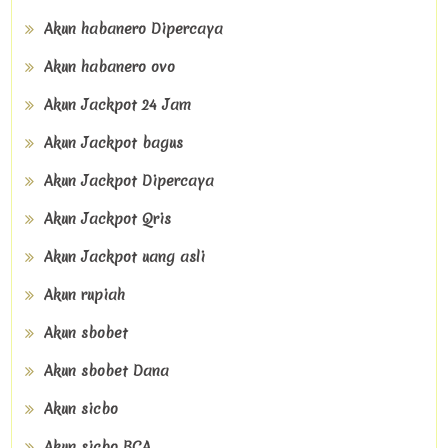
Akun habanero Dipercaya
Akun habanero ovo
Akun Jackpot 24 Jam
Akun Jackpot bagus
Akun Jackpot Dipercaya
Akun Jackpot Qris
Akun Jackpot uang asli
Akun rupiah
Akun sbobet
Akun sbobet Dana
Akun sicbo
Akun sicbo BCA