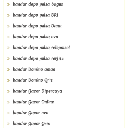
bandar depo pulsa bagus
bandar depo pulsa BRI
bandar depo pulsa Dana
bandar depo pulsa ovo
bandar depo pulsa telkomsel
bandar depo pulsa terjitu
bandar Domino aman
bandar Domino Qris
bandar Gacor Dipercaya
bandar Gacor Online
bandar Gacor ovo
bandar Gacor Qris