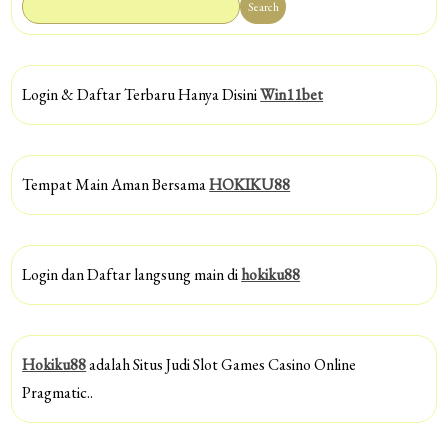
Search
Login & Daftar Terbaru Hanya Disini
Win11bet
Tempat Main Aman Bersama
HOKIKU88
Login dan Daftar langsung main di
hokiku88
Hokiku88
adalah Situs Judi Slot Games Casino Online
Pragmatic..