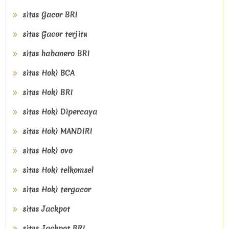
situs Gacor BRI
situs Gacor terjitu
situs habanero BRI
situs Hoki BCA
situs Hoki BRI
situs Hoki Dipercaya
situs Hoki MANDIRI
situs Hoki ovo
situs Hoki telkomsel
situs Hoki tergacor
situs Jackpot
situs Jackpot BRI