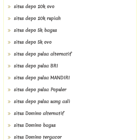
situs depo 10k ovo
situs depo 10k rupiah
situs depo 5k bagus
situs depo 5k ovo
situs depo pulsa alternatif
situs depo pulsa BRI
situs depo pulsa MANDIRI
situs depo pulsa Populer
situs depo pulsa uang asli
situs Domino alternatif
situs Domino bagus
situs Domino tergacor