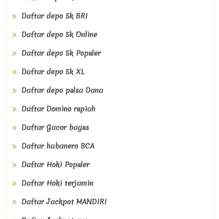
Daftar depo 5k BRI
Daftar depo 5k Online
Daftar depo 5k Populer
Daftar depo 5k XL
Daftar depo pulsa Dana
Daftar Domino rupiah
Daftar Gacor bagus
Daftar habanero BCA
Daftar Hoki Populer
Daftar Hoki terjamin
Daftar Jackpot MANDIRI