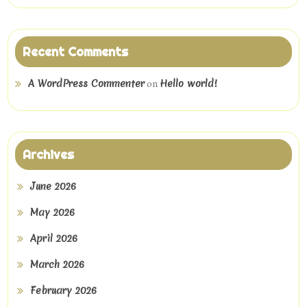
Recent Comments
on
A WordPress Commenter
Hello world!
Archives
June 2026
May 2026
April 2026
March 2026
February 2026