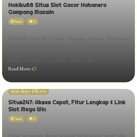
Hokiku88 Situs Slot Gacor Habanero
Gampang Maxwin
8min
0
Hokiku88 Situs Slot Gacor Gampang Maxwin Terpercaya
Di dunia game online yang serba cepat seperti sekarang,
pemain tidak cuma mencari hiburan, tapi juga ingin
Agen Bonanza Populer
Agen Casino ovo
tempat bermain yang aman, nyaman, dan […]
Agen depo 10k saldo gratis
Agen depo 5k 24 Jam
Read More
Agen depo 5k BNI
Agen depo 5k Online
Akun togel Dipercaya
Login 24 Jam
situs depo 10k ovo
Situs247: Akses Cepat, Fitur Lengkap & Link
Slot Mega Win
3min
0
Dunia permainan digital semakin berkembang pesat, dan
Agen 24 Jam
Agen Bonanza Populer