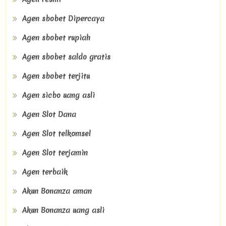
Agen sbobet Dipercaya
Agen sbobet rupiah
Agen sbobet saldo gratis
Agen sbobet terjitu
Agen sicbo uang asli
Agen Slot Dana
Agen Slot telkomsel
Agen Slot terjamin
Agen terbaik
Akun Bonanza aman
Akun Bonanza uang asli