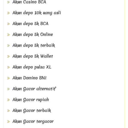
Akun Casino BCA
Akun depo 10k uang asli
Akun depo 5k BCA
Akun depo 5k Online
Akun depo 5k terbaik
Akun depo 5k Wallet
Akun depo pulsa XL
Akun Domino BNI
Akun Gacor alternatif
Akun Gacor rupiah
Akun Gacor terbaik
Akun Gacor tergacor