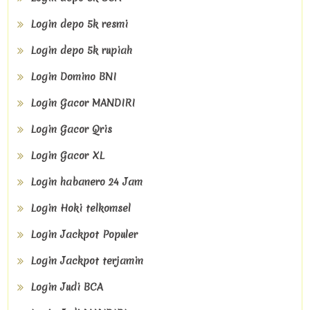
Login depo 5k resmi
Login depo 5k rupiah
Login Domino BNI
Login Gacor MANDIRI
Login Gacor Qris
Login Gacor XL
Login habanero 24 Jam
Login Hoki telkomsel
Login Jackpot Populer
Login Jackpot terjamin
Login Judi BCA