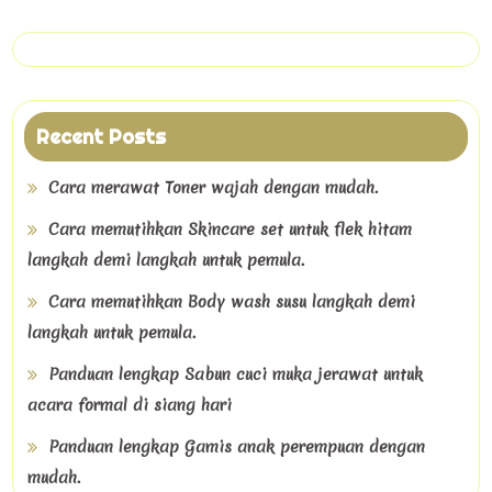
Recent Posts
Cara merawat Toner wajah dengan mudah.
Cara memutihkan Skincare set untuk flek hitam
langkah demi langkah untuk pemula.
Cara memutihkan Body wash susu langkah demi
langkah untuk pemula.
Panduan lengkap Sabun cuci muka jerawat untuk
acara formal di siang hari
Panduan lengkap Gamis anak perempuan dengan
mudah.