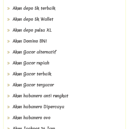
Akun depo 5k terbaik
Akun depo 5k Wallet
Akun depo pulsa XL
Akun Domino BNI
Akun Gacor alternatif
Akun Gacor rupiah
Akun Gacor terbaik
Akun Gacor tergacor
Akun habanero anti rungkat
Akun habanero Dipercaya
Akun habanero ovo
Akun Jackpot 24 Jam