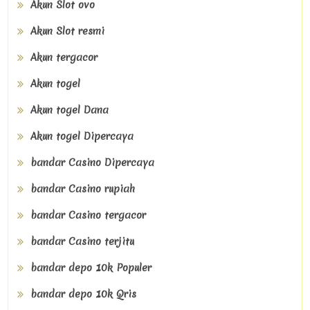
Akun Slot ovo
Akun Slot resmi
Akun tergacor
Akun togel
Akun togel Dana
Akun togel Dipercaya
bandar Casino Dipercaya
bandar Casino rupiah
bandar Casino tergacor
bandar Casino terjitu
bandar depo 10k Populer
bandar depo 10k Qris