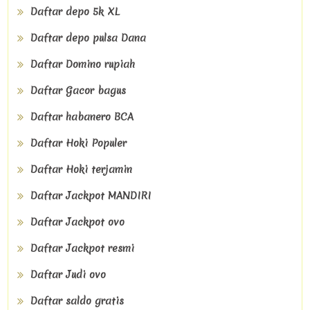
Daftar depo 5k XL
Daftar depo pulsa Dana
Daftar Domino rupiah
Daftar Gacor bagus
Daftar habanero BCA
Daftar Hoki Populer
Daftar Hoki terjamin
Daftar Jackpot MANDIRI
Daftar Jackpot ovo
Daftar Jackpot resmi
Daftar Judi ovo
Daftar saldo gratis