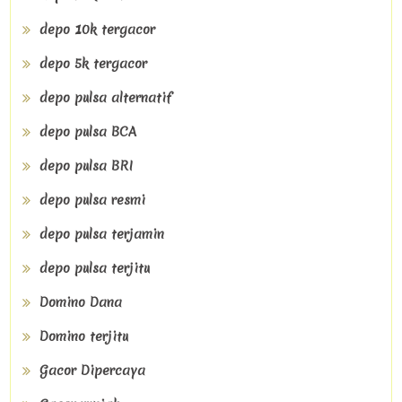
depo 10k tergacor
depo 5k tergacor
depo pulsa alternatif
depo pulsa BCA
depo pulsa BRI
depo pulsa resmi
depo pulsa terjamin
depo pulsa terjitu
Domino Dana
Domino terjitu
Gacor Dipercaya