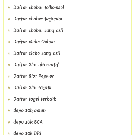
Daftar sbobet telkomsel
Daftar sbobet terjamin
Daftar sbobet uang asli
Daftar sicbo Online
Daftar sicbo uang asli
Daftar Slot alternatif
Daftar Slot Populer
Daftar Slot terjitu
Daftar togel terbaik
depo 10k aman
depo 10k BCA
depo 10k BRI