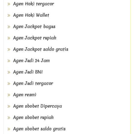
Agen Hoki tergacor
Agen Hoki Wallet
Agen Jackpot bagus
Agen Jackpot rupiah
Agen Jackpot saldo gratis
Agen Judi 24 Jam
Agen Judi BNI
Agen Judi tergacor
Agen resmi
Agen sbobet Dipercaya
Agen sbobet rupiah
Agen sbobet saldo gratis