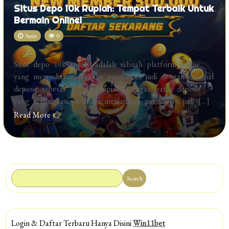
Situs Depo 10k Rupiah: Tempat Terbaik Untuk
Bermain Online!
3min
0
Situs depo 10k rupiah adalah sebuah platform online
yang menyediakan layanan permainan judi dengan minimal
deposit sebesar 10 ribu rupiah. Dengan batas deposit
yang terjangkau, situs ini menjadikan permainan judi […]
Read More
Search
Login & Daftar Terbaru Hanya Disini
Win11bet