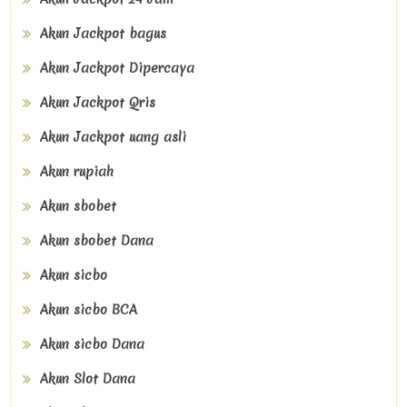
Akun Jackpot bagus
Akun Jackpot Dipercaya
Akun Jackpot Qris
Akun Jackpot uang asli
Akun rupiah
Akun sbobet
Akun sbobet Dana
Akun sicbo
Akun sicbo BCA
Akun sicbo Dana
Akun Slot Dana