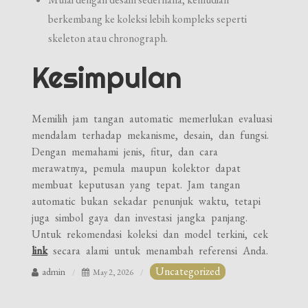
berkembang ke koleksi lebih kompleks seperti
skeleton atau chronograph.
Kesimpulan
Memilih jam tangan automatic memerlukan evaluasi
mendalam terhadap mekanisme, desain, dan fungsi.
Dengan memahami jenis, fitur, dan cara
merawatnya, pemula maupun kolektor dapat
membuat keputusan yang tepat. Jam tangan
automatic bukan sekadar penunjuk waktu, tetapi
juga simbol gaya dan investasi jangka panjang.
Untuk rekomendasi koleksi dan model terkini, cek
link
secara alami untuk menambah referensi Anda.
Uncategorized
admin
May 2, 2026