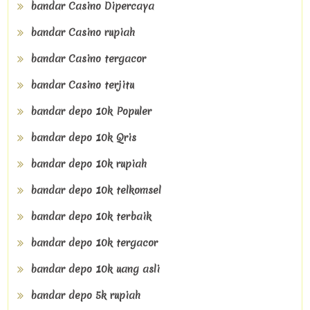
bandar Casino Dipercaya
bandar Casino rupiah
bandar Casino tergacor
bandar Casino terjitu
bandar depo 10k Populer
bandar depo 10k Qris
bandar depo 10k rupiah
bandar depo 10k telkomsel
bandar depo 10k terbaik
bandar depo 10k tergacor
bandar depo 10k uang asli
bandar depo 5k rupiah