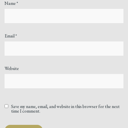
Name
*
Email
*
Website
Save my name, email, and website in this browser for the next
time I comment.