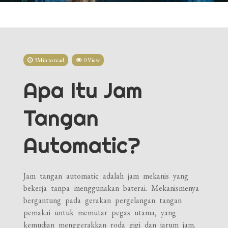
3Min to read
0 View
Apa Itu Jam
Tangan
Automatic?
Jam tangan automatic adalah jam mekanis yang
bekerja tanpa menggunakan baterai. Mekanismenya
bergantung pada gerakan pergelangan tangan
pemakai untuk memutar pegas utama, yang
kemudian menggerakkan roda gigi dan jarum jam.