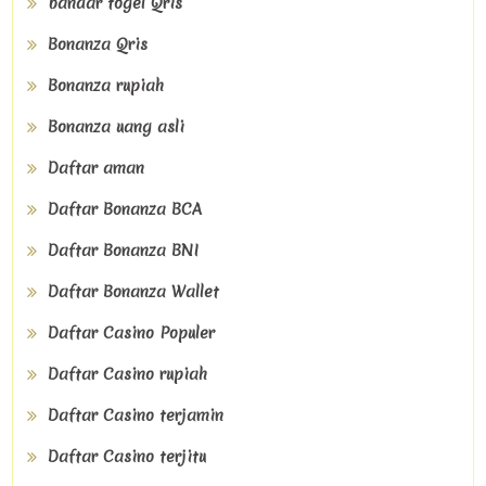
bandar togel Qris
Bonanza Qris
Bonanza rupiah
Bonanza uang asli
Daftar aman
Daftar Bonanza BCA
Daftar Bonanza BNI
Daftar Bonanza Wallet
Daftar Casino Populer
Daftar Casino rupiah
Daftar Casino terjamin
Daftar Casino terjitu