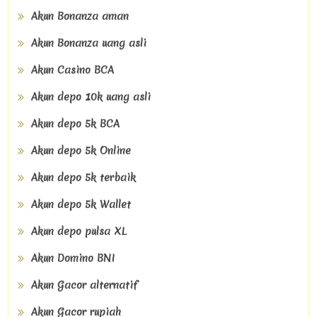
Akun Bonanza aman
Akun Bonanza uang asli
Akun Casino BCA
Akun depo 10k uang asli
Akun depo 5k BCA
Akun depo 5k Online
Akun depo 5k terbaik
Akun depo 5k Wallet
Akun depo pulsa XL
Akun Domino BNI
Akun Gacor alternatif
Akun Gacor rupiah