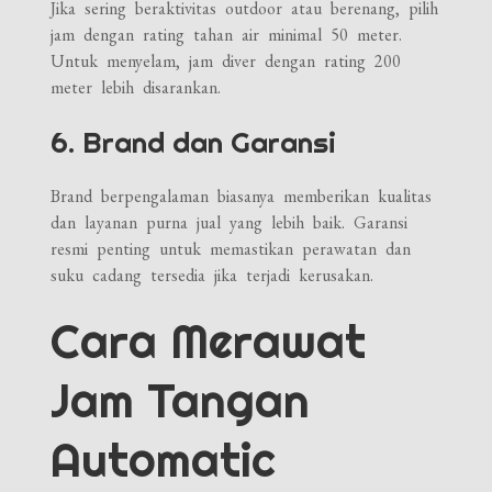
Jika sering beraktivitas outdoor atau berenang, pilih
jam dengan rating tahan air minimal 50 meter.
Untuk menyelam, jam diver dengan rating 200
meter lebih disarankan.
6. Brand dan Garansi
Brand berpengalaman biasanya memberikan kualitas
dan layanan purna jual yang lebih baik. Garansi
resmi penting untuk memastikan perawatan dan
suku cadang tersedia jika terjadi kerusakan.
Cara Merawat
Jam Tangan
Automatic