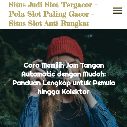
Situs Judi Slot Tergacor –
Skip
to
Pola Slot Paling Gacor –
content
Situs Slot Anti Rungkat
Cara Memilih Jam Tangan
Automatic dengan Mudah:
Panduan Lengkap untuk Pemula
hingga Kolektor