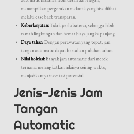
automatic biasanya lebih detail dan elegan,
menampilkan pergerakan mekanik yang bisa dilihat
melalui case back transparan.
Keberlanjutan:
Tidak perlu baterai, sehingga lebih
ramah lingkungan dan hemat biaya jangka panjang.
Daya tahan:
Dengan perawatan yang tepat, jam
tangan automatic dapat bertahan puluhan tahun.
Nilai koleksi:
Banyak jam automatic dari merek
ternama meningkatkan nilainya seiring waktu,
menjadikannya investasi potensial.
Jenis-Jenis Jam
Tangan
Automatic