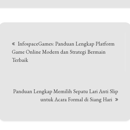
Post
InfospaceGames: Panduan Lengkap Platform
navigation
Game Online Modern dan Strategi Bermain
Terbaik
Panduan Lengkap Memilih Sepatu Lari Anti Slip
untuk Acara Formal di Siang Hari