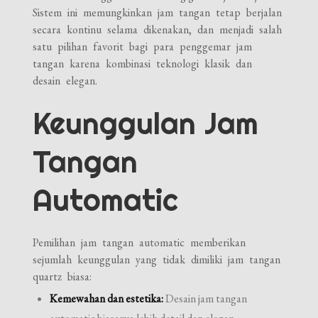
Sistem ini memungkinkan jam tangan tetap berjalan
secara kontinu selama dikenakan, dan menjadi salah
satu pilihan favorit bagi para penggemar jam
tangan karena kombinasi teknologi klasik dan
desain elegan.
Keunggulan Jam
Tangan
Automatic
Pemilihan jam tangan automatic memberikan
sejumlah keunggulan yang tidak dimiliki jam tangan
quartz biasa:
Kemewahan dan estetika:
Desain jam tangan