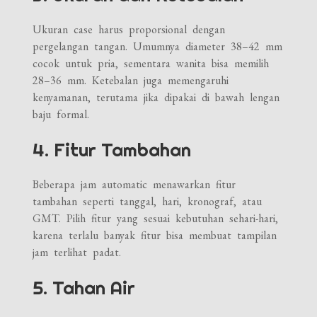
Ukuran case harus proporsional dengan
pergelangan tangan. Umumnya diameter 38–42 mm
cocok untuk pria, sementara wanita bisa memilih
28–36 mm. Ketebalan juga memengaruhi
kenyamanan, terutama jika dipakai di bawah lengan
baju formal.
4. Fitur Tambahan
Beberapa jam automatic menawarkan fitur
tambahan seperti tanggal, hari, kronograf, atau
GMT. Pilih fitur yang sesuai kebutuhan sehari-hari,
karena terlalu banyak fitur bisa membuat tampilan
jam terlihat padat.
5. Tahan Air