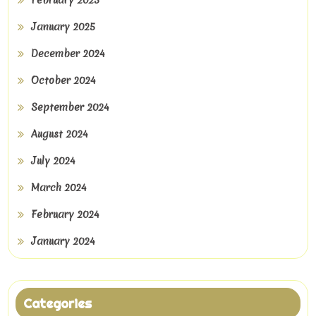
February 2025
January 2025
December 2024
October 2024
September 2024
August 2024
July 2024
March 2024
February 2024
January 2024
Categories