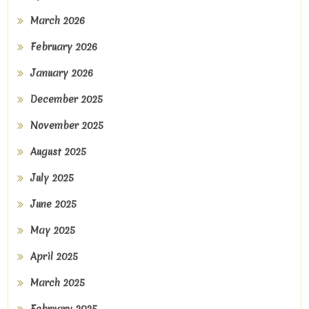
March 2026
February 2026
January 2026
December 2025
November 2025
August 2025
July 2025
June 2025
May 2025
April 2025
March 2025