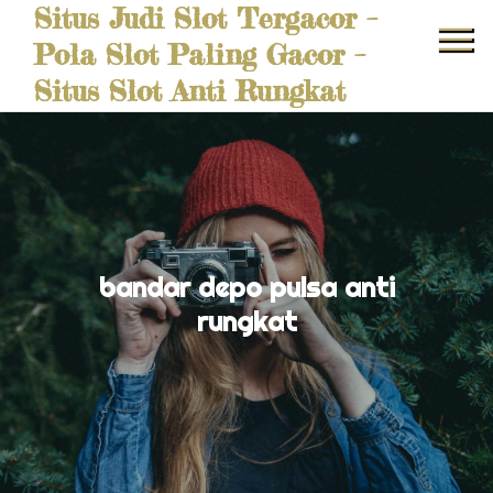
Situs Judi Slot Tergacor –
Skip
to
Pola Slot Paling Gacor –
content
Situs Slot Anti Rungkat
bandar depo pulsa anti
rungkat