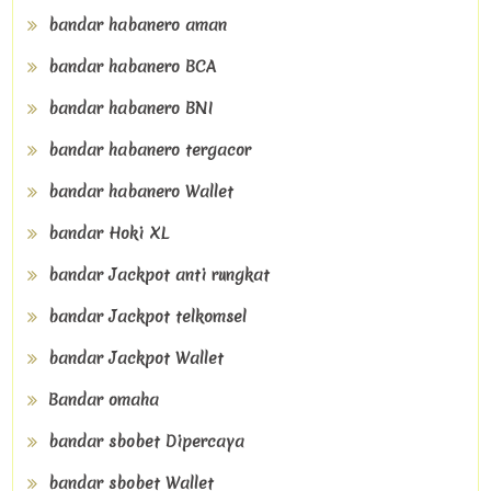
bandar habanero aman
bandar habanero BCA
bandar habanero BNI
bandar habanero tergacor
bandar habanero Wallet
bandar Hoki XL
bandar Jackpot anti rungkat
bandar Jackpot telkomsel
bandar Jackpot Wallet
Bandar omaha
bandar sbobet Dipercaya
bandar sbobet Wallet