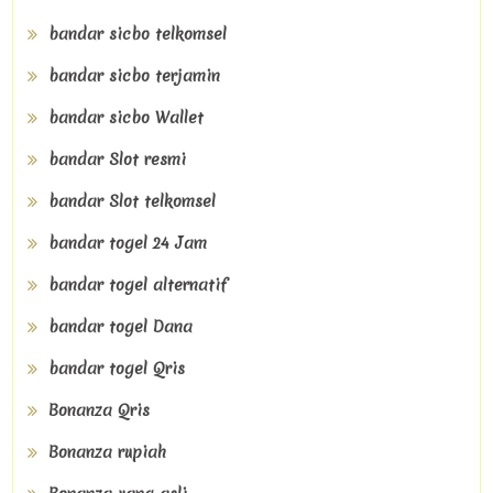
bandar sicbo telkomsel
bandar sicbo terjamin
bandar sicbo Wallet
bandar Slot resmi
bandar Slot telkomsel
bandar togel 24 Jam
bandar togel alternatif
bandar togel Dana
bandar togel Qris
Bonanza Qris
Bonanza rupiah