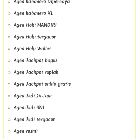
Agen habanero Dipercaya
Agen habanero XL
Agen Hoki MANDIRI
Agen Hoki tergacor
Agen Hoki Wallet
Agen Jackpot bagus
Agen Jackpot rupiah
Agen Jackpot saldo gratis
Agen Judi 24 Jam
Agen Judi BNI
Agen Judi tergacor
Agen resmi