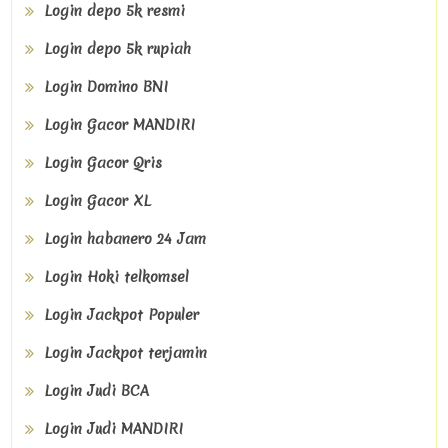
Login depo 5k resmi
Login depo 5k rupiah
Login Domino BNI
Login Gacor MANDIRI
Login Gacor Qris
Login Gacor XL
Login habanero 24 Jam
Login Hoki telkomsel
Login Jackpot Populer
Login Jackpot terjamin
Login Judi BCA
Login Judi MANDIRI