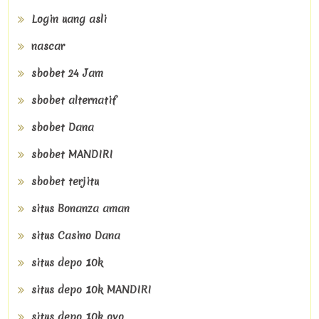
Login uang asli
nascar
sbobet 24 Jam
sbobet alternatif
sbobet Dana
sbobet MANDIRI
sbobet terjitu
situs Bonanza aman
situs Casino Dana
situs depo 10k
situs depo 10k MANDIRI
situs depo 10k ovo