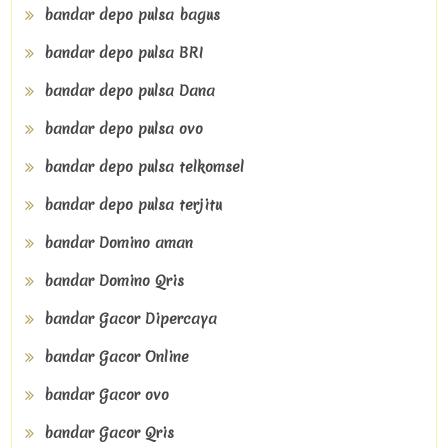
bandar depo pulsa bagus
bandar depo pulsa BRI
bandar depo pulsa Dana
bandar depo pulsa ovo
bandar depo pulsa telkomsel
bandar depo pulsa terjitu
bandar Domino aman
bandar Domino Qris
bandar Gacor Dipercaya
bandar Gacor Online
bandar Gacor ovo
bandar Gacor Qris