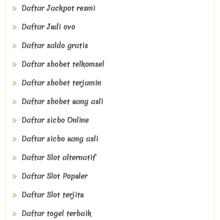
Daftar Jackpot resmi
Daftar Judi ovo
Daftar saldo gratis
Daftar sbobet telkomsel
Daftar sbobet terjamin
Daftar sbobet uang asli
Daftar sicbo Online
Daftar sicbo uang asli
Daftar Slot alternatif
Daftar Slot Populer
Daftar Slot terjitu
Daftar togel terbaik