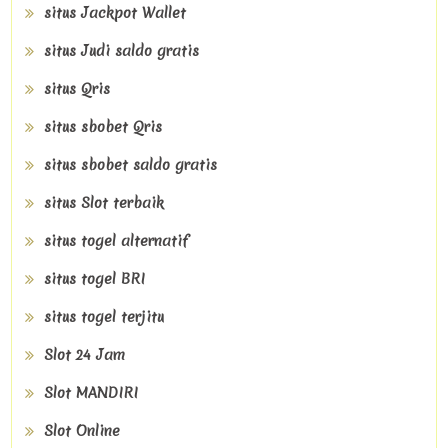
situs Jackpot Wallet
situs Judi saldo gratis
situs Qris
situs sbobet Qris
situs sbobet saldo gratis
situs Slot terbaik
situs togel alternatif
situs togel BRI
situs togel terjitu
Slot 24 Jam
Slot MANDIRI
Slot Online