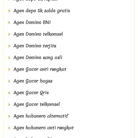
Agen depo 5k saldo gratis
Agen Domino BNI
Agen Domino telkomsel
Agen Domino terjitu
Agen Domino uang asli
Agen Gacor anti rungkat
Agen Gacor bagus
Agen Gacor Qris
Agen Gacor telkomsel
Agen habanero alternatif
Agen habanero anti rungkat