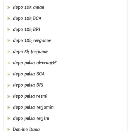
depo 10k aman
depo 10k BCA
depo 10k BRI
depo 10k tergacor
depo 5k tergacor
depo pulsa alternatif
depo pulsa BCA
depo pulsa BRI
depo pulsa resmi
depo pulsa terjamin
depo pulsa terjitu
Domino Dana