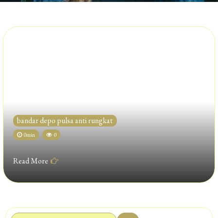
bandar depo pulsa anti rungkat
0min
0
Read More