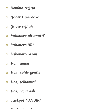
Domino terjitu
Gacor Dipercaya
Gacor rupiah
habanero alternatif
habanero BRI
habanero resmi
Hoki aman
Hoki saldo gratis
Hoki telkomsel
Hoki uang asli
Jackpot MANDIRI