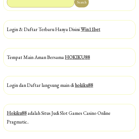
Search
Login & Daftar Terbaru Hanya Disini
Win11bet
Tempat Main Aman Bersama
HOKIKU88
Login dan Daftar langsung main di
hokiku88
Hokiku88
adalah Situs Judi Slot Games Casino Online
Pragmatic..