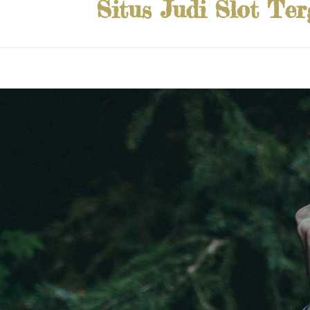
Situs Judi Slot Ter
Skip
to
content