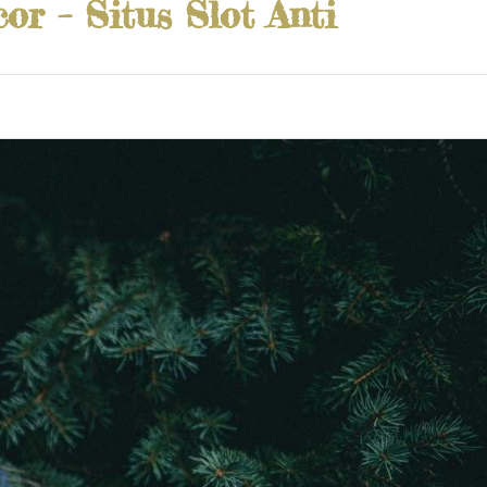
or – Situs Slot Anti