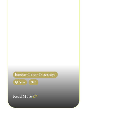
bandar Gacor Dipercaya
0min
0
Read More