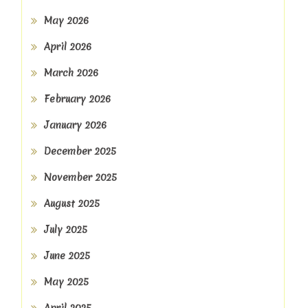
May 2026
April 2026
March 2026
February 2026
January 2026
December 2025
November 2025
August 2025
July 2025
June 2025
May 2025