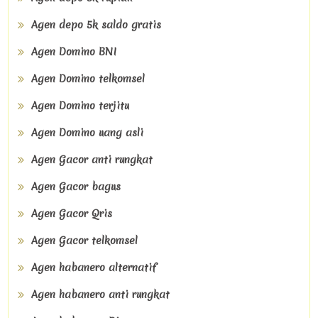
Agen depo 5k saldo gratis
Agen Domino BNI
Agen Domino telkomsel
Agen Domino terjitu
Agen Domino uang asli
Agen Gacor anti rungkat
Agen Gacor bagus
Agen Gacor Qris
Agen Gacor telkomsel
Agen habanero alternatif
Agen habanero anti rungkat