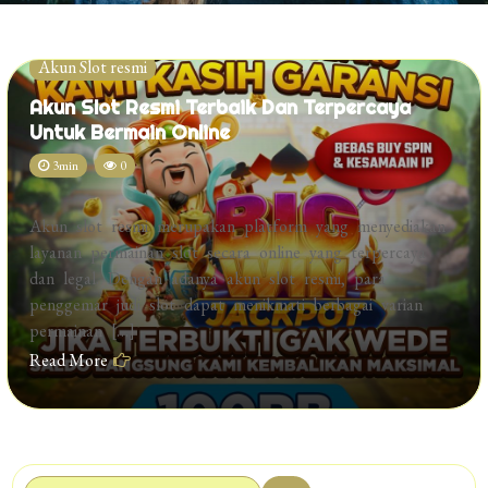
Akun Slot resmi
Akun Slot Resmi Terbaik Dan Terpercaya
Untuk Bermain Online
3min
0
Akun slot resmi merupakan platform yang menyediakan
layanan permainan slot secara online yang terpercaya
dan legal. Dengan adanya akun slot resmi, para
penggemar judi slot dapat menikmati berbagai varian
permainan […]
Read More