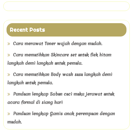
Recent Posts
Cara merawat Toner wajah dengan mudah.
Cara memutihkan Skincare set untuk flek hitam
langkah demi langkah untuk pemula.
Cara memutihkan Body wash susu langkah demi
langkah untuk pemula.
Panduan lengkap Sabun cuci muka jerawat untuk
acara formal di siang hari
Panduan lengkap Gamis anak perempuan dengan
mudah.