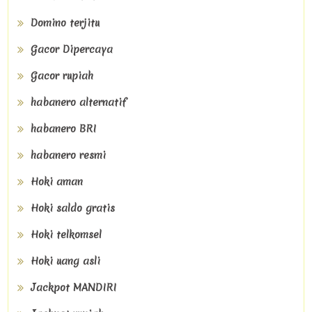
Domino terjitu
Gacor Dipercaya
Gacor rupiah
habanero alternatif
habanero BRI
habanero resmi
Hoki aman
Hoki saldo gratis
Hoki telkomsel
Hoki uang asli
Jackpot MANDIRI