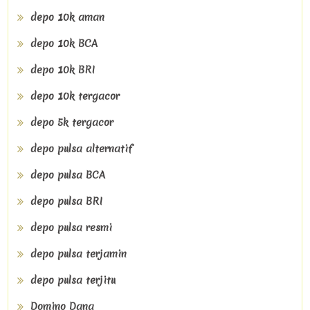
depo 10k aman
depo 10k BCA
depo 10k BRI
depo 10k tergacor
depo 5k tergacor
depo pulsa alternatif
depo pulsa BCA
depo pulsa BRI
depo pulsa resmi
depo pulsa terjamin
depo pulsa terjitu
Domino Dana