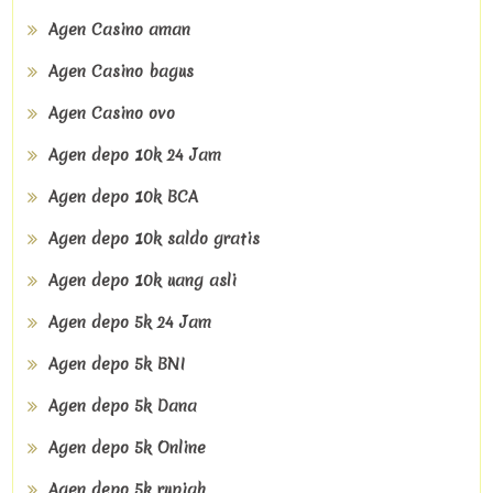
Agen Casino aman
Agen Casino bagus
Agen Casino ovo
Agen depo 10k 24 Jam
Agen depo 10k BCA
Agen depo 10k saldo gratis
Agen depo 10k uang asli
Agen depo 5k 24 Jam
Agen depo 5k BNI
Agen depo 5k Dana
Agen depo 5k Online
Agen depo 5k rupiah