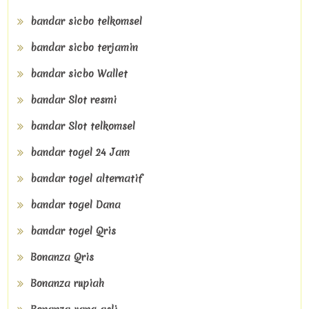
bandar sicbo telkomsel
bandar sicbo terjamin
bandar sicbo Wallet
bandar Slot resmi
bandar Slot telkomsel
bandar togel 24 Jam
bandar togel alternatif
bandar togel Dana
bandar togel Qris
Bonanza Qris
Bonanza rupiah