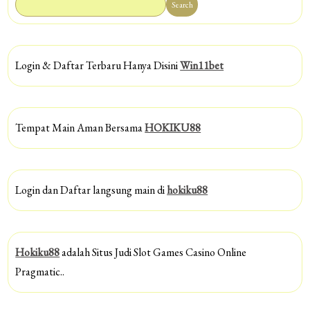
Search
Login & Daftar Terbaru Hanya Disini
Win11bet
Tempat Main Aman Bersama
HOKIKU88
Login dan Daftar langsung main di
hokiku88
Hokiku88
adalah Situs Judi Slot Games Casino Online
Pragmatic..